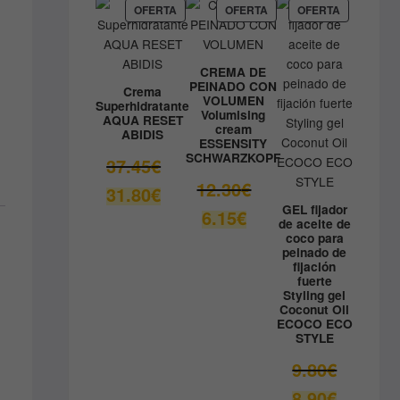
59.05€.
es:
PRODUCTO
PRODUCTO
PRODUCT
OFERTA
OFERTA
OFERTA
EN
EN
EN
41.33€.
OFERTA
OFERTA
OFERTA
CREMA DE
PEINADO CON
Crema
VOLUMEN
Superhidratante
Volumising
AQUA RESET
cream
ABIDIS
ESSENSITY
SCHWARZKOPF
El
37.45
€
precio
El
12.30
€
El
31.80
€
original
precio
precio
GEL fijador
El
6.15
€
era:
original
de aceite de
actual
precio
coco para
37.45€.
era:
es:
actual
peinado de
12.30€.
fijación
31.80€.
es:
fuerte
6.15€.
Styling gel
Coconut Oil
ECOCO ECO
STYLE
El
9.80
€
precio
El
8.90
€