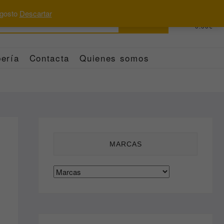
 agosto
Descartar
Buscar
0
Total
0.00€
por:
ería
Contacta
Quienes somos
MARCAS