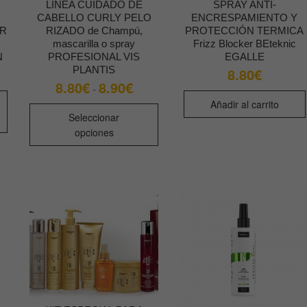
LINEA CUIDADO DE
SPRAY ANTI-
CABELLO CURLY PELO
ENCRESPAMIENTO Y
OR
RIZADO de Champú,
PROTECCIÓN TERMICA
mascarilla o spray
Frizz Blocker BEteknic
N
PROFESIONAL VIS
EGALLE
PLANTIS
8.80
€
8.80
€
8.90
€
Rango
-
Este
de
Añadir al carrito
precios:
Este
producto
desde
Seleccionar
producto
8.80€
tiene
opciones
hasta
tiene
múltiples
8.90€
múltiples
variantes.
variantes.
Las
Las
opciones
opciones
se
se
pueden
pueden
elegir
elegir
en
en
la
la
página
página