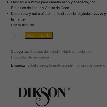
Mascarilla nutritiva para
cabello seco y apagado
, con
Proteínas de Leche y Aceite de Coco.
Desenreda y nutre eficazmente el cabello, dejándolo
suave y
brillante.
Hay existencias
MASCARILLA
Añadir al carrito
NUTRITIVA
CON
Categorías:
Cuidado del cabello
,
Nutritivo - pelo seco
,
PROTEINAS
Productos de peluquería
DE
LECHE
Etiquetas:
cabello seco
,
formato grande
,
nutricion del cabello
Y
ACEITE
DE
COCO
Milk
Latte
Nourishing