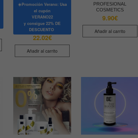
PROFESIONAL
☀️Promoción Verano: Usa
COSMETICS
el cupón
9.90
€
VERANO22
y consigue
22% DE
DESCUENTO
Añadir al carrito
22.02
€
Añadir al carrito