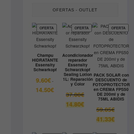
OFERTAS - OUTLET
PRODUCTO
PRODUCTO
PRO
OFERTA
OFERTA
OFERTA
EN
EN
EN
OFERTA
OFERTA
OFE
Champu
Acondicionador
HIDRATANTE
reparador
Essensity
Essensity
Schwarkopf
Schwarzkopf
Sealing Lotion
PACK SOLAR con
9.60
€
1L: Reparación
DESCUENTO de
-
y Color
FOTOPROTECTOR
Rango
14.50
€
en CREMA FPS50
El
37.00
€
DE 200ml y de
de
75ML ABIDIS
precio
precios:
El
14.80
€
original
desde
El
59.05
€
precio
era:
9.60€
precio
actual
El
41.33
€
37.00€.
hasta
original
es:
precio
14.50€
era:
14.80€.
actual