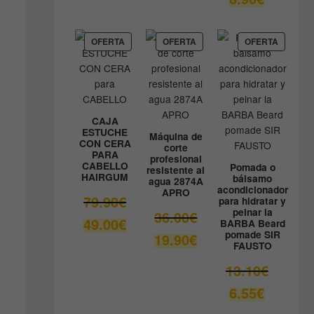
original
precio
era:
actual
9.80€.
es:
PRODUCTO
PRODUCTO
PRODUC
OFERTA
OFERTA
OFERTA
EN
EN
EN
8.90€.
OFERTA
OFERTA
OFERTA
CAJA
ESTUCHE
Máquina de
CON CERA
corte
PARA
profesional
CABELLO
Pomada o
resistente al
HAIRGUM
bálsamo
agua 2874A
acondicionador
APRO
El
79.90
€
para hidratar y
peinar la
precio
El
36.00
€
El
49.00
€
BARBA Beard
original
precio
pomade SIR
precio
El
19.90
€
era:
original
FAUSTO
actual
precio
79.90€.
era:
es:
actual
El
13.10
€
36.00€.
49.00€.
es:
precio
El
6.55
€
19.90€.
original
precio
era: