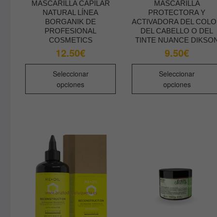
MASCARILLA CAPILAR
MASCARILLA
NATURAL LÍNEA
PROTECTORA Y
BORGANIK DE
ACTIVADORA DEL COL
PROFESIONAL
DEL CABELLO O DEL
COSMETICS
TINTE NUANCE DIKSO
12.50
€
9.50
€
Este
Seleccionar
Seleccionar
producto
opciones
opciones
tiene
múltiples
variantes.
Las
opciones
se
pueden
elegir
en
la
página