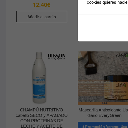
DESCUENTO
cookies quieres hacie
12.40
€
21.78
€
30.25
€
R
-
de
pr
Añadir al carrito
de
Seleccionar
21
opciones
ha
30
CHAMPÚ NUTRITIVO
Mascarilla Antioxidante U
cabello SECO y APAGADO
diario EveryGreen
CON PROTEINAS DE
LECHE Y ACEITE DE
☀️Promoción Verano: Usa