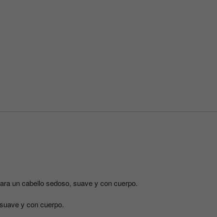
para
cabello
seco
y
apagado
1000ML
LÍNEA
PRO
MASTER
DIKSON
cantidad
ra un cabello sedoso, suave y con cuerpo.
suave y con cuerpo.