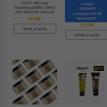
COCO Milk Latte
el cupón
Nourishing1000ML LÍNEA
VERANO22
PRO MASTER DIKSON
y consigue
22% DE
8.50
€
DESCUENTO
16.50
€
Añadir al carrito
Añadir al carrito