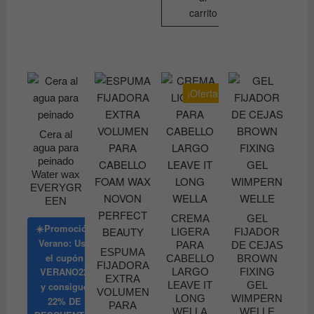
carrito
¡Oferta!
Cera al
agua para
peinado
Water wax
EVERYGR
EEN
CREMA
GEL
☀️Promoción
LIGERA
FIJADOR
Verano: Usa
PARA
DE CEJAS
ESPUMA
el cupón
CABELLO
BROWN
FIJADORA
VERANO22
LARGO
FIXING
EXTRA
LEAVE IT
GEL
y consigue
VOLUMEN
LONG
WIMPERN
22% DE
PARA
WELLA
WELLE