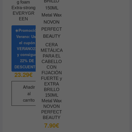
g foam
Extra-strong
EVERYGR
EEN
☀️Promoción
Verano: Usa
el cupón
CERA
VERANO22
METÁLICA
y consigue
PARA EL
22% DE
CABELLO
DESCUENTO
CON
FIJACIÓN
23.29
€
FUERTE y
EXTRA
Añadir
BRILLO
al
150ML
carrito
Metal Wax
NOVON
PERFECT
BEAUTY
7.90
€