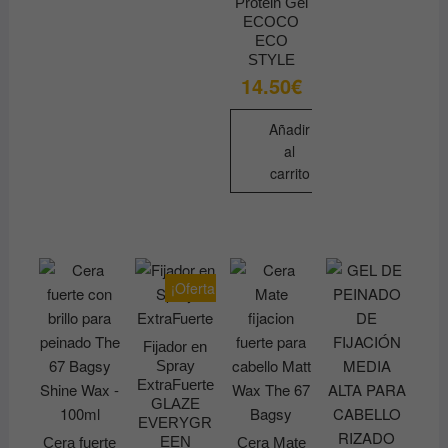
Protein Gel
ECOCO
ECO
STYLE
14.50
€
Añadir
al
carrito
¡Oferta!
Fijador en
Spray
ExtraFuerte
GLAZE
EVERYGR
EEN
Cera fuerte
Cera Mate