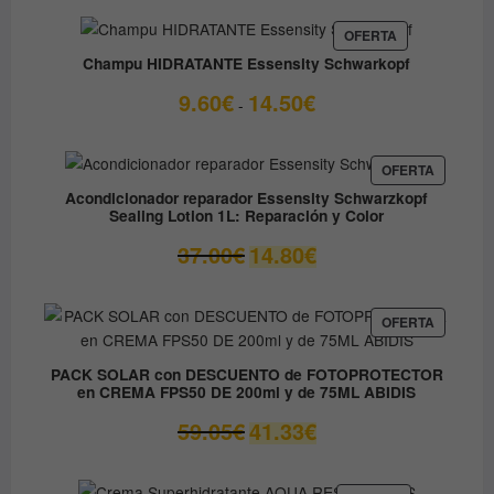
PRODUCTO
OFERTA
EN
Champu HIDRATANTE Essensity Schwarkopf
OFERTA
Rango
9.60
€
14.50
€
-
de
precios:
desde
PRODUC
OFERTA
EN
9.60€
Acondicionador reparador Essensity Schwarzkopf
OFERTA
Sealing Lotion 1L: Reparación y Color
hasta
14.50€
El
El
37.00
€
14.80
€
precio
precio
original
actual
era:
es:
PRODUC
OFERTA
EN
37.00€.
14.80€.
OFERTA
PACK SOLAR con DESCUENTO de FOTOPROTECTOR
en CREMA FPS50 DE 200ml y de 75ML ABIDIS
El
El
59.05
€
41.33
€
precio
precio
original
actual