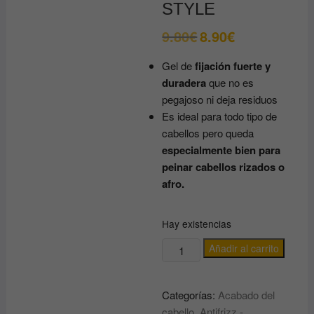
STYLE
9.80
€
8.90
€
El
El
precio
precio
original
actual
Gel de
fijación fuerte y
era:
es:
9.80€.
8.90€.
duradera
que no es
pegajoso ni deja residuos
Es ideal para todo tipo de
cabellos pero queda
especialmente bien para
peinar cabellos rizados o
afro.
Hay existencias
GEL
Añadir al carrito
fijador
de
Categorías:
Acabado del
aceite
cabello
,
Antifrizz -
de