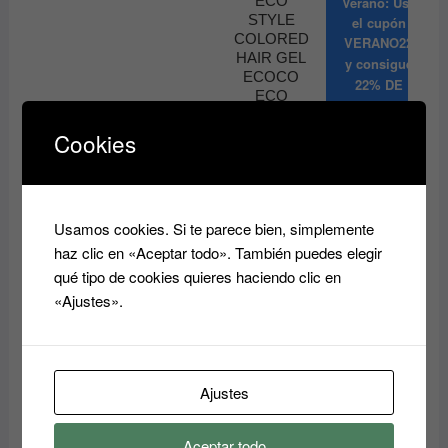
ECO
Verano: Usa
STYLE
el cupón
COLORED
VERANO22
HAIR GEL
y consigue
ECOCO
22% DE
ECO
DESCUENTO
STYLE
19.24
€
13.80
€
Cookies
Añadir
Añadir
al
al
carrito
carrito
Usamos cookies. Si te parece bien, simplemente
haz clic en «Aceptar todo». También puedes elegir
qué tipo de cookies quieres haciendo clic en
«Ajustes».
¡Oferta!
Fijador en
Ajustes
spray fuerte
Espuma de
GLAZE
peinado
EVERYGR
UFAES
Aceptar todo