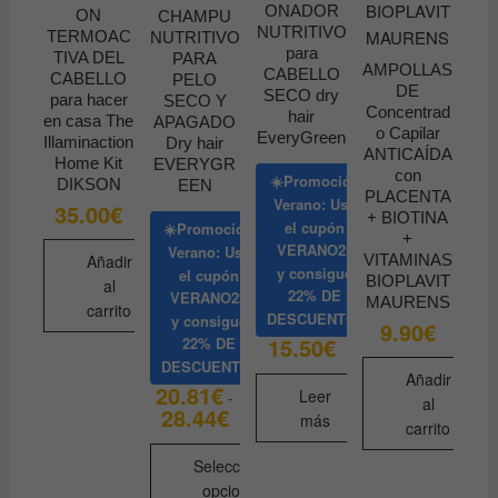
ONADOR
ON
CHAMPU
NUTRITIVO
TERMOAC
NUTRITIVO
para
TIVA DEL
PARA
AMPOLLAS
CABELLO
CABELLO
PELO
DE
SECO dry
para hacer
SECO Y
Concentrad
hair
en casa The
APAGADO
o Capilar
EveryGreen
Illaminaction
Dry hair
ANTICAÍDA
Home Kit
EVERYGR
con
☀️Promoción
DIKSON
EEN
PLACENTA
Verano: Usa
35.00
€
+ BIOTINA
el cupón
☀️Promoción
+
VERANO22
Verano: Usa
Añadir
VITAMINAS
y consigue
el cupón
BIOPLAVIT
al
22% DE
VERANO22
MAURENS
carrito
DESCUENTO
y consigue
9.90
€
15.50
€
22% DE
DESCUENTO
Añadir
20.81
€
Leer
-
al
28.44
€
Rango
más
carrito
de
precios:
desde
Seleccionar
20.81€
opciones
hasta