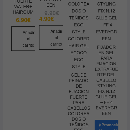
FUERTE
EEN
WATER+
9.90
€
El
El
HAIRGUM
precio
precio
4.90
€
6.90
€
original
actual
era:
es:
9.90€.
4.90€.
Añadir
Añadir
al
al
carrito
carrito
FIJADOR
EN GEL
PARA
FIJACION
EXTRAFUE
RTE DEL
GEL DE
CABELLO
PEINADO
STYLING
DE
FIX N.12
FIJACION
GLUE GEL
FUERTE
– FF 4
PARA
EVERYGR
CABELLOS
EEN
COLOREA
DOS O
☀️Promoción
TEÑIDOS