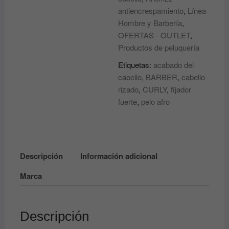
antiencrespamiento
,
Línea
coco
Hombre y Barbería
,
para
OFERTAS - OUTLET
,
peinado
Productos de peluquería
de
fijación
Etiquetas:
acabado del
fuerte
cabello
,
BARBER
,
cabello
Styling
rizado
,
CURLY
,
fijador
gel
fuerte
,
pelo afro
Coconut
Oil
ECOCO
ECO
Descripción
Información adicional
STYLE
cantidad
Marca
Descripción