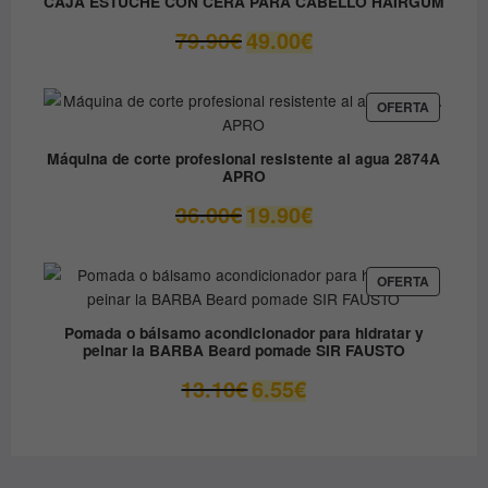
CAJA ESTUCHE CON CERA PARA CABELLO HAIRGUM
OFERTA
El
El
79.90
€
49.00
€
precio
precio
original
actual
era:
es:
PRODUC
OFERTA
EN
79.90€.
49.00€.
OFERTA
Máquina de corte profesional resistente al agua 2874A
APRO
El
El
36.00
€
19.90
€
precio
precio
original
actual
era:
es:
PRODUC
OFERTA
EN
36.00€.
19.90€.
OFERTA
Pomada o bálsamo acondicionador para hidratar y
peinar la BARBA Beard pomade SIR FAUSTO
El
El
13.10
€
6.55
€
precio
precio
original
actual
era:
es:
13.10€.
6.55€.