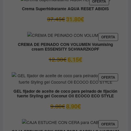
era:
es:
PRODUCTO
OFERTA
EN
59.05€.
41.33€.
Crema Superhidratante AQUA RESET ABIDIS
OFERTA
El
El
37.45
€
31.80
€
precio
precio
original
actual
era:
es:
PRODUC
OFERTA
EN
37.45€.
31.80€.
CREMA DE PEINADO CON VOLUMEN Volumising
OFERTA
cream ESSENSITY SCHWARZKOPF
El
El
12.30
€
6.15
€
precio
precio
original
actual
era:
es:
PRODUC
OFERTA
EN
12.30€.
6.15€.
OFERTA
GEL fijador de aceite de coco para peinado de fijación
fuerte Styling gel Coconut Oil ECOCO ECO STYLE
El
El
9.80
€
8.90
€
precio
precio
original
actual
era:
es:
PRODUC
OFERTA
EN
9.80€.
8.90€.