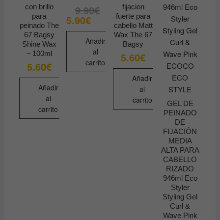
con brillo
fijacion
9.90
€
El
El
precio
precio
para
fuerte para
5.90
€
original
actual
peinado The
cabello Matt
era:
es:
67 Bagsy
Wax The 67
9.90€.
5.90€.
Añadir
Shine Wax
Bagsy
al
– 100ml
5.60
€
carrito
5.60
€
Añadir
Añadir
al
al
carrito
GEL DE
carrito
PEINADO
DE
FIJACIÓN
MEDIA
ALTA PARA
CABELLO
RIZADO
946ml Eco
Styler
Styling Gel
Curl &
Wave Pink