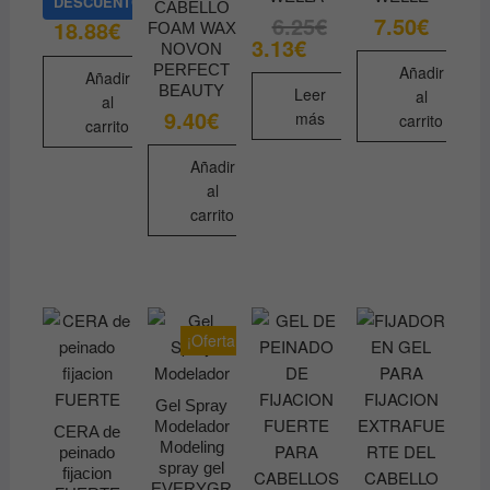
DESCUENTO
CABELLO
6.25
€
7.50
€
El
El
18.88
€
FOAM WAX
precio
precio
3.13
€
NOVON
original
actual
era:
es:
PERFECT
Añadir
Añadir
6.25€.
3.13€.
BEAUTY
Leer
al
al
9.40
€
más
carrito
carrito
Añadir
al
carrito
¡Oferta!
Gel Spray
Modelador
CERA de
Modeling
peinado
spray gel
fijacion
EVERYGR