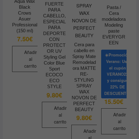
Aqua Wax
FUERTE
Black
Pasta /
PARA
Crows
Cera
CABELLO,
Asuer
modeladora
ESPECIAL
Professional
Modeling
PARA
(150 ml)
paste
DEPORTE
EVERYGR
7.50
€
CON
EEN
Cera para
PROTECT
cabello en
OR UV
Añadir
☀️Promoción
Spray Mate
Styling Gel
al
Verano: Usa
Remodelad
Color Blue
carrito
el cupón
ora MATTE
Sport
VERANO22
RE-
ECOCO
STYLING
y consigue
ECO
SPRAY
22% DE
STYLE
WAX
9.80
€
DESCUENTO
NOVON DE
15.50
€
PERFECT
Añadir
BEAUTY
Añadir
al
9.80
€
al
carrito
carrito
Añadir
al