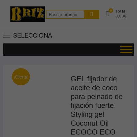
Saltar
al
0
Total
Buscar
0.00€
contenido
por:
SELECCIONA
¡Oferta!
GEL fijador de
aceite de coco
para peinado de
fijación fuerte
Styling gel
Coconut Oil
ECOCO ECO