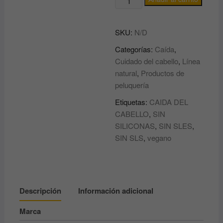
ENERGIZANTE
ANTICAIDA
SKU:
N/D
Loss
control
Categorías:
Caída
,
Energizing
Cuidado del cabello
,
Línea
EVERYGREEN
natural
,
Productos de
cantidad
peluquería
Etiquetas:
CAIDA DEL
CABELLO
,
SIN
SILICONAS
,
SIN SLES
,
SIN SLS
,
vegano
Descripción
Información adicional
Marca