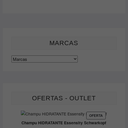
pueden
elegir
en
la
página
de
MARCAS
producto
OFERTAS - OUTLET
PRODUCTO
OFERTA
EN
Champu HIDRATANTE Essensity Schwarkopf
OFERTA