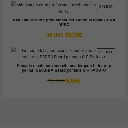
era:
es:
PRODUC
OFERTA
EN
79.90€.
49.00€.
OFERTA
Máquina de corte profesional resistente al agua 2874A
APRO
El
El
36.00
€
19.90
€
precio
precio
original
actual
era:
es:
PRODUC
OFERTA
EN
36.00€.
19.90€.
OFERTA
Pomada o bálsamo acondicionador para hidratar y
peinar la BARBA Beard pomade SIR FAUSTO
El
El
13.10
€
6.55
€
precio
precio
original
actual
era:
es:
13.10€.
6.55€.