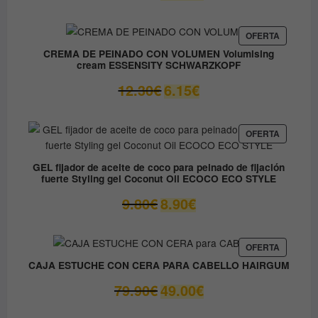
precio
precio
original
actual
era:
es:
PRODUC
OFERTA
EN
37.45€.
31.80€.
CREMA DE PEINADO CON VOLUMEN Volumising
OFERTA
cream ESSENSITY SCHWARZKOPF
El
El
12.30
€
6.15
€
precio
precio
original
actual
era:
es:
PRODUC
OFERTA
EN
12.30€.
6.15€.
OFERTA
GEL fijador de aceite de coco para peinado de fijación
fuerte Styling gel Coconut Oil ECOCO ECO STYLE
El
El
9.80
€
8.90
€
precio
precio
original
actual
era:
es:
PRODUC
OFERTA
EN
9.80€.
8.90€.
CAJA ESTUCHE CON CERA PARA CABELLO HAIRGUM
OFERTA
El
El
79.90
€
49.00
€
precio
precio
original
actual