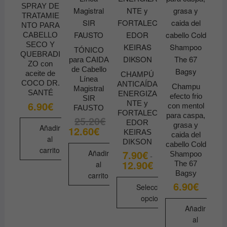
SPRAY DE
TRATAMIE
NTO PARA
CABELLO
SECO Y
TÓNICO
QUEBRADI
para CAIDA
ZO con
de Cabello
aceite de
CHAMPÚ
Línea
COCO DR.
ANTICAÍDA
Champu
Magistral
SANTÉ
ENERGIZA
efecto frio
SIR
NTE y
6.90
€
con mentol
FAUSTO
FORTALEC
para caspa,
25.20
€
El
El
EDOR
grasa y
precio
precio
Añadir
12.60
€
KEIRAS
original
actual
caida del
al
era:
es:
DIKSON
cabello Cold
25.20€.
12.60€.
carrito
7.90
€
Añadir
Shampoo
-
12.90
€
Rango
al
The 67
de
Bagsy
carrito
precios:
6.90
€
desde
Seleccionar
7.90€
opciones
hasta
Añadir
12.90€
Este
al
producto