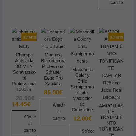
carrito
tiene
múltiples
variantes.
Las
opciones
¡Oferta!
¡Oferta!
se
pueden
Champu
Maquina
elegir
Anticaida
Recortadora
en
3D MEN
Profesional
Mascarilla
la
Schwarzko
Sthauer
Color y
pf
Edge Pro
página
Brillo
Professional
Xanitalia
de
Semiperma
1000 ml
85.00
€
nente
producto
28.90
€
El
El
Maxicolor
precio
precio
14.45
€
de
Añadir
original
actual
AMPOLLAS
era:
es:
Cosmelitte
al
DE
28.90€.
14.45€.
12.00
€
Añadir
TRATAMIE
carrito
al
NTO
TONIFICAN
carrito
Seleccionar
TE