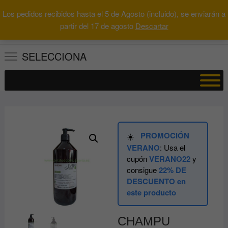
Saltar
Los pedidos recibidos hasta el 5 de Agosto (incluido), se enviarán a
al
0
Total
Buscar
partir del 17 de agosto
Descartar
0.00€
contenido
por:
SELECCIONA
PROMOCIÓN
☀️
VERANO
: Usa el
cupón
VERANO22
y
consigue
22% DE
DESCUENTO en
este producto
CHAMPU