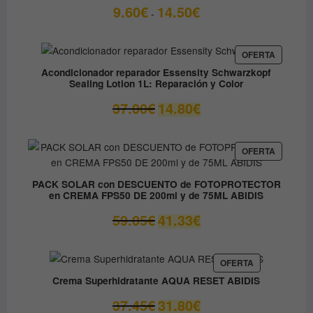
Rango
9.60
€
14.50
€
-
de
precios:
desde
PRODUC
OFERTA
EN
9.60€
Acondicionador reparador Essensity Schwarzkopf
OFERTA
Sealing Lotion 1L: Reparación y Color
hasta
14.50€
El
El
37.00
€
14.80
€
precio
precio
original
actual
era:
es:
PRODUC
OFERTA
EN
37.00€.
14.80€.
OFERTA
PACK SOLAR con DESCUENTO de FOTOPROTECTOR
en CREMA FPS50 DE 200ml y de 75ML ABIDIS
El
El
59.05
€
41.33
€
precio
precio
original
actual
era:
es:
PRODUCTO
OFERTA
EN
59.05€.
41.33€.
Crema Superhidratante AQUA RESET ABIDIS
OFERTA
El
El
37.45
€
31.80
€