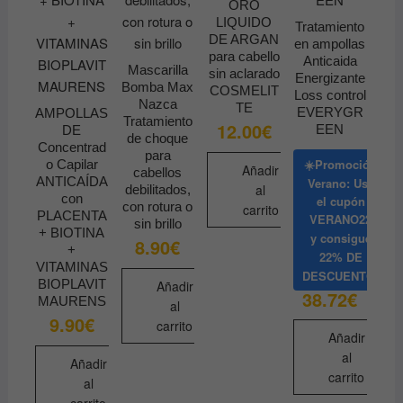
ORO
LIQUIDO
Tratamiento
DE ARGAN
en ampollas
para cabello
Anticaida
Mascarilla
sin aclarado
Energizante
Bomba Max
COSMELIT
Loss control
Nazca
TE
EVERYGR
AMPOLLAS
Tratamiento
12.00
€
EEN
DE
de choque
Concentrad
para
☀️Promoción
o Capilar
Añadir
cabellos
ANTICAÍDA
Verano: Usa
al
debilitados,
con
el cupón
con rotura o
carrito
PLACENTA
VERANO22
sin brillo
+ BIOTINA
y consigue
8.90
€
+
22% DE
VITAMINAS
DESCUENTO
BIOPLAVIT
Añadir
38.72
€
MAURENS
al
9.90
€
carrito
Añadir
al
Añadir
carrito
al
carrito