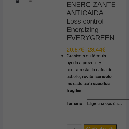
ENERGIZANTE
ANTICAIDA
Loss control
Energizing
EVERYGREEN
20.57
€
28.44
€
Rango
-
de
Gracias a su fórmula,
precios:
desde
ayuda a prevenir y
20.57€
contrarrestar la caída del
hasta
28.44€
cabello,
revitalizándolo
Indicado para
cabellos
frágiles
Tamaño
CHAMPU
Añadir al carrito