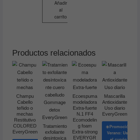
Añadir
al
carrito
Productos relacionados
Champu
Ecoespuma
Mascarilla
Cabello
modeladora
Antioxidante
teñido o
Extra-fuerte
Uso diario
mechas
N.1 FF4
EveryGreen
Restitutivo
Ecomodelin
COLORED
g foam
☀️Promoción
Tratamiento
EveryGreen
Extra-strong
exfoliante
Verano: Usa
EVERYGR
desintoxica
el cupón