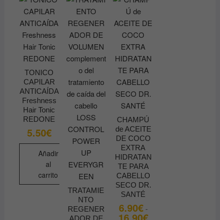
la
página
de
producto
TONICO
CAPILAR
ANTICAÍDA
Freshness
Hair Tonic
REDONE
CHAMPÚ
de ACEITE
5.50
€
DE COCO
EXTRA
Añadir
HIDRATAN
al
TE PARA
carrito
CABELLO
SECO DR.
TRATAMIE
SANTÉ
NTO
6.90
€
-
REGENER
16.90
€
Rango
ADOR DE