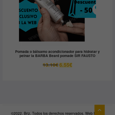
Pomada o bálsamo acondicionador para hidratar y
peinar la BARBA Beard pomade SIR FAUSTO
El
El
13.10
€
6.55
€
precio
precio
original
actual
era:
es:
13.10€.
6.55€.
Ir
arriba
©2022. Briz. Todos los derechos reservados. Web hecha