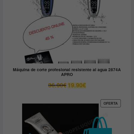
Máquina de corte profesional resistente al agua 2874A
APRO
El
El
36.00
€
19.90
€
precio
precio
original
actual
era:
es:
PRODUC
OFERTA
EN
36.00€.
19.90€.
OFERTA