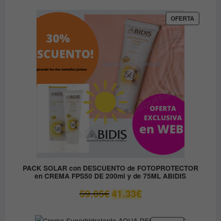
original
actual
era:
es:
PRODUC
OFERTA
EN
37.00€.
14.80€.
OFERTA
PACK SOLAR con DESCUENTO de FOTOPROTECTOR
en CREMA FPS50 DE 200ml y de 75ML ABIDIS
El
El
59.05
€
41.33
€
precio
precio
original
actual