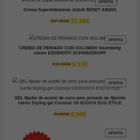
era:
es:
PRODUCTO
OFERTA
EN
59.05€.
41.33€.
Crema Superhidratante AQUA RESET ABIDIS
OFERTA
El
El
37.45
€
31.80
€
precio
precio
original
actual
era:
es:
PRODUC
OFERTA
EN
37.45€.
31.80€.
CREMA DE PEINADO CON VOLUMEN Volumising
OFERTA
cream ESSENSITY SCHWARZKOPF
El
El
12.30
€
6.15
€
precio
precio
original
actual
era:
es:
PRODUC
OFERTA
EN
12.30€.
6.15€.
OFERTA
GEL fijador de aceite de coco para peinado de fijación
fuerte Styling gel Coconut Oil ECOCO ECO STYLE
El
El
9.80
€
8.90
€
precio
precio
original
actual
era:
es:
PRODUC
OFERTA
EN
9.80€.
8.90€.