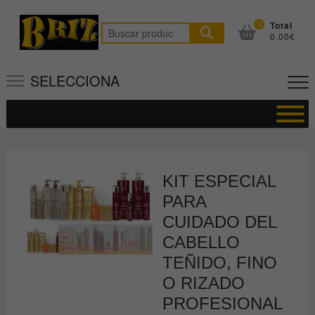
Saltar
al
0
Total
Buscar
0.00€
contenido
por:
SELECCIONA
KIT ESPECIAL
PARA
CUIDADO DEL
CABELLO
TEÑIDO, FINO
O RIZADO
PROFESIONAL