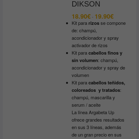
DIKSON
18.90
€
19.90
€
Rango
-
de
Kit para
rizos
se compone
precios:
desde
de: champú,
18.90€
acondicionador y spray
hasta
19.90€
activador de rizos
Kit para
cabellos finos y
sin volumen
: champú,
acondicionador y spray de
volumen
Kit para
cabellos teñidos,
coloreados y tratados
:
champú, mascarilla y
serum / aceite
La línea Argabeta Up
ofrece grandes resultados
en sus 3 líneas, además
de un gran precio en sus