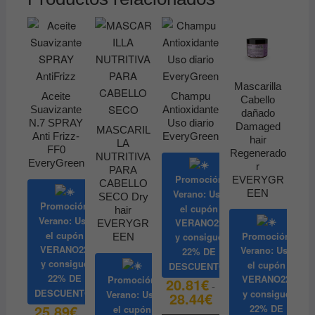
Mascarilla
Aceite
Champu
Cabello
Suavizante
Antioxidante
dañado
N.7 SPRAY
Uso diario
Damaged
MASCARIL
Anti Frizz-
EveryGreen
hair
LA
FF0
Regenerado
NUTRITIVA
EveryGreen
r
PARA
Promoción
EVERYGR
CABELLO
Verano: Usa
EEN
SECO Dry
Promoción
el cupón
hair
Verano: Usa
VERANO22
EVERYGR
el cupón
Promoción
y consigue
EEN
VERANO22
Verano: Usa
22% DE
y consigue
el cupón
DESCUENTO
22% DE
VERANO22
Promoción
20.81
€
-
DESCUENTO
y consigue
Verano: Usa
28.44
€
Rango
de
25.89
€
22% DE
el cupón