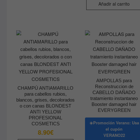
múltiples
Añadir al carrito
variantes.
Las
opciones
se
pueden
elegir
en
la
página
de
AMPOLLAS para
producto
Reconstruccion de
CHAMPÚ ANTIAMARILLO
CABELLO DAÑADO
para cabellos rubios,
tratamiento instantaneo
blancos, grises, decolorados
Booster damaged hair
o con canas BLONDEST
EVERYGREEN
ANTI YELLOW
PROFESIONAL
☀️Promoción Verano: Usa
COSMETICS
el cupón
8.90
€
VERANO22