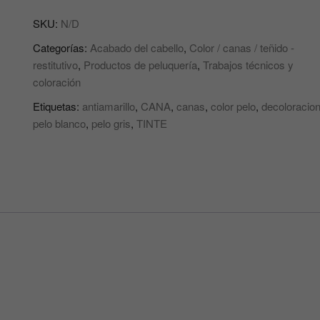
Y
SKU:
N/D
ACTIVADORA
DEL
Categorías:
Acabado del cabello
,
Color / canas / teñido -
COLOR
restitutivo
,
Productos de peluquería
,
Trabajos técnicos y
DEL
coloración
CABELLO
Etiquetas:
antiamarillo
,
CANA
,
canas
,
color pelo
,
decoloracio
O
pelo blanco
,
pelo gris
,
TINTE
DEL
TINTE
NUANCE
DIKSON
cantidad