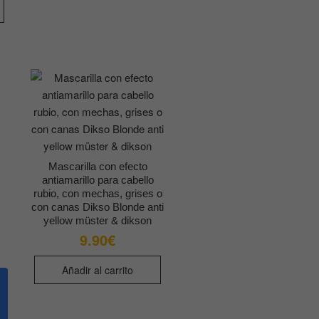
opciones
se
pueden
elegir
en
la
página
de
producto
Mascarilla con efecto
antiamarillo para cabello
rubio, con mechas, grises o
con canas Dikso Blonde anti
yellow müster & dikson
9.90
€
Añadir al carrito