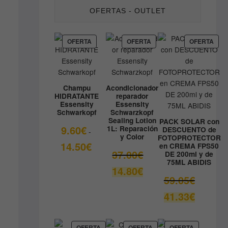
OFERTAS - OUTLET
PRODUCTO
PRODUCTO
PRO
OFERTA
OFERTA
OFERTA
EN
EN
EN
OFERTA
OFERTA
OFE
Champu
Acondicionador
HIDRATANTE
reparador
Essensity
Essensity
Schwarkopf
Schwarzkopf
Sealing Lotion
PACK SOLAR con
9.60
€
1L: Reparación
DESCUENTO de
-
y Color
FOTOPROTECTOR
Rango
14.50
€
en CREMA FPS50
El
37.00
€
DE 200ml y de
de
75ML ABIDIS
precio
precios:
El
14.80
€
original
desde
El
59.05
€
precio
era:
9.60€
precio
actual
El
41.33
€
37.00€.
hasta
original
es:
precio
14.50€
era:
14.80€.
actual
59.05€.
es:
PRODUCTO
PRODUCTO
PRODUCT
OFERTA
OFERTA
OFERTA