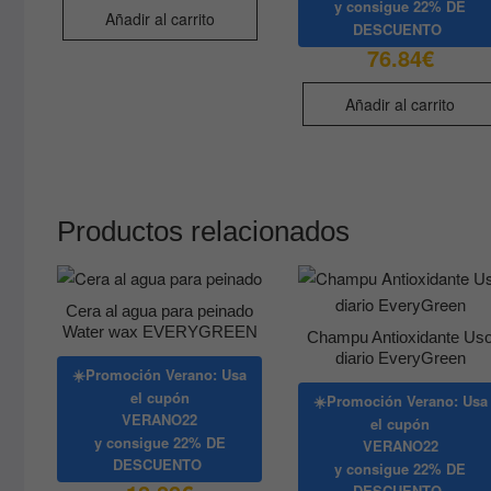
y consigue
22% DE
Añadir al carrito
DESCUENTO
76.84
€
Añadir al carrito
Productos relacionados
Cera al agua para peinado
Water wax EVERYGREEN
Champu Antioxidante Us
diario EveryGreen
☀️Promoción Verano: Usa
el cupón
☀️Promoción Verano: Usa
VERANO22
el cupón
y consigue
22% DE
VERANO22
DESCUENTO
y consigue
22% DE
DESCUENTO