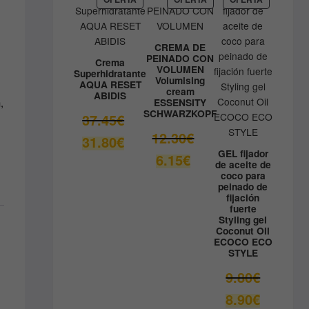
EN
EN
EN
41.33€.
OFERTA
OFERTA
OFERTA
CREMA DE
PEINADO CON
Crema
VOLUMEN
Superhidratante
Volumising
AQUA RESET
cream
ABIDIS
n
,
ESSENSITY
SCHWARZKOPF
El
37.45
€
precio
El
12.30
€
El
31.80
€
original
precio
precio
GEL fijador
El
6.15
€
era:
original
de aceite de
actual
precio
coco para
37.45€.
era:
es:
actual
peinado de
12.30€.
fijación
31.80€.
es:
fuerte
6.15€.
Styling gel
Coconut Oil
ECOCO ECO
STYLE
El
9.80
€
precio
El
8.90
€
original