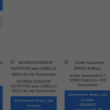
o
Aceite Suavizante N.7
SPRAY Anti Frizz- FF0
ACONDICIONADOR
EveryGreen
NUTRITIVO para CABELLO
SECO dry hair EveryGreen
☀️Promoción Verano: Usa
el cupón
☀️Promoción Verano: Usa
VERANO22
el cupón
y consigue
22% DE