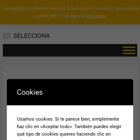
Los pedidos recibidos hasta el 5 de Agosto (incluido), se enviarán
0
Total
a partir del 17 de agosto
Descartar
0.00€
SELECCIONA
Carrito
Cookies
Tu carrito está vacío.
Usamos cookies. Si te parece bien, simplemente
haz clic en «Aceptar todo». También puedes elegir
qué tipo de cookies quieres haciendo clic en
Volver a la tienda