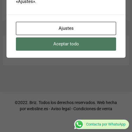
«Ajustes».
Ajustes
Aceptar todo
©2022. Briz. Todos los derechos reservados. Web hecha
por
websline.es
-
Aviso legal
-
Condiciones de venta
Contacta por WhatsApp