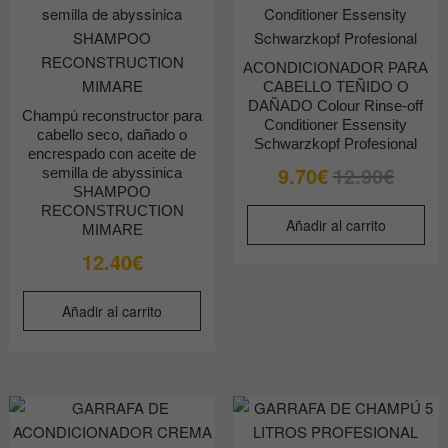
ACONDICIONADOR PARA
CABELLO TEÑIDO O
DAÑADO Colour Rinse-off
Champú reconstructor para
Conditioner Essensity
cabello seco, dañado o
Schwarzkopf Profesional
encrespado con aceite de
El
El
9.70
€
12.90
€
semilla de abyssinica
SHAMPOO
precio
precio
RECONSTRUCTION
original
actual
Añadir al carrito
MIMARE
era:
es:
12.40
€
12.90€.
9.70€.
Añadir al carrito