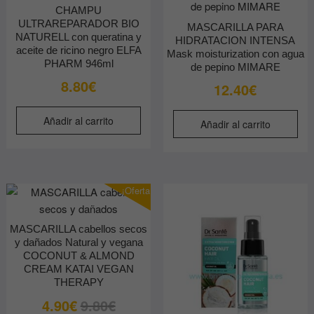
CHAMPU
ULTRAREPARADOR BIO
MASCARILLA PARA
NATURELL con queratina y
HIDRATACION INTENSA
aceite de ricino negro ELFA
Mask moisturization con agua
PHARM 946ml
de pepino MIMARE
8.80
€
12.40
€
Añadir al carrito
Añadir al carrito
¡Oferta!
MASCARILLA cabellos secos
y dañados Natural y vegana
COCONUT & ALMOND
CREAM KATAI VEGAN
THERAPY
El
El
4.90
€
9.80
€