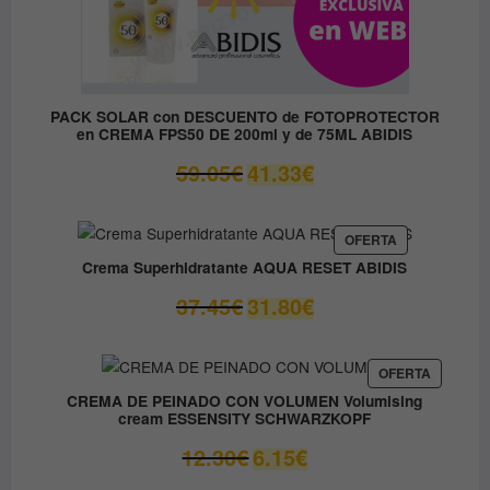
PACK SOLAR con DESCUENTO de FOTOPROTECTOR
en CREMA FPS50 DE 200ml y de 75ML ABIDIS
El
El
59.05
€
41.33
€
precio
precio
original
actual
era:
es:
PRODUCTO
OFERTA
EN
59.05€.
41.33€.
Crema Superhidratante AQUA RESET ABIDIS
OFERTA
El
El
37.45
€
31.80
€
precio
precio
original
actual
era:
es:
PRODUC
OFERTA
EN
37.45€.
31.80€.
CREMA DE PEINADO CON VOLUMEN Volumising
OFERTA
cream ESSENSITY SCHWARZKOPF
El
El
12.30
€
6.15
€
precio
precio