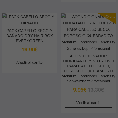
¡Oferta!
PACK CABELLO SECO Y
DAÑADO DRY HAIR BOX
EVERYGREEN
19.90
€
ACONDICIONADOR
HIDRATANTE Y NUTRITIVO
Añadir al carrito
PARA CABELLO SECO,
POROSO O QUEBRADIZO
Moisture Conditioner Essensity
Schwarzkopf Profesional
El
El
9.95
€
13.30
€
precio
precio
original
actual
Añadir al carrito
era:
es:
13.30€.
9.95€.