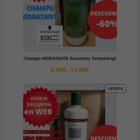
Champu HIDRATANTE Essensity Schwarkopf
Rango
9.60
€
14.50
€
-
de
precios:
desde
PRODUC
OFERTA
EN
9.60€
OFERTA
hasta
14.50€