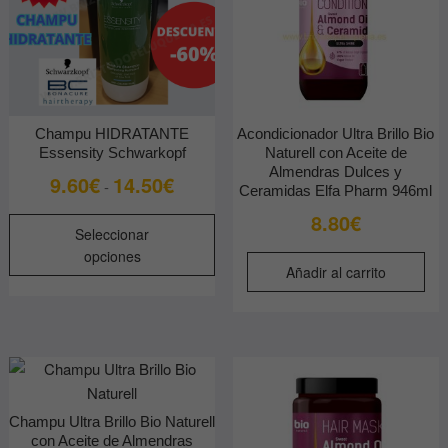
Champu HIDRATANTE
Acondicionador Ultra Brillo Bio
Essensity Schwarkopf
Naturell con Aceite de
Almendras Dulces y
Rango
9.60
€
14.50
€
-
Ceramidas Elfa Pharm 946ml
de
8.80
€
Este
precios:
Seleccionar
producto
desde
opciones
tiene
Añadir al carrito
9.60€
múltiples
hasta
variantes.
14.50€
Las
opciones
se
pueden
Champu Ultra Brillo Bio Naturell
elegir
con Aceite de Almendras