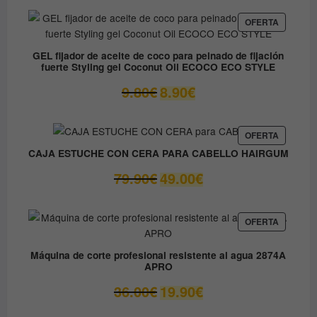
original
actual
era:
es:
PRODUC
OFERTA
EN
12.30€.
6.15€.
OFERTA
GEL fijador de aceite de coco para peinado de fijación
fuerte Styling gel Coconut Oil ECOCO ECO STYLE
El
El
9.80
€
8.90
€
precio
precio
original
actual
era:
es:
PRODUC
OFERTA
EN
9.80€.
8.90€.
CAJA ESTUCHE CON CERA PARA CABELLO HAIRGUM
OFERTA
El
El
79.90
€
49.00
€
precio
precio
original
actual
era:
es:
PRODUC
OFERTA
EN
79.90€.
49.00€.
OFERTA
Máquina de corte profesional resistente al agua 2874A
APRO
El
El
36.00
€
19.90
€
precio
precio