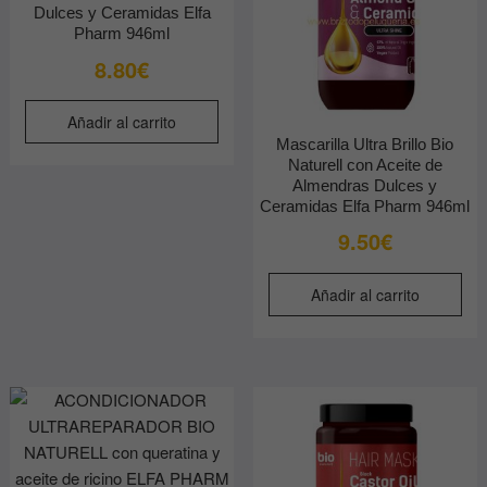
en
Dulces y Ceramidas Elfa
Pharm 946ml
la
8.80
€
página
de
producto
Añadir al carrito
Mascarilla Ultra Brillo Bio
Naturell con Aceite de
Almendras Dulces y
Ceramidas Elfa Pharm 946ml
9.50
€
Añadir al carrito