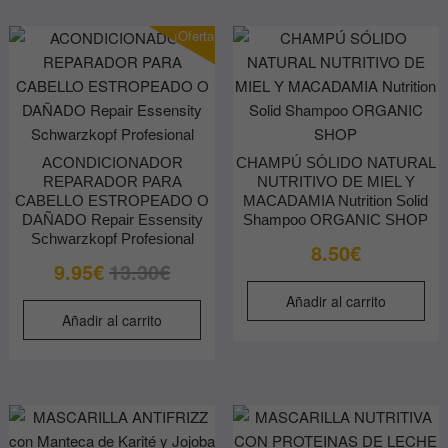
¡Oferta!
ACONDICIONADOR
CHAMPÚ SÓLIDO NATURAL
REPARADOR PARA
NUTRITIVO DE MIEL Y
CABELLO ESTROPEADO O
MACADAMIA Nutrition Solid
DAÑADO Repair Essensity
Shampoo ORGANIC SHOP
Schwarzkopf Profesional
8.50
€
El
El
9.95
€
13.30
€
precio
precio
Añadir al carrito
original
actual
Añadir al carrito
era:
es:
13.30€.
9.95€.