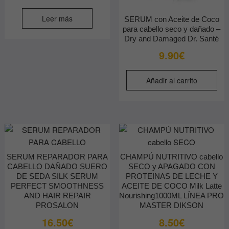
precio
precio
original
actual
Leer más
SERUM con Aceite de Coco
era:
es:
para cabello seco y dañado –
Dry and Damaged Dr. Santé
9.80€.
4.90€.
9.90
€
Añadir al carrito
SERUM REPARADOR PARA
CHAMPÚ NUTRITIVO cabello
CABELLO DAÑADO SUERO
SECO y APAGADO CON
DE SEDA SILK SERUM
PROTEINAS DE LECHE Y
PERFECT SMOOTHNESS
ACEITE DE COCO Milk Latte
AND HAIR REPAIR
Nourishing1000ML LÍNEA PRO
PROSALON
MASTER DIKSON
16.50
€
8.50
€