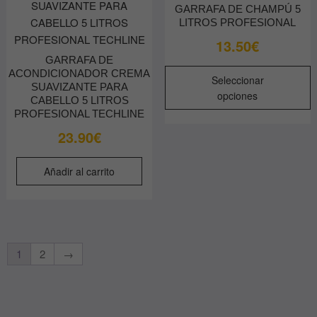
GARRAFA DE CHAMPÚ 5
LITROS PROFESIONAL
13.50
€
GARRAFA DE
E
ACONDICIONADOR CREMA
Seleccionar
p
SUAVIZANTE PARA
opciones
CABELLO 5 LITROS
t
PROFESIONAL TECHLINE
m
23.90
€
v
L
Añadir al carrito
o
s
p
e
e
1
2
→
l
p
d
p