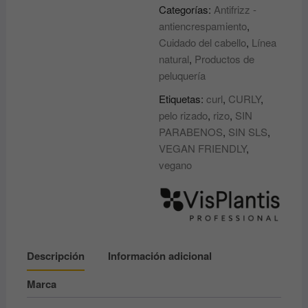
CURLY
Categorías:
Antifrizz -
PELO
antiencrespamiento
,
RIZADO
Cuidado del cabello
,
Línea
de
natural
,
Productos de
Champú,
peluquería
mascarilla
Etiquetas:
curl
,
CURLY
,
o
pelo rizado
,
rizo
,
SIN
spray
PARABENOS
,
SIN SLS
,
PROFESIONAL
VEGAN FRIENDLY
,
VIS
vegano
PLANTIS
cantidad
Descripción
Información adicional
Marca