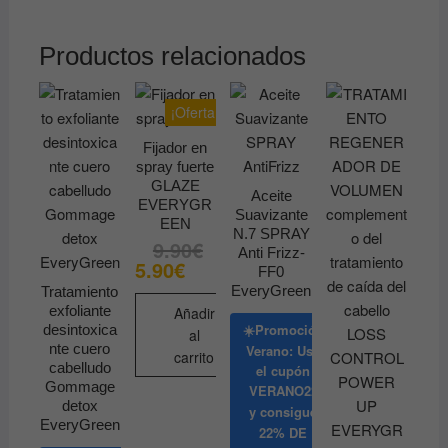
tiene
múltiples
Productos relacionados
variantes.
Las
¡Oferta!
opciones
se
Fijador en
pueden
spray fuerte
elegir
GLAZE
Aceite
EVERYGR
en
Suavizante
EEN
la
N.7 SPRAY
9.90
€
El
El
Anti Frizz-
página
precio
precio
5.90
€
FF0
original
actual
de
era:
es:
EveryGreen
Tratamiento
9.90€.
5.90€.
producto
exfoliante
Añadir
☀️Promoción
desintoxica
al
nte cuero
Verano: Usa
carrito
cabelludo
el cupón
Gommage
VERANO22
detox
y consigue
EveryGreen
22% DE