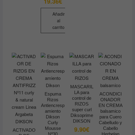
19.36
€
Añadir
al
carrito
MASCARIL
LA para
Espuma
ACONDICI
control de
Rizos
ONADOR
RIZOS
Antiencresp
EN CREMA
super curl
amiento
balsamico
Diksoprime
Dikson
para Cuero
DIKSON
Curly
Cabelludo y
9.90
€
Mousse
Cabello
ACTIVADO
Nº30
Herbelan