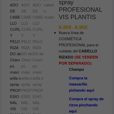
spray
PROFESIONAL
VIS PLANTIS
8.80
€
8.90
€
Rango
-
de
Nueva línea de
precios:
desde
COSMÉTICA
8.80€
PROFESIONAL para el
hasta
8.90€
cuidado del
CABELLO
RIZADO
(SE VENDEN
POR SEPARADO):
Champú
Compra la
mascarilla
pichando aquí
Compra el spray de
rizos pinchando
aquí