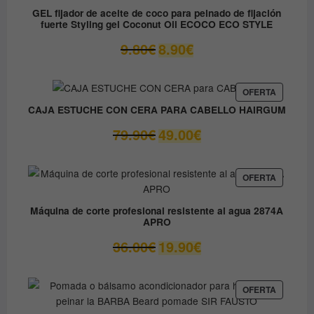
OFERTA
GEL fijador de aceite de coco para peinado de fijación
fuerte Styling gel Coconut Oil ECOCO ECO STYLE
El
El
9.80
€
8.90
€
precio
precio
original
actual
era:
es:
PRODUC
OFERTA
EN
9.80€.
8.90€.
CAJA ESTUCHE CON CERA PARA CABELLO HAIRGUM
OFERTA
El
El
79.90
€
49.00
€
precio
precio
original
actual
era:
es:
PRODUC
OFERTA
EN
79.90€.
49.00€.
OFERTA
Máquina de corte profesional resistente al agua 2874A
APRO
El
El
36.00
€
19.90
€
precio
precio
original
actual
era:
es:
PRODUC
OFERTA
EN
36.00€.
19.90€.