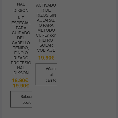
de
ACTIVADO
R DE
producto
RIZOS SIN
KIT
ACLARAD
ESPECIAL
O PARA
PARA
MÉTODO
CUIDADO
CURLY con
DEL
FILTRO
CABELLO
SOLAR
TEÑIDO,
VOLTAGE
FINO O
19.90
€
RIZADO
PROFESIO
NAL
Añadir
DIKSON
al
18.90
€
carrito
-
19.90
€
Rango
de
precios:
desde
Seleccionar
18.90€
opciones
hasta
19.90€
Este
producto