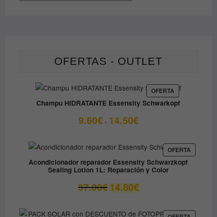
OFERTAS - OUTLET
PRODUCTO
OFERTA
EN
Champu HIDRATANTE Essensity Schwarkopf
OFERTA
Rango
9.60
€
14.50
€
-
de
precios:
desde
PRODUC
OFERTA
EN
9.60€
Acondicionador reparador Essensity Schwarzkopf
OFERTA
Sealing Lotion 1L: Reparación y Color
hasta
14.50€
El
El
37.00
€
14.80
€
precio
precio
original
actual
era:
es:
PRODUC
OFERTA