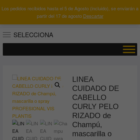
Saltar
Los pedidos recibidos hasta el 5 de Agosto (incluido), se enviarán a
al
0
Total
Buscar
partir del 17 de agosto
Descartar
0.00€
contenido
por:
SELECCIONA
LINEA
CUIDADO DE
CABELLO
CURLY PELO
RIZADO de
Champú,
mascarilla o