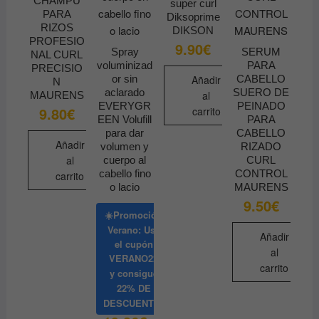
CHAMPÚ
super curl
PARA
Diksoprime
RIZOS
DIKSON
PROFESIO
9.90
€
Spray
SERUM
NAL CURL
voluminizad
PARA
PRECISIO
or sin
Añadir
CABELLO
N
aclarado
SUERO DE
al
MAURENS
EVERYGR
PEINADO
9.80
€
carrito
EEN Volufill
PARA
para dar
CABELLO
Añadir
volumen y
RIZADO
al
cuerpo al
CURL
cabello fino
CONTROL
carrito
o lacio
MAURENS
9.50
€
☀️Promoción
Verano: Usa
Añadir
el cupón
al
VERANO22
carrito
y consigue
22% DE
DESCUENTO