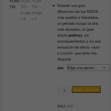
Notarás una gran
diferencia con tus RIZOS
más sueltos e hidratados,
un peinado incluso al aire,
más duradero, un gran
efecto
antifrizz
, sin
encrespamientos y sin esa
sensación de efecto «duro
o crunchi» que tanto nos
disgusta
uso
LINEA
Añadir al carrito
CUIDADO
DE
SKU:
N/D
CABELLO