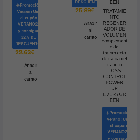
DESCUENTO
☀️Promoción
25.89
€
TRATAMIE
Verano: Usa
NTO
el cupón
Añadir
REGENER
VERANO22
ADOR DE
al
y consigue
VOLUMEN
carrito
22% DE
complement
DESCUENTO
o del
22.63
€
tratamiento
de caída del
cabello
Añadir
LOSS
al
CONTROL
carrito
POWER
UP
EVERYGR
EEN
☀️Promoción
Verano: Usa
el cupón
VERANO22
y consigue