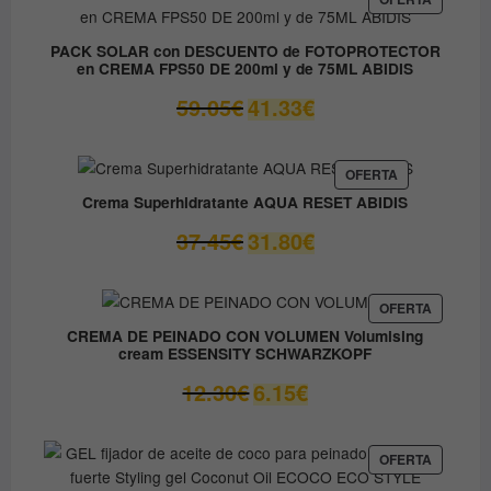
EN
37.00€.
14.80€.
OFERTA
PACK SOLAR con DESCUENTO de FOTOPROTECTOR
en CREMA FPS50 DE 200ml y de 75ML ABIDIS
El
El
59.05
€
41.33
€
precio
precio
original
actual
era:
es:
PRODUCTO
OFERTA
EN
59.05€.
41.33€.
Crema Superhidratante AQUA RESET ABIDIS
OFERTA
El
El
37.45
€
31.80
€
precio
precio
original
actual
era:
es:
PRODUC
OFERTA
EN
37.45€.
31.80€.
CREMA DE PEINADO CON VOLUMEN Volumising
OFERTA
cream ESSENSITY SCHWARZKOPF
El
El
12.30
€
6.15
€
precio
precio
original
actual
era:
es:
PRODUC
OFERTA
EN
12.30€.
6.15€.