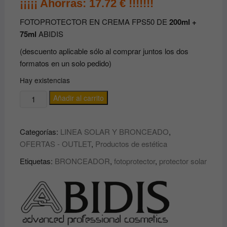
¡¡¡¡¡ Ahorras: 17.72 € !!!!!!!
FOTOPROTECTOR EN CREMA FPS50 DE
200ml +
75ml
ABIDIS
(descuento aplicable sólo al comprar juntos los dos
formatos en un solo pedido)
Hay existencias
PACK
Añadir al carrito
SOLAR
con
Categorías:
LINEA SOLAR Y BRONCEADO
,
DESCUENTO
OFERTAS - OUTLET
,
Productos de estética
de
FOTOPROTECTOR
Etiquetas:
BRONCEADOR
,
fotoprotector
,
protector solar
en
CREMA
FPS50
DE
200ml