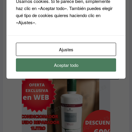
Usamos cookies. Si te parece bien, simplemente
haz clic en «Aceptar todo». También puedes elegir
qué tipo de cookies quieres haciendo clic en
«Ajustes».
Champu HIDRATANTE Essensity Schwarkopf
Ajustes
Rango
9.60
€
14.50
€
-
de
Aceptar todo
precios:
desde
PRODUC
OFERTA
EN
9.60€
OFERTA
hasta
14.50€