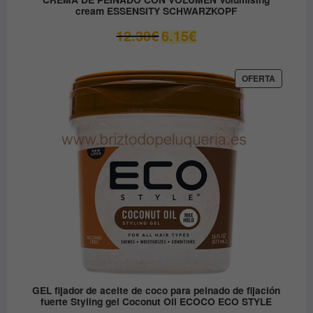
cream ESSENSITY SCHWARZKOPF
El
El
12.30
€
6.15
€
precio
precio
original
actual
era:
es:
PRODUC
OFERTA
EN
12.30€.
6.15€.
OFERTA
GEL fijador de aceite de coco para peinado de fijación
fuerte Styling gel Coconut Oil ECOCO ECO STYLE