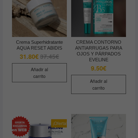
en
la
página
de
producto
Crema Superhidratante
CREMA CONTORNO
AQUA RESET ABIDIS
ANTIARRUGAS PARA
OJOS Y PÁRPADOS
31.80
€
37.45
€
El
El
precio
precio
EVELINE
original
actual
9.50
€
era:
es:
Añadir al
37.45€.
31.80€.
carrito
Añadir al
carrito
¡Oferta!