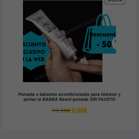
EN
36.00€.
19.90€.
OFERTA
Pomada o bálsamo acondicionador para hidratar y
peinar la BARBA Beard pomade SIR FAUSTO
El
El
13.10
€
6.55
€
precio
precio
original
actual
era:
es:
13.10€.
6.55€.