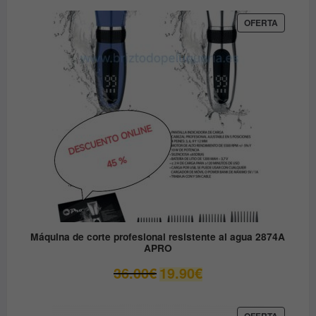
original
actual
era:
es:
PRODUC
OFERTA
EN
79.90€.
49.00€.
OFERTA
Máquina de corte profesional resistente al agua 2874A
APRO
El
El
36.00
€
19.90
€
precio
precio
original
actual
era:
es:
PRODUC
OFERTA