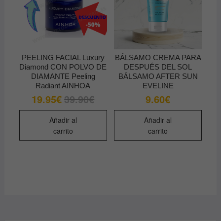
PEELING FACIAL Luxury
BÁLSAMO CREMA PARA
Diamond CON POLVO DE
DESPUÉS DEL SOL
DIAMANTE Peeling
BÁLSAMO AFTER SUN
Radiant AINHOA
EVELINE
19.95
€
39.90
€
9.60
€
El
El
precio
precio
original
actual
era:
es:
Añadir al
Añadir al
39.90€.
19.95€.
carrito
carrito