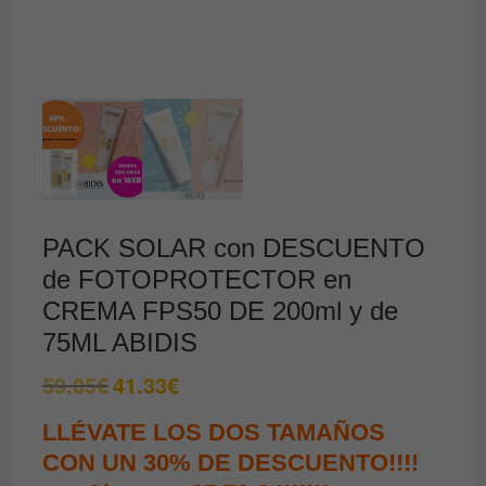
PACK SOLAR con DESCUENTO
de FOTOPROTECTOR en
CREMA FPS50 DE 200ml y de
75ML ABIDIS
59.05
€
41.33
€
El
El
precio
precio
original
actual
LLÉVATE LOS DOS TAMAÑOS
era:
es:
59.05€.
41.33€.
CON UN 30% DE DESCUENTO!!!!