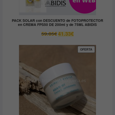
PACK SOLAR con DESCUENTO de FOTOPROTECTOR
en CREMA FPS50 DE 200ml y de 75ML ABIDIS
El
El
59.05
€
41.33
€
precio
precio
original
actual
era:
es:
PRODUCTO
OFERTA
EN
59.05€.
41.33€.
OFERTA