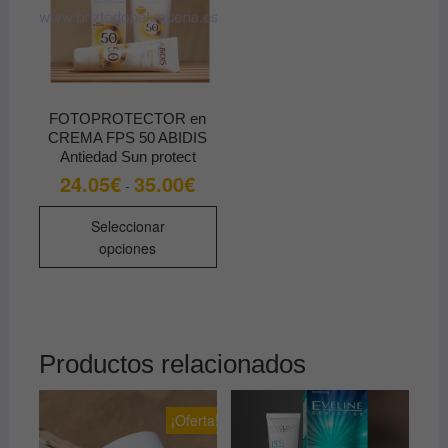
FOTOPROTECTOR en
CREMA FPS 50 ABIDIS
Antiedad Sun protect
24.05
€
35.00
€
Rango
-
de
precios:
Este
desde
Seleccionar
producto
24.05€
opciones
hasta
tiene
35.00€
múltiples
variantes.
Las
opciones
Productos relacionados
se
pueden
¡Oferta!
elegir