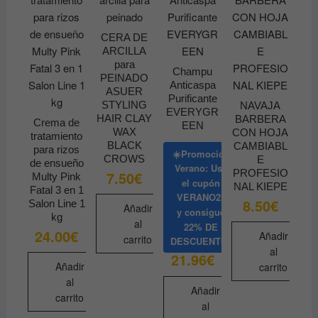
de
producto
CERA DE
ARCILLA
para
Champu
PEINADO
Anticaspa
ASUER
Purificante
STYLING
NAVAJA
EVERYGR
HAIR CLAY
BARBERA
Crema de
EEN
WAX
CON HOJA
tratamiento
BLACK
CAMBIABL
para rizos
☀️Promoción
CROWS
E
de ensueño
Verano: Usa
PROFESIO
7.50
€
Multy Pink
el cupón
NAL KIEPE
Fatal 3 en 1
VERANO22
8.50
€
Salon Line 1
Añadir
y consigue
kg
al
22% DE
24.00
€
Añadir
carrito
DESCUENTO
al
21.96
€
Añadir
carrito
al
Añadir
carrito
al