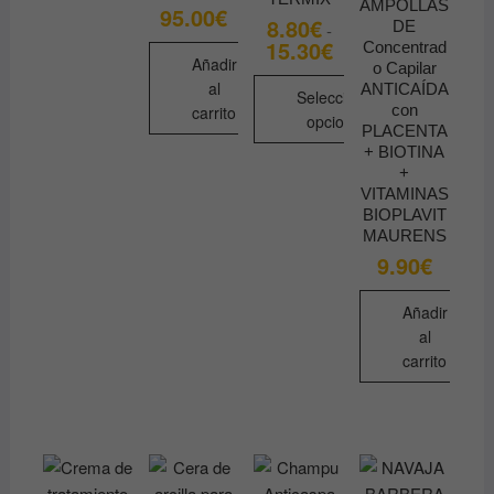
AMPOLLAS
95.00
€
8.80
€
DE
-
15.30
€
Rango
Concentrad
de
Añadir
o Capilar
precios:
al
ANTICAÍDA
desde
Seleccionar
con
8.80€
carrito
opciones
hasta
PLACENTA
15.30€
+ BIOTINA
Este
+
producto
VITAMINAS
tiene
BIOPLAVIT
múltiples
MAURENS
9.90
€
variantes.
Las
Añadir
opciones
al
se
carrito
pueden
elegir
en
la
página