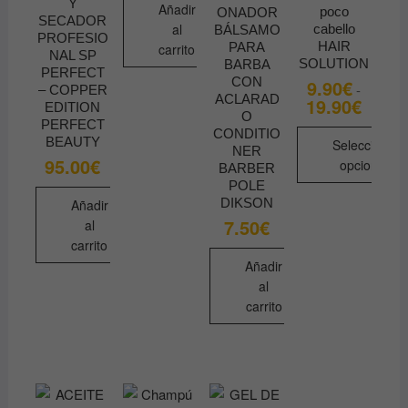
Y
Añadir
poco
ONADOR
SECADOR
al
cabello
BÁLSAMO
PROFESIO
HAIR
PARA
carrito
NAL SP
SOLUTION
BARBA
PERFECT
CON
9.90
€
-
– COPPER
ACLARAD
19.90
€
Rango
EDITION
de
O
PERFECT
precios
CONDITIO
BEAUTY
desde
Seleccionar
NER
9.90€
95.00
€
opciones
BARBER
hasta
19.90€
POLE
Este
DIKSON
Añadir
producto
7.50
€
al
tiene
carrito
múltiples
Añadir
variantes.
al
Las
carrito
opciones
se
pueden
elegir