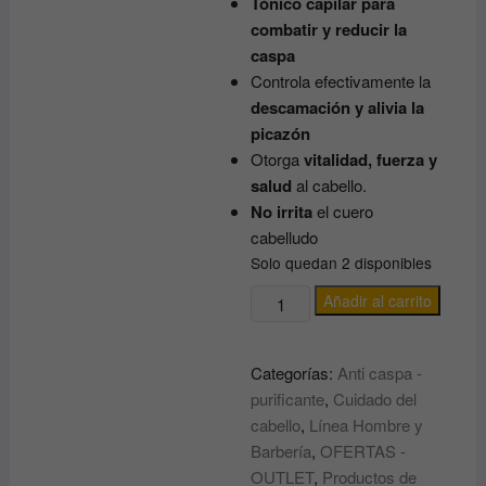
Tónico capilar para
era:
es:
25.20€.
12.60€.
combatir y reducir la
caspa
Controla efectivamente la
descamación y alivia la
picazón
Otorga
vitalidad, fuerza y
salud
al cabello.
No irrita
el cuero
cabelludo
Solo quedan 2 disponibles
TÓNICO
Añadir al carrito
para
Cabello
Categorías:
Anti caspa -
con
purificante
,
Cuidado del
CASPA
cabello
,
Línea Hombre y
Línea
Barbería
,
OFERTAS -
Magistral
OUTLET
,
Productos de
SIR