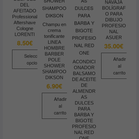
NAVAJA
DEL
BOLÍGRAF
AFEITADO
O PARA
Professional
DIBUJO
Aftershave
Champu en
PROFESIO
Cologne
crema
NAL
LORENTI
tonificante
ASUER
8.50
€
LINEA
35.00
€
HOMBRE
BARBER
Seleccionar
Añadir
POLE
ACONDICI
opciones
al
SHOWER
ONADOR
Este
SHAMPOO
carrito
BALSAMO
DIKSON
producto
DE ACEITE
6.90
€
DE
tiene
ALMENDR
múltiples
AS
Añadir
variantes.
DULCES
al
Las
PARA
carrito
BARBA Y
opciones
BIGOTE
se
PROFESIO
pueden
NAL RED
ONE