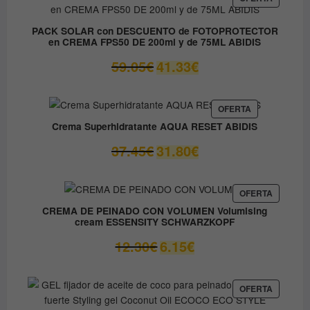
EN
37.00€.
14.80€.
OFERTA
PACK SOLAR con DESCUENTO de FOTOPROTECTOR
en CREMA FPS50 DE 200ml y de 75ML ABIDIS
El
El
59.05
€
41.33
€
precio
precio
original
actual
era:
es:
PRODUCTO
OFERTA
EN
59.05€.
41.33€.
Crema Superhidratante AQUA RESET ABIDIS
OFERTA
El
El
37.45
€
31.80
€
precio
precio
original
actual
era:
es:
PRODUC
OFERTA
EN
37.45€.
31.80€.
CREMA DE PEINADO CON VOLUMEN Volumising
OFERTA
cream ESSENSITY SCHWARZKOPF
El
El
12.30
€
6.15
€
precio
precio
original
actual
era:
es:
PRODUC
OFERTA
EN
12.30€.
6.15€.