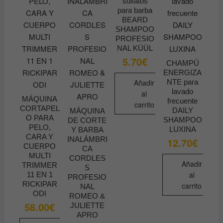
sulfatos
para barba
BEARD
SHAMPOO
PROFESIO
NAL KÜÜL
5.70
€
CHAMPÚ
ENERGIZA
Añadir
NTE para
lavado
al
MÁQUINA
frecuente
carrito
CORTAPEL
DAILY
MÁQUINA
O PARA
SHAMPOO
DE CORTE
PELO,
LUXINA
Y BARBA
CARA Y
INALÁMBRI
12.70
€
CUERPO
CA
MULTI
CORDLES
Añadir
TRIMMER
S
al
11 EN 1
PROFESIO
RICKIPAR
carrito
NAL
ODI
ROMEO &
58.00
€
JULIETTE
APRO