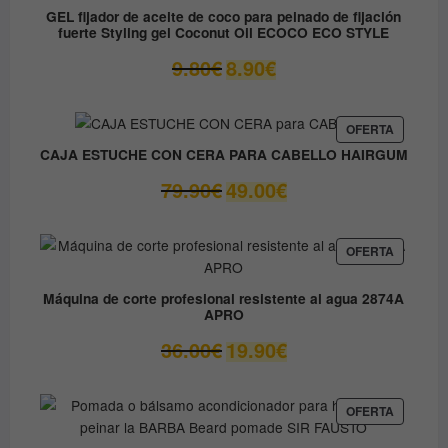
OFERTA
GEL fijador de aceite de coco para peinado de fijación
fuerte Styling gel Coconut Oil ECOCO ECO STYLE
El
El
9.80
€
8.90
€
precio
precio
original
actual
era:
es:
PRODUC
OFERTA
EN
9.80€.
8.90€.
CAJA ESTUCHE CON CERA PARA CABELLO HAIRGUM
OFERTA
El
El
79.90
€
49.00
€
precio
precio
original
actual
era:
es:
PRODUC
OFERTA
EN
79.90€.
49.00€.
OFERTA
Máquina de corte profesional resistente al agua 2874A
APRO
El
El
36.00
€
19.90
€
precio
precio
original
actual
era:
es:
PRODUC
OFERTA
EN
36.00€.
19.90€.
OFERTA