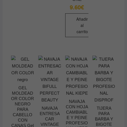
elegir
9.60
€
en
la
Añadir
página
al
de
carrito
producto
GEL
MOLDEAD
OR COLOR
NAVAJA
NEGRO
CON HOJA
NAVAJA
TIJERA
PARA
CAMBIABL
ENTRESA
PARA
CABELLO
E Y PEINE
CAR
BARBA Y
CON
PROFESIO
VINTAGE
BIGOTE
CANAS Gel