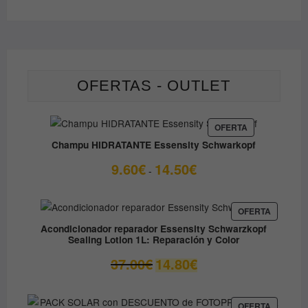
OFERTAS - OUTLET
PRODUCTO
OFERTA
EN
Champu HIDRATANTE Essensity Schwarkopf
OFERTA
Rango
9.60
€
14.50
€
-
de
precios:
desde
PRODUC
OFERTA
EN
9.60€
Acondicionador reparador Essensity Schwarzkopf
OFERTA
Sealing Lotion 1L: Reparación y Color
hasta
14.50€
El
El
37.00
€
14.80
€
precio
precio
original
actual
era:
es:
PRODUC
OFERTA