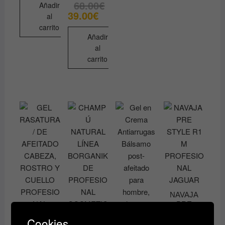
68.00
€
El
El
Añadir
precio
precio
39.00
€
al
original
actual
era:
es:
carrito
68.00€.
39.00€.
Añadir
al
carrito
NAVAJA
PRE
STYLE R1
Cookies
M