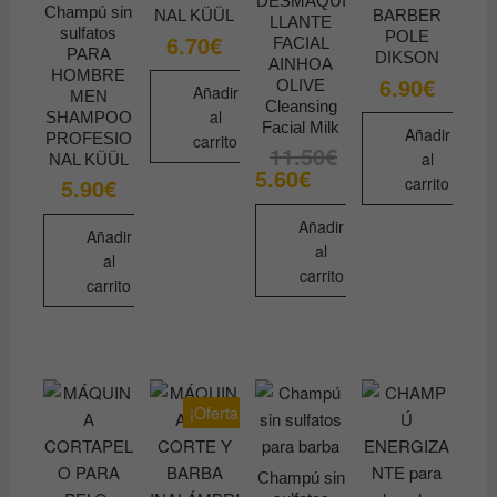
DESMAQUI
Champú sin
NAL KÜÜL
BARBER
LLANTE
sulfatos
POLE
6.70
€
FACIAL
PARA
DIKSON
AINHOA
HOMBRE
6.90
€
OLIVE
Añadir
MEN
Cleansing
al
SHAMPOO
Facial Milk
Añadir
PROFESIO
carrito
11.50
€
El
El
al
NAL KÜÜL
precio
precio
5.60
€
5.90
€
carrito
original
actual
era:
es:
11.50€.
5.60€.
Añadir
Añadir
al
al
carrito
carrito
¡Oferta!
Champú sin