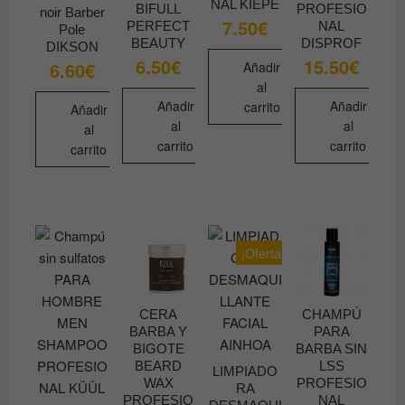
NAL KIEPE
BIFULL
PROFESIO
noir Barber
7.50
€
PERFECT
NAL
Pole
BEAUTY
DISPROF
DIKSON
6.50
€
15.50
€
6.60
€
Añadir
al
Añadir
Añadir
carrito
Añadir
al
al
al
carrito
carrito
carrito
¡Oferta!
CERA
CHAMPÚ
BARBA Y
PARA
BIGOTE
BARBA SIN
BEARD
LSS
LIMPIADO
WAX
PROFESIO
RA
PROFESIO
NAL