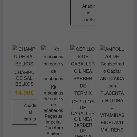
se
página
Añadir
pueden
de
al
elegir
carrito
producto
en
la
página
de
producto
CHAMPÚ
DE SAL
BELKOS
Kit
14.90
€
máquinas
de corte y
CEPILLOS
de
Añadir
DE
acabados
al
CABALLER
Pegasus
carrito
O LÍNEA
Imperial
BARBER
Duo Apro
DE
Albiline
TERMIX