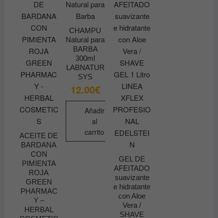
en
la
página
CHAMPU
de
Natural para
producto
BARBA
300ml
LABNATUR
SYS
12.00
€
Añadir
al
carrito
ACEITE DE
BARDANA
CON
GEL DE
PIMIENTA
AFEITADO
ROJA
suavizante
GREEN
e hidratante
PHARMAC
con Aloe
Y –
Vera /
HERBAL
SHAVE