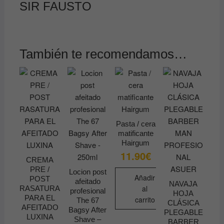
SIR FAUSTO
También te recomendamos…
Pasta / cera
matificante
Hairgum
11.90
€
CREMA
PRE /
Locion post
Añadir
POST
afeitado
NAVAJA
al
RASATURA
profesional
HOJA
PARA EL
carrito
The 67
CLÁSICA
AFEITADO
Bagsy After
PLEGABLE
LUXINA
Shave –
BARBER