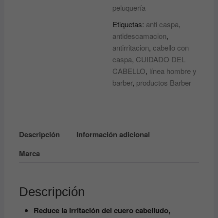
peluquería
FAUSTO
cantidad
Etiquetas:
anti caspa
,
antidescamacion
,
antirritacion
,
cabello con
caspa
,
CUIDADO DEL
CABELLO
,
línea hombre y
barber
,
productos Barber
Descripción
Información adicional
Marca
Descripción
Reduce la irritación del cuero cabelludo,