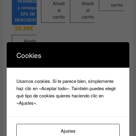
VERANO22
Añadir
Añadir
carrito
y consigue
al
al
22% DE
carrito
carrito
DESCUENTO
20.69
€
Añadir
al
Cookies
carrito
Usamos cookies. Si te parece bien, simplemente
haz clic en «Aceptar todo». También puedes elegir
qué tipo de cookies quieres haciendo clic en
«Ajustes».
SPRAY
FIJADOR Y
Ajustes
BASE DE