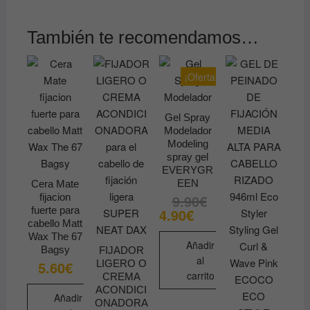
También te recomendamos…
¡Oferta!
Gel Spray
Modelador
Modeling
spray gel
EVERYGR
EEN
Cera Mate
fijacion
9.90
€
El
El
precio
precio
fuerte para
4.90
€
original
actual
cabello Matt
era:
es:
Wax The 67
9.90€.
4.90€.
Añadir
Bagsy
FIJADOR
al
LIGERO O
5.60
€
carrito
CREMA
ACONDICI
Añadir
ONADORA