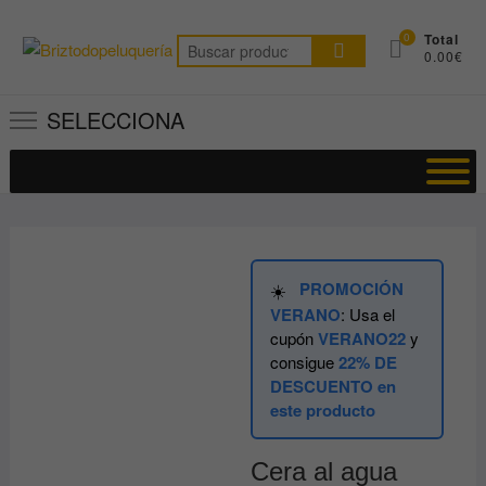
Saltar
al
0
Total
Buscar
0.00€
contenido
por:
SELECCIONA
PROMOCIÓN
☀️
VERANO
: Usa el
cupón
VERANO22
y
consigue
22% DE
DESCUENTO en
este producto
Cera al agua