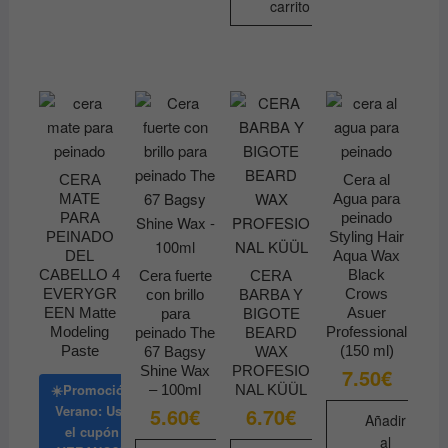
carrito
CERA
Cera al
MATE
Agua para
PARA
peinado
PEINADO
Styling Hair
DEL
Aqua Wax
CABELLO 4
Black
Cera fuerte
CERA
EVERYGR
Crows
con brillo
BARBA Y
EEN Matte
Asuer
para
BIGOTE
Modeling
Professional
peinado The
BEARD
Paste
(150 ml)
67 Bagsy
WAX
Shine Wax
PROFESIO
7.50
€
☀️Promoción
– 100ml
NAL KÜÜL
Verano: Usa
5.60
€
6.70
€
Añadir
el cupón
al