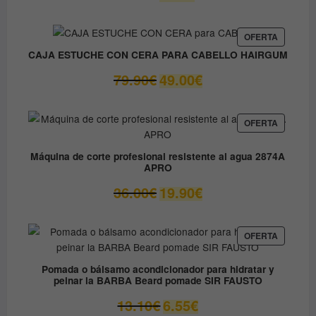
precio
precio
original
actual
era:
es:
PRODUC
OFERTA
EN
9.80€.
8.90€.
CAJA ESTUCHE CON CERA PARA CABELLO HAIRGUM
OFERTA
El
El
79.90
€
49.00
€
precio
precio
original
actual
era:
es:
PRODUC
OFERTA
EN
79.90€.
49.00€.
OFERTA
Máquina de corte profesional resistente al agua 2874A
APRO
El
El
36.00
€
19.90
€
precio
precio
original
actual
era:
es:
PRODUC
OFERTA
EN
36.00€.
19.90€.
OFERTA
Pomada o bálsamo acondicionador para hidratar y
peinar la BARBA Beard pomade SIR FAUSTO
El
El
13.10
€
6.55
€