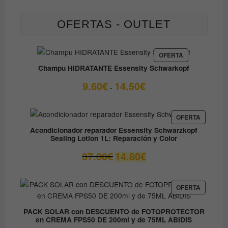
OFERTAS - OUTLET
PRODUCTO
OFERTA
EN
Champu HIDRATANTE Essensity Schwarkopf
OFERTA
Rango
9.60
€
14.50
€
-
de
precios:
desde
PRODUC
OFERTA
EN
9.60€
Acondicionador reparador Essensity Schwarzkopf
OFERTA
Sealing Lotion 1L: Reparación y Color
hasta
14.50€
El
El
37.00
€
14.80
€
precio
precio
original
actual
era:
es:
PRODUC
OFERTA
EN
37.00€.
14.80€.
OFERTA
PACK SOLAR con DESCUENTO de FOTOPROTECTOR
en CREMA FPS50 DE 200ml y de 75ML ABIDIS