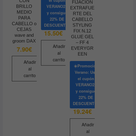
el cupón
CON
FIJACION
VERANO22
BRILLO
EXTRAFUE
MEDIO
y consigue
RTE DEL
PARA
22% DE
CABELLO
CABELLO o
DESCUENTO
STYLING
CEJAS
FIX N.12
15.50
€
wave and
GLUE GEL
groom DAX
– FF 4
Añadir
7.90
€
EVERYGR
al
EEN
carrito
Añadir
☀️Promoción
al
Verano: Usa
carrito
el cupón
VERANO22
y consigue
22% DE
DESCUENTO
19.24
€
Añadir
al