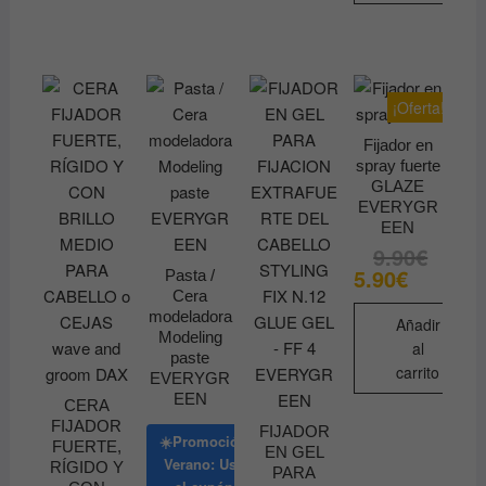
¡Oferta!
Fijador en
spray fuerte
GLAZE
EVERYGR
EEN
9.90
€
El
El
precio
precio
5.90
€
Pasta /
original
actual
Cera
era:
es:
9.90€.
5.90€.
modeladora
Añadir
Modeling
al
paste
carrito
EVERYGR
EEN
CERA
FIJADOR
FIJADOR
☀️Promoción
FUERTE,
EN GEL
Verano: Usa
RÍGIDO Y
PARA