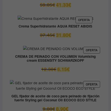
El
El
59.05
€
41.33
€
precio
precio
original
actual
era:
es:
PRODUCTO
OFERTA
EN
59.05€.
41.33€.
Crema Superhidratante AQUA RESET ABIDIS
OFERTA
El
El
37.45
€
31.80
€
precio
precio
original
actual
era:
es:
PRODUC
OFERTA
EN
37.45€.
31.80€.
CREMA DE PEINADO CON VOLUMEN Volumising
OFERTA
cream ESSENSITY SCHWARZKOPF
El
El
12.30
€
6.15
€
precio
precio
original
actual
era:
es:
PRODUC
OFERTA
EN
12.30€.
6.15€.
OFERTA
GEL fijador de aceite de coco para peinado de fijación
fuerte Styling gel Coconut Oil ECOCO ECO STYLE
El
El
9.80
€
8.90
€