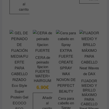
al
carrito
CERA de
peinado
fijacion
FUERTE
WATER+
HAIRGUM
FIJADOR
MEDIO Y
6.90
€
BRILLO
MÁXIMO
Añadir
Cera para
PARA
al
cabello en
CABELLO
Spray
carrito
Neat Waves