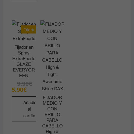
¡Oferta!
Fijador en
Spray
ExtraFuerte
GLAZE
EVERYGR
EEN
9.90
€
El
El
precio
precio
5.90
€
original
actual
era:
es:
FIJADOR
9.90€.
5.90€.
Añadir
MEDIO Y
al
CON
BRILLO
carrito
PARA
CABELLO
High &