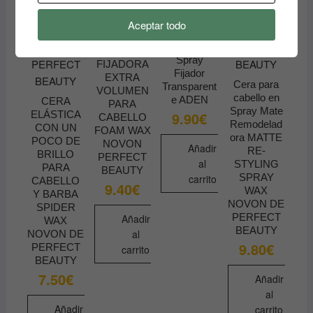
MAQUILLA
JE
Aceptar todo
Maquillaje
Prime &
ESPUMA
Spray
FIJADORA
Fijador
EXTRA
Cera para
Transparent
VOLUMEN
cabello en
e ADEN
CERA
PARA
Spray Mate
9.90
€
ELÁSTICA
CABELLO
Remodelad
CON UN
FOAM WAX
ora MATTE
POCO DE
NOVON
Añadir
RE-
BRILLO
PERFECT
al
STYLING
PARA
BEAUTY
SPRAY
carrito
CABELLO
9.40
€
WAX
Y BARBA
NOVON DE
SPIDER
PERFECT
Añadir
WAX
BEAUTY
al
NOVON DE
9.80
€
PERFECT
carrito
BEAUTY
7.50
€
Añadir
al
Añadir
carrito