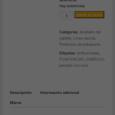
Hay existencias
Cera
Añadir al carrito
al
agua
Categorías:
Acabado del
para
cabello
,
Línea natural
,
peinado
Productos de peluquería
Water
wax
Etiquetas:
antihumedad
,
EVERYGREEN
FIJACION DEL CABELLO
,
cantidad
peinado con cera
Descripción
Información adicional
Marca