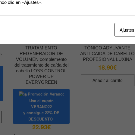
ndo clic en «Ajustes».
Ajustes
TRATAMIENTO
TÓNICO ADYUVANTE
s
REGENERADOR DE
ANTI CAIDA DE CABELLO
VOLUMEN complemento
PROFESIONAL LUXINA
del tratamiento de caída del
18.90
€
cabello LOSS CONTROL
POWER UP
Añadir al carrito
EVERYGREEN
Promoción Verano:
Usa el cupón
VERANO22
y consigue
22% DE
DESCUENTO
22.93
€