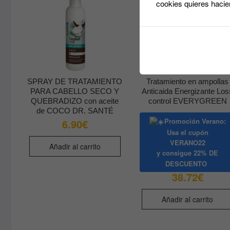
cookies quieres hacie
SPRAY DE TRATAMIENTO
Tratamiento en ampollas
PARA CABELLO SECO Y
Anticaida Energizante Los
QUEBRADIZO con aceite
control EVERYGREEN
de COCO DR. SANTÉ
Promoción Verano:
6.90
€
Usa el cupón
VERANO22
Añadir al carrito
y consigue
22% DE
DESCUENTO
38.72
€
Añadir al carrito