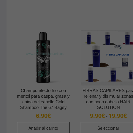
Champu efecto frio con
FIBRAS CAPILARES par
mentol para caspa, grasa y
rellenar y disimular zona
caida del cabello Cold
con poco cabello HAIR
Shampoo The 67 Bagsy
SOLUTION
6.90
€
9.90
€
19.90
€
Ra
-
de
pre
de
Añadir al carrito
Seleccionar
9.