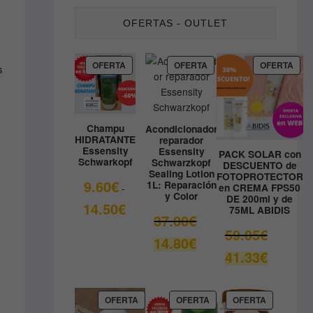
OFERTAS - OUTLET
PRODUCTO
PRODUCTO
PRO
OFERTA
OFERTA
OFERTA
s
EN
EN
EN
OFERTA
OFERTA
OFE
Champu
Acondicionador
HIDRATANTE
reparador
Essensity
Essensity
PACK SOLAR con
Schwarkopf
Schwarzkopf
DESCUENTO de
Sealing Lotion
FOTOPROTECTOR
9.60
€
1L: Reparación
en CREMA FPS50
-
y Color
DE 200ml y de
Rango
14.50
€
75ML ABIDIS
El
37.00
€
de
El
59.05
€
precio
precios:
El
14.80
€
precio
original
desde
El
41.33
€
precio
original
era:
9.60€
precio
actual
era:
37.00€.
hasta
actual
es:
59.05€.
14.50€
es:
PRODUCTO
PRODUCTO
PRODUCT
14.80€.
OFERTA
OFERTA
OFERTA
EN
EN
EN