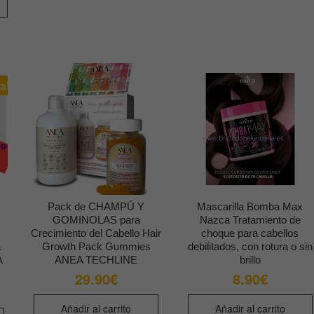
sta
tiene
.90€
múltiples
variantes.
Las
opciones
ta!
se
pueden
elegir
en
la
página
de
Pack de CHAMPÚ Y
Mascarilla Bomba Max
producto
GOMINOLAS para
Nazca Tratamiento de
Crecimiento del Cabello Hair
choque para cabellos
a
Growth Pack Gummies
debilitados, con rotura o sin
A
ANEA TECHLINE
brillo
29.90
€
8.90
€
cio
cio
Añadir al carrito
Añadir al carrito
inal
ual