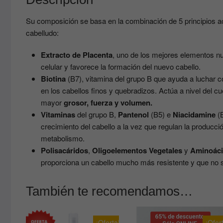
Su composición se basa en la combinación de 5 principios ac
cabelludo:
Extracto de Placenta
, uno de los mejores elementos nut
celular y favorece la formación del nuevo cabello.
Biotina
(B7), vitamina del grupo B que ayuda a luchar co
en los cabellos finos y quebradizos. Actúa a nivel del cu
mayor
grosor, fuerza y volumen.
Vitaminas
del grupo B,
Pantenol
(B5) e
Niacidamine
(B
crecimiento del cabello a la vez que regulan la producci
metabolismo.
Polisacáridos
,
Oligoelementos
Vegetales
y
Aminoác
proporciona un cabello mucho más resistente y que no 
También te recomendamos…
¡Oferta!
¡Ofer