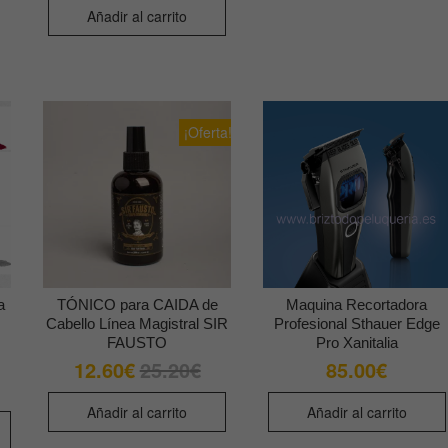
Añadir al carrito
¡Oferta!
a
TÓNICO para CAIDA de
Maquina Recortadora
s
Cabello Línea Magistral SIR
Profesional Sthauer Edge
FAUSTO
Pro Xanitalia
12.60
€
25.20
€
85.00
€
El
El
precio
precio
ngo
original
actual
era:
es:
Añadir al carrito
Añadir al carrito
cios:
Este
25.20€.
12.60€.
sde
producto
90€