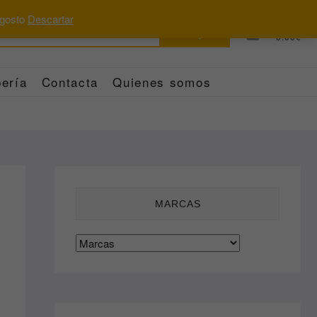
 agosto
Descartar
Buscar
0
Total
0.00€
por:
ería
Contacta
Quienes somos
MARCAS