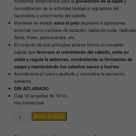
modernos tratamientos para la
prevención de la caída
y
normalización de la actividad biológica reguladora del
nacimiento y crecimiento del cabello
Mantiene en estado
sano el pelo
expuesto a agresiones
externas como cambios de estación, radiación solar, radicale
libres, tintes, permanentes, etc.
El conjunto de sus principios activos forma un complejo
capilar que
favorece el crecimiento del cabello, evita su
caída y regula la seborrea, combatiendo la formación de
caspa y manteniendo los cabellos sanos y fuertes
Acondiciona el cuero cabelludo y normaliza la secreción
sebácea
SIN ACLARADO
Caja 12 ampollas de 10 ml.
Hay existencias
AMPOLLAS
Añadir al carrito
DE
Concentrado