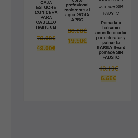
CAJA
profesional
ESTUCHE
resistente al
CON CERA
agua 2874A
PARA
APRO
CABELLO
Pomada o
HAIRGUM
bálsamo
El
36.00
€
acondicionador
precio
El
79.90
€
para hidratar y
El
19.90
€
original
peinar la
precio
precio
El
49.00
€
BARBA Beard
era:
original
actual
pomade SIR
precio
36.00€.
era:
FAUSTO
es:
actual
79.90€.
19.90€.
es:
El
13.10
€
49.00€.
precio
El
6.55
€
original
precio
era:
actual
13.10€.
es:
6.55€.