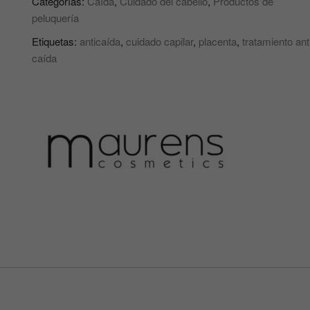
Categorías:
Caída
,
Cuidado del cabello
,
Productos de
Capilar
peluquería
ANTICAÍDA
con
Etiquetas:
anticaída
,
cuidado capilar
,
placenta
,
tratamiento ant
PLACENTA
caída
+
BIOTINA
+
VITAMINAS
BIOPLAVIT
MAURENS
cantidad