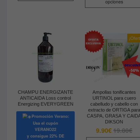
opciones
ha
19
¡Ofer
CHAMPU ENERGIZANTE
Ampollas tonificantes
ANTICAIDA Loss control
URTINOL para cuero
Energizing EVERYGREEN
cabelludo y cabello con
extracto de ORTIGA par
Promoción Verano:
CASPA, GRASA Y CAID
DIKSON
Usa el cupón
9.90
€
19.80
€
El
El
VERANO22
pre
pre
y consigue
22% DE
orig
act