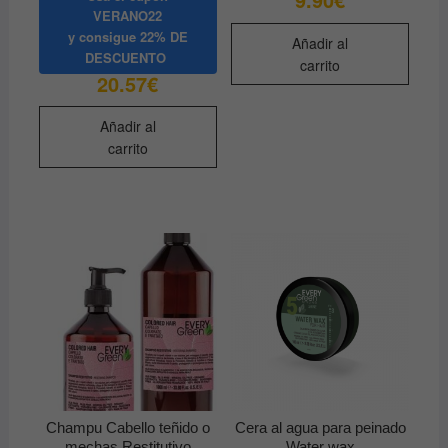
VERANO22
y consigue
22% DE
Añadir al
DESCUENTO
carrito
20.57
€
Añadir al
carrito
Champu Cabello teñido o
Cera al agua para peinado
mechas Restitutivo
Water wax