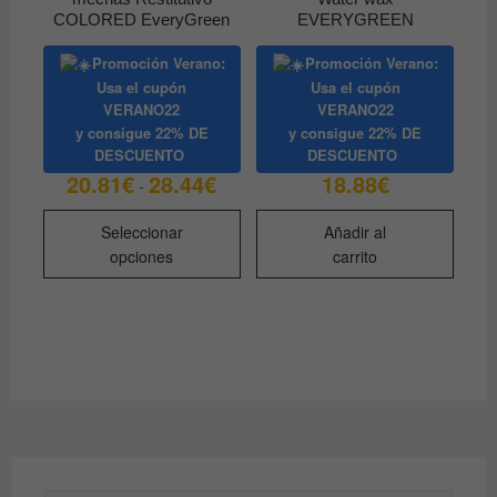
COLORED EveryGreen
EVERYGREEN
Promoción Verano:
Promoción Verano:
Usa el cupón
Usa el cupón
VERANO22
VERANO22
y consigue
22% DE
y consigue
22% DE
DESCUENTO
DESCUENTO
20.81
€
28.44
€
18.88
€
Rango
-
de
precios:
Este
desde
Seleccionar
Añadir al
producto
20.81€
opciones
carrito
hasta
tiene
28.44€
múltiples
variantes.
Las
opciones
se
pueden
elegir
en