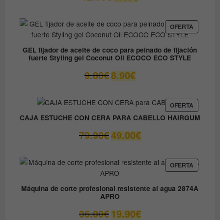
precio
precio
original
actual
era:
es:
PRODUC
OFERTA
EN
12.30€.
6.15€.
OFERTA
GEL fijador de aceite de coco para peinado de fijación
fuerte Styling gel Coconut Oil ECOCO ECO STYLE
El
El
9.80
€
8.90
€
precio
precio
original
actual
era:
es:
PRODUC
OFERTA
EN
9.80€.
8.90€.
CAJA ESTUCHE CON CERA PARA CABELLO HAIRGUM
OFERTA
El
El
79.90
€
49.00
€
precio
precio
original
actual
era:
es:
PRODUC
OFERTA
EN
79.90€.
49.00€.
OFERTA
Máquina de corte profesional resistente al agua 2874A
APRO
El
El
36.00
€
19.90
€