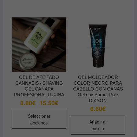
GEL DE AFEITADO
GEL MOLDEADOR
CANNABIS / SHAVING
COLOR NEGRO PARA
GEL CANAPA
CABELLO CON CANAS
PROFESIONAL LUXINA
Gel noir Barber Pole
DIKSON
8.80
€
15.50
€
Rango
-
de
6.60
€
precios:
Este
desde
Seleccionar
producto
8.80€
Añadir al
opciones
hasta
tiene
carrito
15.50€
múltiples