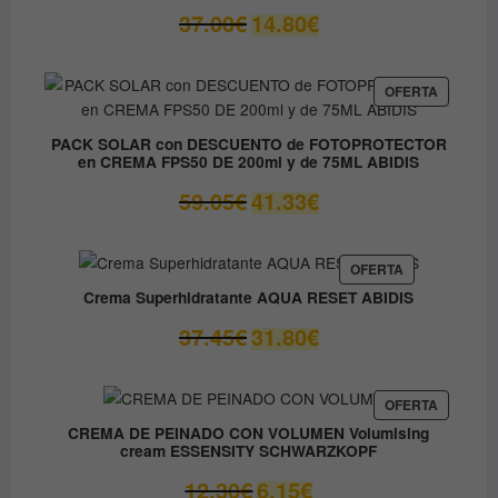
14.50€
El
El
37.00
€
14.80
€
precio
precio
original
actual
era:
es:
PRODUC
OFERTA
EN
37.00€.
14.80€.
OFERTA
PACK SOLAR con DESCUENTO de FOTOPROTECTOR
en CREMA FPS50 DE 200ml y de 75ML ABIDIS
El
El
59.05
€
41.33
€
precio
precio
original
actual
era:
es:
PRODUCTO
OFERTA
EN
59.05€.
41.33€.
Crema Superhidratante AQUA RESET ABIDIS
OFERTA
El
El
37.45
€
31.80
€
precio
precio
original
actual
era:
es:
PRODUC
OFERTA
EN
37.45€.
31.80€.
CREMA DE PEINADO CON VOLUMEN Volumising
OFERTA
cream ESSENSITY SCHWARZKOPF
El
El
12.30
€
6.15
€