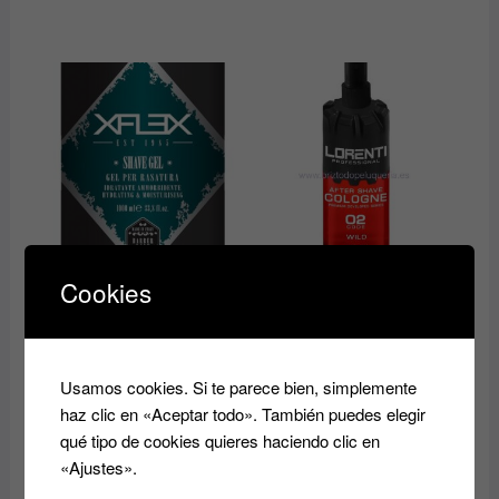
variantes.
Las
opciones
se
pueden
elegir
en
la
página
de
producto
GEL DE AFEITADO
COLONIA PARA
Cookies
suavizante e hidratante
DESPUES DEL
con Aloe Vera / SHAVE
AFEITADO Professional
GEL 1 Litro LINEA XFLEX
Aftershave Cologne
PROFESIONAL
LORENTI
Usamos cookies. Si te parece bien, simplemente
EDELSTEIN
8.50
€
25.00
€
haz clic en «Aceptar todo». También puedes elegir
Este
qué tipo de cookies quieres haciendo clic en
Seleccionar
produ
Añadir al
opciones
«Ajustes».
tiene
carrito