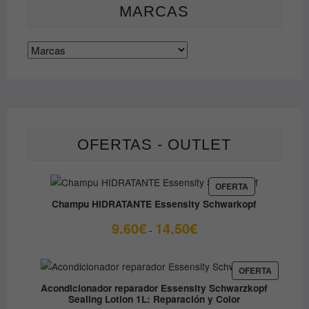
la
MARCAS
página
de
producto
OFERTAS - OUTLET
PRODUCTO
OFERTA
EN
Champu HIDRATANTE Essensity Schwarkopf
OFERTA
Rango
9.60
€
14.50
€
-
de
precios:
desde
PRODUC
OFERTA
EN
9.60€
Acondicionador reparador Essensity Schwarzkopf
OFERTA
Sealing Lotion 1L: Reparación y Color
hasta