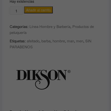
Hay existencias
GEL
Añadir al carrito
RASATURA
/
Categorías:
Línea Hombre y Barbería
,
Productos de
DE
peluquería
AFEITADO
CABEZA,
Etiquetas:
afeitado
,
barba
,
hombre
,
man
,
men
,
SIN
ROSTRO
PARABENOS
Y
CUELLO
PROFESIONAL
BARBER
POLE
DIKSON
cantidad