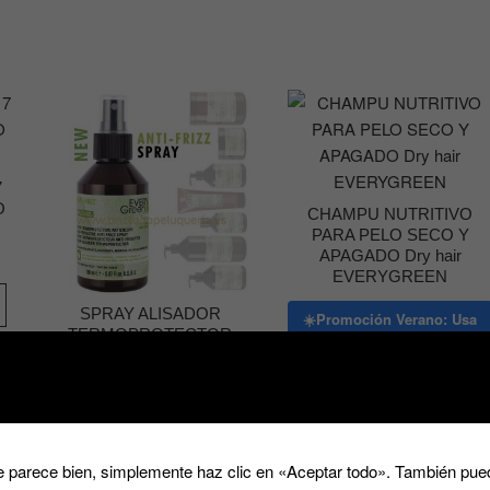
7
O
CHAMPU NUTRITIVO
PARA PELO SECO Y
APAGADO Dry hair
EVERYGREEN
SPRAY ALISADOR
☀️Promoción Verano: Usa
TERMOPROTECTOR
el cupón
ANTIFRIZZ SIN
VERANO22
ACLARADO
y consigue
22% DE
EVERYGREEN serum
DESCUENTO
glaze 150ML
20.81
€
28.44
€
Ra
-
de
☀️Promoción Verano: Usa
pre
 parece bien, simplemente haz clic en «Aceptar todo». También pued
des
el cupón
Seleccionar