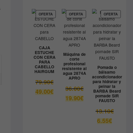
precio
era:
actual
s
9.80€.
es:
PRODUCTO
PRODUCTO
PRODUC
OFERTA
OFERTA
OFERTA
EN
EN
EN
8.90€.
OFERTA
OFERTA
OFERTA
CAJA
ESTUCHE
Máquina de
CON CERA
corte
PARA
profesional
CABELLO
Pomada o
resistente al
HAIRGUM
bálsamo
agua 2874A
acondicionador
APRO
El
79.90
€
para hidratar y
peinar la
precio
El
36.00
€
El
49.00
€
BARBA Beard
original
precio
pomade SIR
precio
El
19.90
€
era:
original
FAUSTO
actual
precio
79.90€.
era:
es:
actual
El
13.10
€
36.00€.
49.00€.
es:
precio
El
6.55
€
19.90€.
original
precio
era:
actual