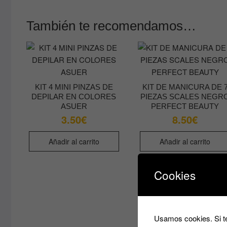
También te recomendamos…
KIT 4 MINI PINZAS DE
KIT DE MANICURA DE 
DEPILAR EN COLORES
PIEZAS SCALES NEGR
ASUER
PERFECT BEAUTY
3.50
€
8.50
€
Añadir al carrito
Añadir al carrito
Cookies
Usamos cookies. Si te