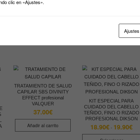
ndo clic en «Ajustes».
20.
VERANO22
opciones
has
y consigue
22% DE
28.
DESCUENTO
21.18
€
Ajustes
Añadir al carrito
TRATAMIENTO DE SALUD
CAPILAR SBS DIVINITY
EFFECT profesional
KIT ESPECIAL PARA
VALQUER
CUIDADO DEL CABELLO
DE
37.00
€
TEÑIDO, FINO O RIZADO
S
PROFESIONAL DIKSON
L
Añadir al carrito
18.90
€
19.90
€
Ra
A
-
de
pre
des