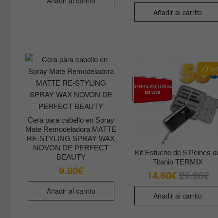
Añadir al carrito
Añadir al carrito
¡Ofer
Cera para cabello en Spray
Mate Remodeladora MATTE
RE-STYLING SPRAY WAX
NOVON DE PERFECT
Kit Estuche de 5 Peines d
BEAUTY
Titanio TERMIX
9.80
€
14.60
€
29.20
€
El
El
pre
pre
ori
act
Añadir al carrito
era
es:
Añadir al carrito
29
14