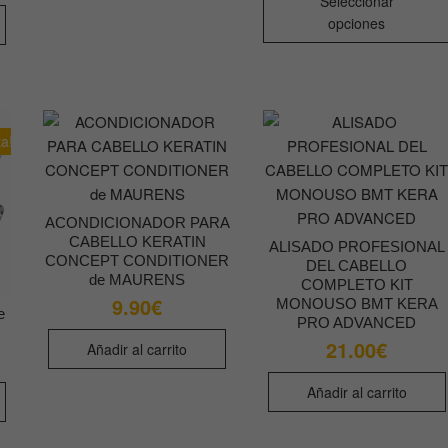
Seleccionar
18.
opciones
has
19.
ta!
ACONDICIONADOR PARA
CABELLO KERATIN
ALISADO PROFESIONAL
CONCEPT CONDITIONER
DEL CABELLO
de MAURENS
COMPLETO KIT
9.90
€
MONOUSO BMT KERA
e
PRO ADVANCED
21.00
€
Añadir al carrito
cio
cio
ginal
ual
Añadir al carrito
:
.20€.
.60€.