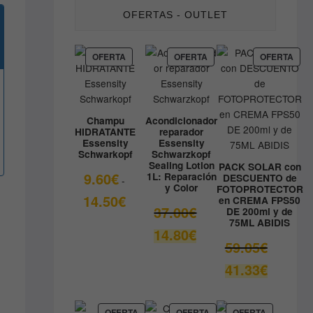
OFERTAS - OUTLET
PRODUCTO
PRODUCTO
PRO
OFERTA
OFERTA
OFERTA
EN
EN
EN
OFERTA
OFERTA
OFE
Champu
Acondicionador
HIDRATANTE
reparador
Essensity
Essensity
Schwarkopf
Schwarzkopf
Sealing Lotion
PACK SOLAR con
9.60
€
1L: Reparación
DESCUENTO de
-
y Color
FOTOPROTECTOR
Rango
14.50
€
en CREMA FPS50
El
37.00
€
DE 200ml y de
de
75ML ABIDIS
precio
precios:
El
14.80
€
original
desde
El
59.05
€
precio
era:
9.60€
precio
actual
El
41.33
€
37.00€.
hasta
original
es:
precio
14.50€
era:
14.80€.
actual
59.05€.
es:
PRODUCTO
PRODUCTO
PRODUCT
OFERTA
OFERTA
OFERTA