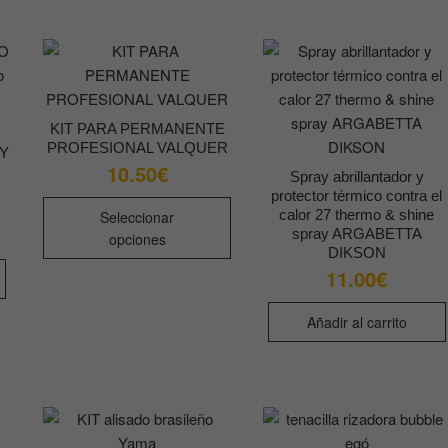
KIT PARA PERMANENTE
PROFESIONAL VALQUER
Y
10.50
€
Spray abrillantador y
protector térmico contra el
Este
calor 27 thermo & shine
Seleccionar
producto
spray ARGABETTA
opciones
tiene
DIKSON
múltiples
11.00
€
variantes.
Las
Añadir al carrito
opciones
se
pueden
elegir
en