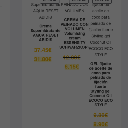
EN
EN
EN
41.33€.
OFERTA
OFERTA
OFERTA
CREMA DE
PEINADO CON
Crema
VOLUMEN
Superhidratante
Volumising
AQUA RESET
cream
ABIDIS
ESSENSITY
SCHWARZKOPF
El
37.45
€
precio
El
12.30
€
El
31.80
€
original
precio
precio
GEL fijador
El
6.15
€
era:
original
de aceite de
actual
precio
coco para
37.45€.
era:
es:
actual
peinado de
12.30€.
fijación
31.80€.
es:
fuerte
6.15€.
Styling gel
Coconut Oil
ECOCO ECO
STYLE
El
9.80
€
precio
El
8.90
€
original