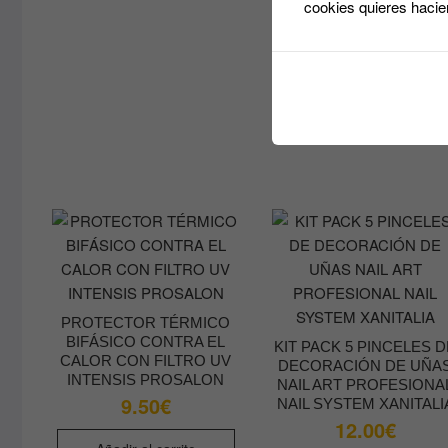
cookies quieres hacie
PROTECTOR TÉRMICO
BIFÁSICO CONTRA EL
KIT PACK 5 PINCELES 
CALOR CON FILTRO UV
DECORACIÓN DE UÑA
INTENSIS PROSALON
NAIL ART PROFESIONA
9.50
€
NAIL SYSTEM XANITALI
12.00
€