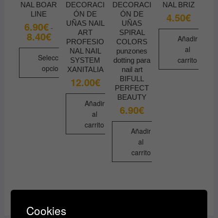
la
NAL BOAR
DECORACI
DECORACI
NAL BRIZ
LINE
ÓN DE
ÓN DE
página
4.50
€
UÑAS NAIL
UÑAS
6.90
€
de
-
ART
SPIRAL
8.40
€
Rango
producto
Añadir
de
PROFESIO
COLORS
al
precios:
NAL NAIL
punzones
desde
Seleccionar
carrito
SYSTEM
dotting para
6.90€
opciones
XANITALIA
nail art
hasta
8.40€
BIFULL
12.00
€
Este
PERFECT
producto
BEAUTY
Añadir
tiene
6.90
€
al
múltiples
carrito
variantes.
Añadir
Las
al
carrito
opciones
se
pueden
elegir
en
Cookies
la