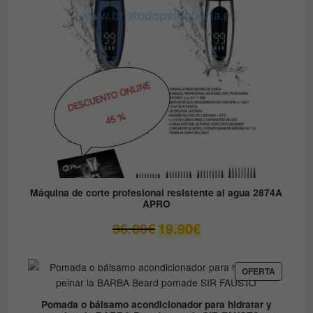
OFERTA
Máquina de corte profesional resistente al agua 2874A
APRO
El
El
36.00
€
19.90
€
precio
precio
original
actual
era:
es:
PRODUC
OFERTA
EN
36.00€.
19.90€.
OFERTA
Pomada o bálsamo acondicionador para hidratar y