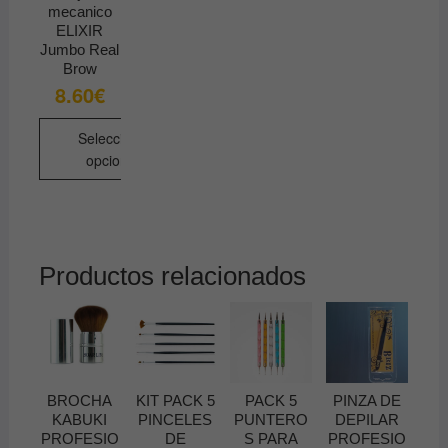
mecanico
elegir
ELIXIR
en
Jumbo Real
la
Brow
página
8.60
€
de
producto
Seleccionar
opciones
Este
producto
tiene
múltiples
Productos relacionados
variantes.
Las
opciones
se
pueden
BROCHA
KIT PACK 5
PACK 5
PINZA DE
elegir
KABUKI
PINCELES
PUNTERO
DEPILAR
en
PROFESIO
DE
S PARA
PROFESIO