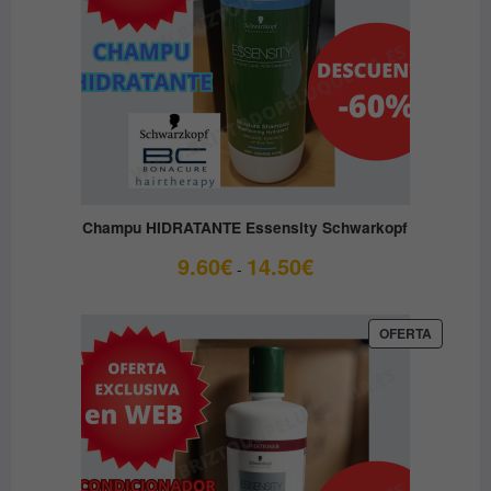
Champu HIDRATANTE Essensity Schwarkopf
Rango
9.60
€
14.50
€
-
de
precios:
desde
PRODUC
OFERTA
EN
9.60€
OFERTA
hasta
14.50€