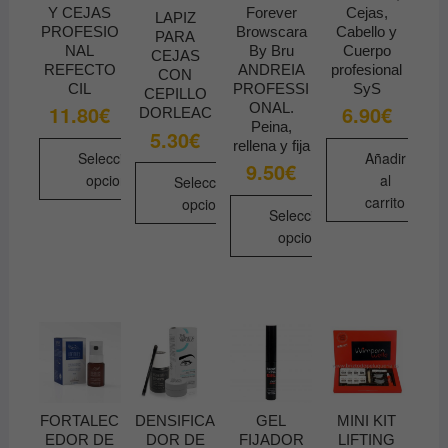
Y CEJAS
Forever
Cejas,
LAPIZ
PROFESIO
Browscara
Cabello y
PARA
NAL
By Bru
Cuerpo
CEJAS
REFECTO
ANDREIA
profesional
CON
CIL
PROFESSI
SyS
CEPILLO
ONAL.
11.80
€
6.90
€
DORLEAC
Peina,
5.30
€
rellena y fija
Seleccionar
Añadir
9.50
€
opciones
al
Seleccionar
carrito
opciones
Este
Seleccionar
producto
Este
opciones
tiene
producto
Este
múltiples
tiene
producto
variantes.
múltiples
tiene
Las
variantes.
múltiples
opciones
Las
variantes.
se
opciones
Las
pueden
se
opciones
FORTALEC
DENSIFICA
GEL
MINI KIT
elegir
pueden
se
EDOR DE
DOR DE
FIJADOR
LIFTING