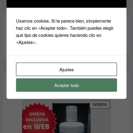
página
de
producto
Usamos cookies. Si te parece bien, simplemente
haz clic en «Aceptar todo». También puedes elegir
MARCAS
qué tipo de cookies quieres haciendo clic en
«Ajustes».
Ajustes
Aceptar todo
OFERTAS - OUTLET
PRODUCTO
OFERTA
EN
OFERTA