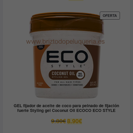
precio
precio
original
actual
era:
es:
PRODUC
OFERTA
EN
12.30€.
6.15€.
OFERTA
GEL fijador de aceite de coco para peinado de fijación
fuerte Styling gel Coconut Oil ECOCO ECO STYLE
El
El
9.80
€
8.90
€
precio
precio
original
actual