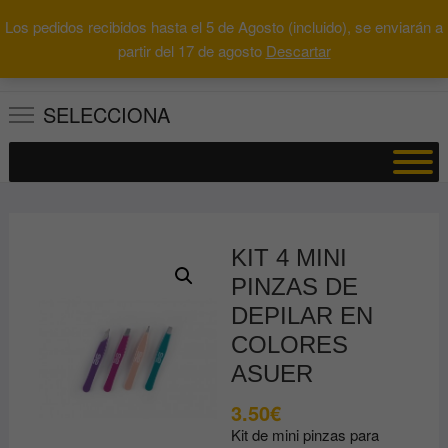
Saltar
Los pedidos recibidos hasta el 5 de Agosto (incluido), se enviarán a
al
0
Total
Buscar
partir del 17 de agosto
Descartar
0.00€
contenido
por:
SELECCIONA
KIT 4 MINI
PINZAS DE
DEPILAR EN
COLORES
ASUER
3.50
€
Kit de mini pinzas para