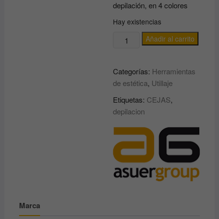
depilación, en 4 colores
Hay existencias
KIT
Añadir al carrito
4
MINI
Categorías:
Herramientas
PINZAS
de estética
,
Utillaje
DE
DEPILAR
Etiquetas:
CEJAS
,
EN
depilacion
COLORES
ASUER
cantidad
Marca