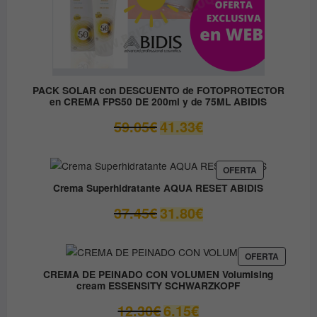
PACK SOLAR con DESCUENTO de FOTOPROTECTOR
en CREMA FPS50 DE 200ml y de 75ML ABIDIS
El
El
59.05
€
41.33
€
precio
precio
original
actual
era:
es:
PRODUCTO
OFERTA
EN
59.05€.
41.33€.
Crema Superhidratante AQUA RESET ABIDIS
OFERTA
El
El
37.45
€
31.80
€
precio
precio
original
actual
era:
es:
PRODUC
OFERTA
EN
37.45€.
31.80€.
CREMA DE PEINADO CON VOLUMEN Volumising
OFERTA
cream ESSENSITY SCHWARZKOPF
El
El
12.30
€
6.15
€