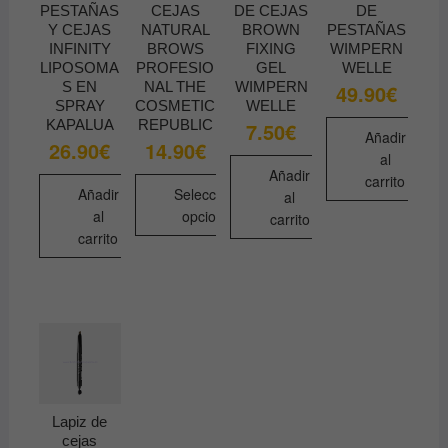
en
elegir
pueden
PESTAÑAS
CEJAS
DE CEJAS
DE
la
en
Y CEJAS
NATURAL
BROWN
PESTAÑAS
elegir
INFINITY
BROWS
FIXING
WIMPERN
página
la
en
LIPOSOMA
PROFESIO
GEL
WELLE
de
página
la
S EN
NAL THE
WIMPERN
49.90
€
producto
de
SPRAY
COSMETIC
WELLE
página
producto
KAPALUA
REPUBLIC
7.50
€
de
Añadir
26.90
€
14.90
€
producto
al
Añadir
carrito
Añadir
Seleccionar
al
al
opciones
carrito
carrito
Este
producto
tiene
múltiples
variantes.
Las
opciones
se
Lapiz de
pueden
cejas