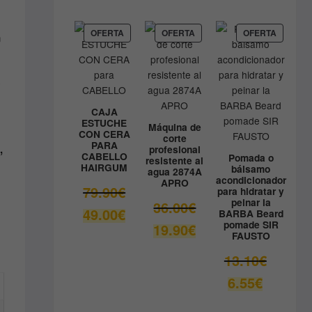
precio
era:
actual
9.80€.
es:
PRODUCTO
PRODUCTO
PRODUC
OFERTA
OFERTA
OFERTA
n
EN
EN
EN
8.90€.
OFERTA
OFERTA
OFERTA
y
CAJA
ESTUCHE
Máquina de
CON CERA
corte
PARA
,
profesional
CABELLO
Pomada o
resistente al
HAIRGUM
bálsamo
agua 2874A
acondicionador
APRO
El
79.90
€
para hidratar y
peinar la
precio
El
36.00
€
El
49.00
€
BARBA Beard
original
precio
pomade SIR
precio
El
19.90
€
era:
original
FAUSTO
actual
precio
79.90€.
era:
es:
actual
El
13.10
€
36.00€.
49.00€.
es:
precio
El
6.55
€
19.90€.
original
precio
era:
actual