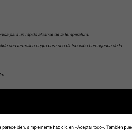
nica para un rápido alcance de la temperatura.
stido con turmalina negra para una distribución homogénea de la
,8m
 parece bien, simplemente haz clic en «Aceptar todo». También pued