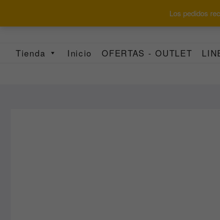
Saltar
Los pedidos reci
al
contenido
Tienda
Inicio
OFERTAS - OUTLET
LIN