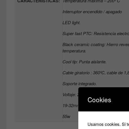
CARACTERÍSTICAS:
Temperatura máxima – 200º C
Interruptor encendido / apagado
LED light.
Super fast PTC: Resistencia electró
Black ceramic coating: Hierro reve
temperatura.
Cool tip: Punta aislante.
Cable giratorio : 360ºC, cable de 1
Soporte integrado.
Voltaje: 220-240V ~ 60/60Hz
Cookies
19-32mm.
55w
Usamos cookies. Si te