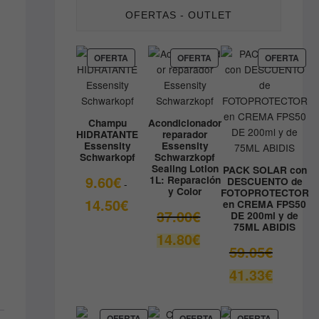
OFERTAS - OUTLET
PRODUCTO
PRODUCTO
PRO
OFERTA
OFERTA
OFERTA
EN
EN
EN
OFERTA
OFERTA
OFE
Champu
Acondicionador
HIDRATANTE
reparador
Essensity
Essensity
Schwarkopf
Schwarzkopf
Sealing Lotion
PACK SOLAR con
9.60
€
1L: Reparación
DESCUENTO de
-
y Color
FOTOPROTECTOR
Rango
14.50
€
en CREMA FPS50
El
37.00
€
DE 200ml y de
de
75ML ABIDIS
precio
precios:
El
14.80
€
original
desde
El
59.05
€
precio
era:
9.60€
precio
actual
El
41.33
€
37.00€.
hasta
original
es:
precio
14.50€
era:
14.80€.
actual
59.05€.
es:
PRODUCTO
PRODUCTO
PRODUCT
OFERTA
OFERTA
OFERTA