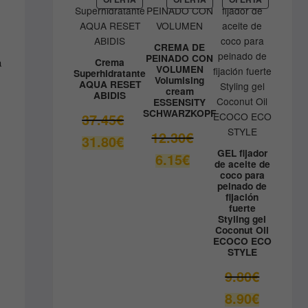
EN
EN
EN
41.33€.
OFERTA
OFERTA
OFERTA
CREMA DE
PEINADO CON
Crema
a
VOLUMEN
Superhidratante
Volumising
AQUA RESET
cream
ABIDIS
ESSENSITY
SCHWARZKOPF
El
37.45
€
precio
El
12.30
€
El
31.80
€
original
precio
precio
GEL fijador
El
6.15
€
era:
original
de aceite de
actual
precio
coco para
37.45€.
era:
es:
actual
peinado de
12.30€.
fijación
31.80€.
es:
fuerte
6.15€.
Styling gel
Coconut Oil
ECOCO ECO
STYLE
El
9.80
€
precio
El
8.90
€
original