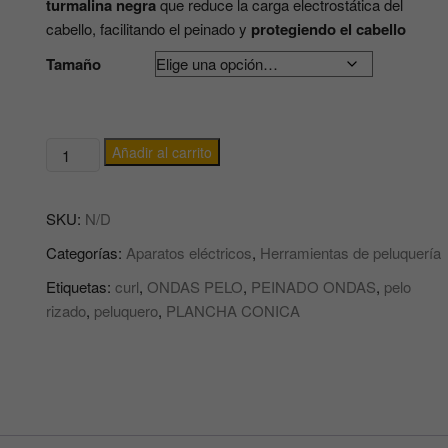
turmalina negra
que reduce la carga electrostática del
cabello, facilitando el peinado y
protegiendo el cabello
Tamaño
Plancha
Añadir al carrito
cónica
Rizador
SKU:
N/D
de
pelo
Categorías:
Aparatos eléctricos
,
Herramientas de peluquería
Digital
Etiquetas:
curl
,
ONDAS PELO
,
PEINADO ONDAS
,
pelo
QUICK
rizado
,
peluquero
,
PLANCHA CONICA
GIUBRA
cantidad