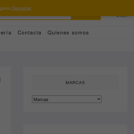
 agosto
Descartar
Buscar
0
Total
0.00€
por:
ería
Contacta
Quienes somos
l
MARCAS