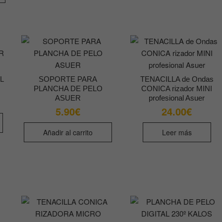
múltiples
variantes.
Las
opciones
se
pueden
L
SOPORTE PARA
TENACILLA de Ondas
elegir
PLANCHA DE PELO
CONICA rizador MINI
en
ASUER
profesional Asuer
la
5.90
€
24.00
€
página
de
Añadir al carrito
Leer más
producto