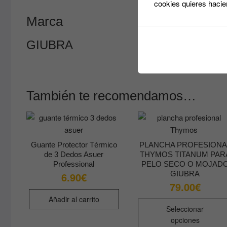
cookies quieres hacie
Marca
GIUBRA
También te recomendamos…
Guante Protector Térmico
PLANCHA PROFESIONA
de 3 Dedos Asuer
THYMOS TITANUM PAR
Professional
PELO SECO O MOJAD
GIUBRA
6.90
€
79.00
€
Añadir al carrito
Seleccionar
opciones