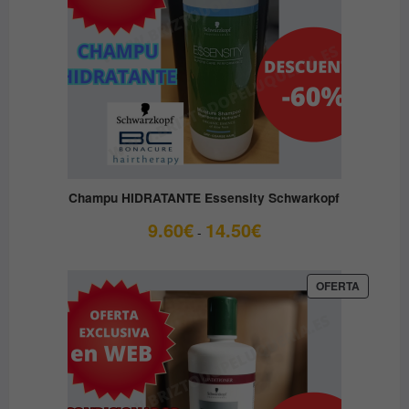
Champu HIDRATANTE Essensity Schwarkopf
Rango
9.60
€
14.50
€
-
de
precios:
desde
PRODUC
OFERTA
EN
9.60€
OFERTA
hasta
14.50€