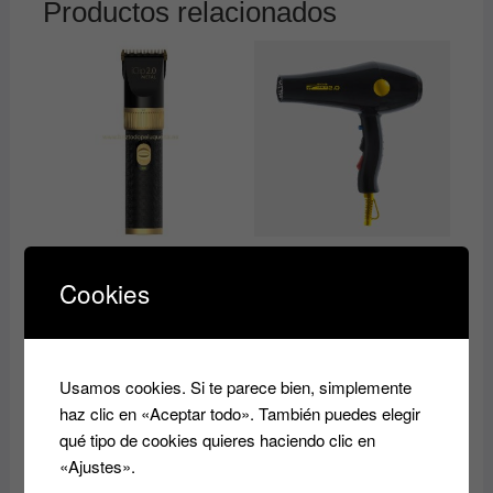
Productos relacionados
MAQUINA CORTAPELOS
Secador profesional Eco
Iclip 2.0 METAL profesional
Jet 2.0 GIUBRA
Cookies
GIUBRA
33.00
€
63.00
€
Añadir al
Añadir al
carrito
Usamos cookies. Si te parece bien, simplemente
carrito
haz clic en «Aceptar todo». También puedes elegir
qué tipo de cookies quieres haciendo clic en
«Ajustes».