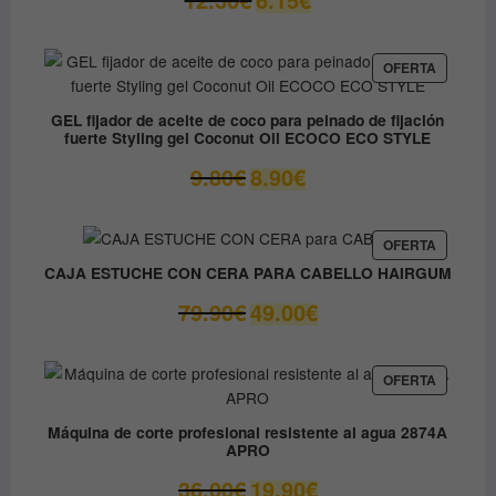
precio
precio
original
actual
era:
es:
PRODUC
OFERTA
EN
12.30€.
6.15€.
OFERTA
GEL fijador de aceite de coco para peinado de fijación
fuerte Styling gel Coconut Oil ECOCO ECO STYLE
El
El
9.80
€
8.90
€
precio
precio
original
actual
era:
es:
PRODUC
OFERTA
EN
9.80€.
8.90€.
CAJA ESTUCHE CON CERA PARA CABELLO HAIRGUM
OFERTA
El
El
79.90
€
49.00
€
precio
precio
original
actual
era:
es:
PRODUC
OFERTA
EN
79.90€.
49.00€.
OFERTA
Máquina de corte profesional resistente al agua 2874A
APRO
El
El
36.00
€
19.90
€