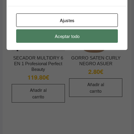
Ajustes
Aceptar todo
SECADOR MULTIDRY 6
GORRO SATEN CURLY
EN 1 Profesional Perfect
NEGRO ASUER
Beauty
2.80
€
119.80
€
Añadir al
Añadir al
carrito
carrito