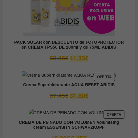
PACK SOLAR con DESCUENTO de FOTOPROTECTOR
en CREMA FPS50 DE 200ml y de 75ML ABIDIS
El
El
59.05
€
41.33
€
precio
precio
original
actual
era:
es:
PRODUCTO
OFERTA
EN
59.05€.
41.33€.
Crema Superhidratante AQUA RESET ABIDIS
OFERTA
El
El
37.45
€
31.80
€
precio
precio
original
actual
era:
es:
PRODUC
OFERTA
EN
37.45€.
31.80€.
CREMA DE PEINADO CON VOLUMEN Volumising
OFERTA
cream ESSENSITY SCHWARZKOPF
El
El
12.30
€
6.15
€