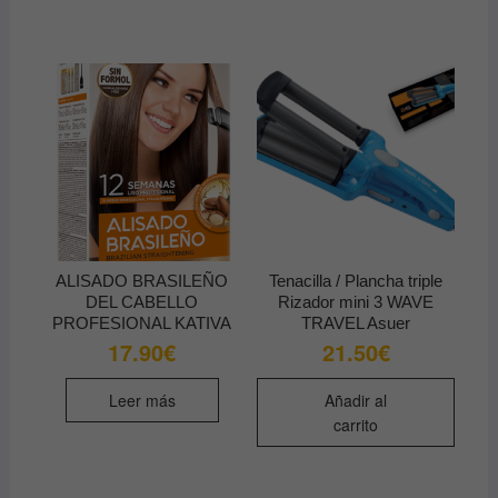
Las
opcio
se
pued
elegir
en
la
págin
de
produ
ALISADO BRASILEÑO
Tenacilla / Plancha triple
DEL CABELLO
Rizador mini 3 WAVE
PROFESIONAL KATIVA
TRAVEL Asuer
17.90
€
21.50
€
Leer más
Añadir al
carrito