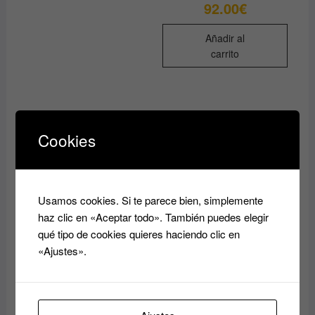
92.00
€
Añadir al
carrito
Cookies
Usamos cookies. Si te parece bien, simplemente
haz clic en «Aceptar todo». También puedes elegir
qué tipo de cookies quieres haciendo clic en
«Ajustes».
PLANCHA DE PELO
Plancha para el pelo con
PROFESIONAL HASTA
Placa de cerámica
250º GENIUS GIUBRA
FUNNY MINIHAIR
STHAUER – Azul
79.00
€
19.90
€