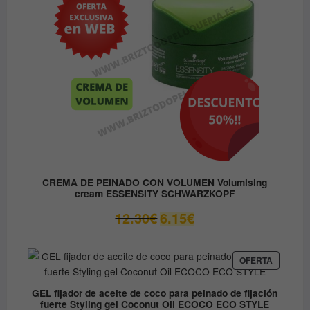
CREMA DE PEINADO CON VOLUMEN Volumising
cream ESSENSITY SCHWARZKOPF
El
El
12.30
€
6.15
€
precio
precio
original
actual
era:
es:
PRODUC
OFERTA
EN
12.30€.
6.15€.
OFERTA
GEL fijador de aceite de coco para peinado de fijación
fuerte Styling gel Coconut Oil ECOCO ECO STYLE