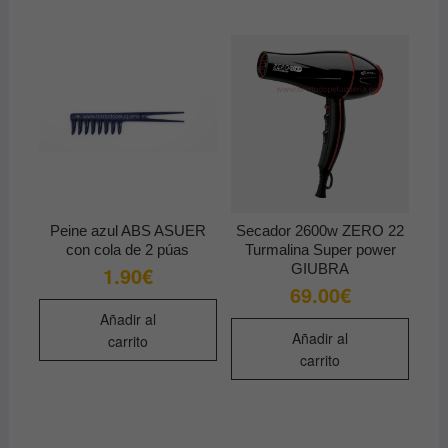
en
variantes.
la
Las
págin
opciones
de
se
produ
pueden
elegir
en
la
página
de
Peine azul ABS ASUER
Secador 2600w ZERO 22
producto
con cola de 2 púas
Turmalina Super power
GIUBRA
1.90
€
69.00
€
Añadir al
Añadir al
carrito
carrito