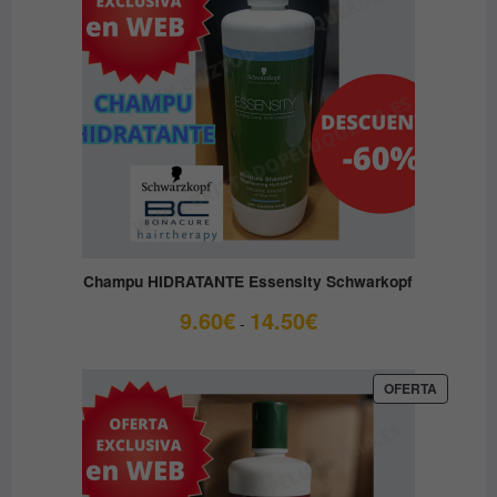
Champu HIDRATANTE Essensity Schwarkopf
Rango
9.60
€
14.50
€
-
de
precios:
desde
PRODUC
OFERTA
EN
9.60€
OFERTA
hasta
14.50€