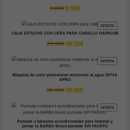
El
El
9.80
€
8.90
€
precio
precio
original
actual
era:
es:
PRODUC
OFERTA
EN
9.80€.
8.90€.
CAJA ESTUCHE CON CERA PARA CABELLO HAIRGUM
OFERTA
El
El
79.90
€
49.00
€
precio
precio
original
actual
era:
es:
PRODUC
OFERTA
EN
79.90€.
49.00€.
OFERTA
Máquina de corte profesional resistente al agua 2874A
APRO
El
El
36.00
€
19.90
€
precio
precio
original
actual
era:
es:
PRODUC
OFERTA
EN
36.00€.
19.90€.
OFERTA
Pomada o bálsamo acondicionador para hidratar y
peinar la BARBA Beard pomade SIR FAUSTO