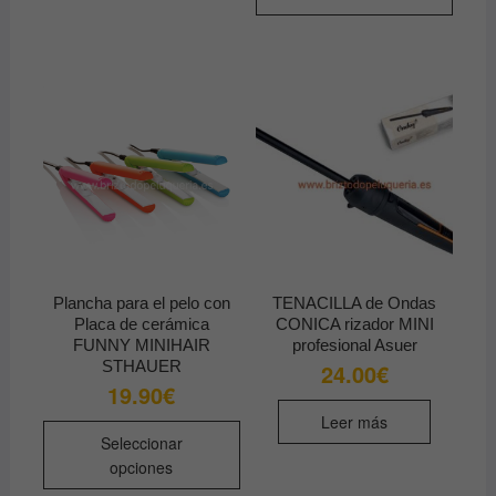
Plancha para el pelo con
TENACILLA de Ondas
Placa de cerámica
CONICA rizador MINI
FUNNY MINIHAIR
profesional Asuer
STHAUER
24.00
€
19.90
€
Leer más
Este
Seleccionar
producto
opciones
tiene