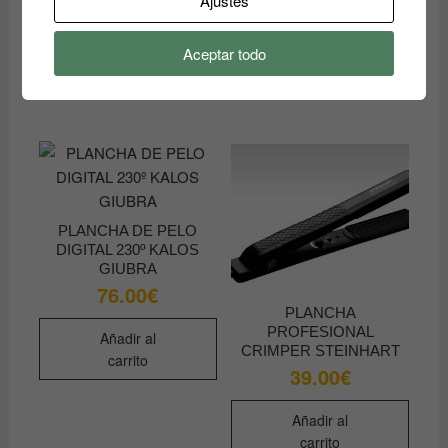
Ajustes
Añadir al
Añadir al
carrito
Aceptar todo
carrito
PLANCHA DE PELO
DIGITAL 230º KALOS
GIUBRA
76.00
€
PLANCHA
PROFESIONAL
Añadir al
CRIMPER STEINHART
carrito
39.00
€
Añadir al
carrito