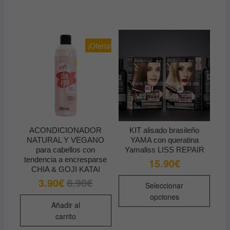
múltiples
variantes.
Las
opciones
¡Oferta!
se
pueden
elegir
en
la
página
de
ACONDICIONADOR
KIT alisado brasileño
producto
NATURAL Y VEGANO
YAMA con queratina
para cabellos con
Yamaliss LISS REPAIR
tendencia a encresparse
15.90
€
CHIA & GOJI KATAI
Este
3.90
€
8.90
€
El
El
Seleccionar
precio
precio
produ
original
actual
opciones
tiene
era:
es:
Añadir al
8.90€.
3.90€.
múltip
carrito
varian