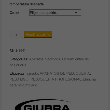
temperatura deseada
Color
PLANCHA
Añadir al carrito
PROFESIONAL
THYMOS
SKU:
N/D
TITANUM
PARA
Categorías:
Aparatos eléctricos
,
Herramientas de
PELO
peluquería
SECO
Etiquetas:
alisado
,
APARATOS DE PELUQUERIA
,
O
PELO LISO
,
PELUQUERIA PROFESIONAL
,
plancha
MOJADO
para pelo mojado
GIUBRA
cantidad