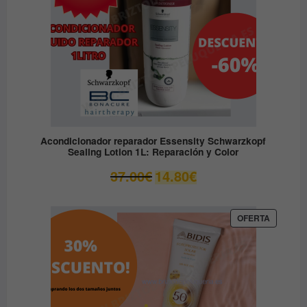
Acondicionador reparador Essensity Schwarzkopf
Sealing Lotion 1L: Reparación y Color
El
El
37.00
€
14.80
€
precio
precio
original
actual
era:
es:
PRODUC
OFERTA
EN
37.00€.
14.80€.
OFERTA