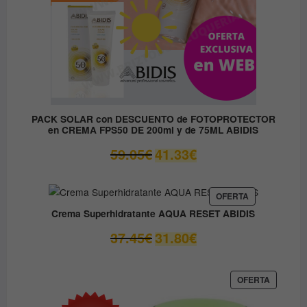
PACK SOLAR con DESCUENTO de FOTOPROTECTOR
en CREMA FPS50 DE 200ml y de 75ML ABIDIS
El
El
59.05
€
41.33
€
precio
precio
original
actual
era:
es:
PRODUCTO
OFERTA
EN
59.05€.
41.33€.
Crema Superhidratante AQUA RESET ABIDIS
OFERTA
El
El
37.45
€
31.80
€
precio
precio
original
actual
era:
es:
PRODUC
OFERTA
EN
37.45€.
31.80€.
OFERTA