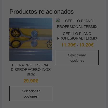
Productos relacionados
CEPILLO PLANO
PROFESIONAL TERMIX
11.30
€
13.20
€
Rango
-
de
precios:
Este
desde
Seleccionar
produ
11.30€
opciones
hasta
tiene
TIJERA PROFESIONAL
13.20€
múltip
DISPROF ACERO INOX
BRIZ
varian
29.90
€
Las
opcio
Este
Seleccionar
se
producto
opciones
pued
tiene
elegir
múltiples