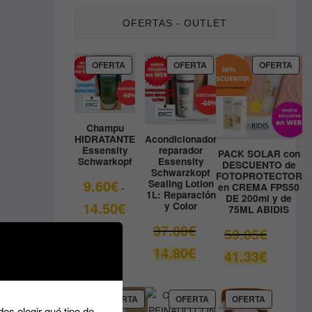
OFERTAS - OUTLET
PRODUCTO
PRODUCTO
PRO
OFERTA
OFERTA
OFERTA
EN
EN
EN
OFERTA
OFERTA
OFE
Champu
HIDRATANTE
Acondicionador
Essensity
reparador
PACK SOLAR con
Schwarkopf
Essensity
DESCUENTO de
Schwarzkopf
FOTOPROTECTOR
9.60
€
Sealing Lotion
en CREMA FPS50
-
1L: Reparación
DE 200ml y de
Rango
14.50
€
y Color
75ML ABIDIS
de
El
37.00
€
El
59.05
€
precios:
precio
precio
El
14.80
€
desde
El
41.33
€
original
original
precio
9.60€
precio
era:
era:
actual
hasta
actual
37.00€.
59.05€.
es:
14.50€
es:
PRODUCTO
PRODUCTO
PRODUCT
OFERTA
OFERTA
OFERTA
14.80€.
es elegir qué tipo de
EN
EN
EN