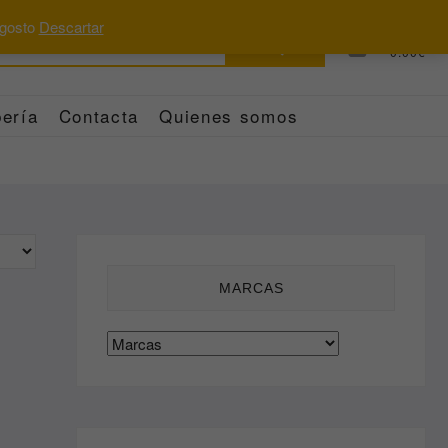
 agosto
Descartar
Buscar
0
Total
0.00€
por:
ería
Contacta
Quienes somos
MARCAS