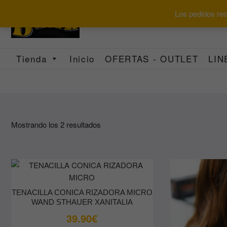
Saltar
Los pedidos reci
al
contenido
Tienda
Inicio
OFERTAS - OUTLET
LIN
Ordenado
Mostrando los 2 resultados
por
los
últimos
TENACILLA CONICA RIZADORA MICRO
WAND STHAUER XANITALIA
39.90
€