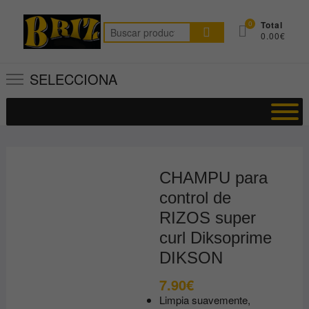
Saltar
al
0
Total
Buscar
0.00€
contenido
por:
SELECCIONA
CHAMPU para
control de
RIZOS super
curl Diksoprime
DIKSON
7.90
€
Limpia suavemente,