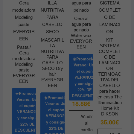
opciones
se
pueden
Cera al
elegir
agua para
en
peinado
Water wax
la
MASCARIL
KIT
EVERYGR
página
LA
SISTEMA
EEN
Pasta /
de
NUTRITIVA
COMPLET
Cera
PARA
O DE
☀️Promoción
producto
modeladora
CABELLO
LAMINACI
Modeling
Verano: Usa
SECO Dry
ON
paste
el cupón
hair
TERMOAC
EVERYGR
VERANO22
EVERYGR
TIVA DEL
EEN
y consigue
EEN
CABELLO
22% DE
para hacer
☀️Promoción
DESCUENTO
en casa The
☀️Promoción
Verano: Usa
18.88
€
Illaminaction
Verano: Usa
el cupón
Home Kit
el cupón
VERANO22
DIKSON
VERANO22
Añadir
y consigue
35.00
€
y consigue
al
22% DE
22% DE
carrito
DESCUENTO