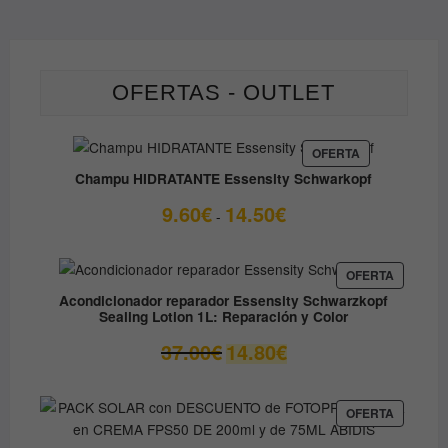
OFERTAS - OUTLET
PRODUCTO
OFERTA
EN
Champu HIDRATANTE Essensity Schwarkopf
OFERTA
Rango
9.60
€
14.50
€
-
de
precios:
desde
PRODUC
OFERTA
EN
9.60€
Acondicionador reparador Essensity Schwarzkopf
OFERTA
Sealing Lotion 1L: Reparación y Color
hasta
14.50€
El
El
37.00
€
14.80
€
precio
precio
original
actual
era:
es:
PRODUC
OFERTA
EN
37.00€.
14.80€.