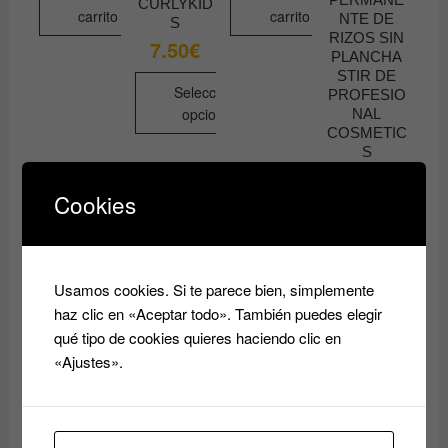
CURLYKID
carrito
carrito
NTE DE
S
RIZOS SIN
7.50
€
PLANCHA
STIR DE
Seleccionar
PROFESIO
opciones
NAL
COSMETIC
Este
S
producto
5.90
€
tiene
Cookies
múltiples
Leer
variantes.
más
Las
opciones
Usamos cookies. Si te parece bien, simplemente
se
haz clic en «Aceptar todo». También puedes elegir
pueden
qué tipo de cookies quieres haciendo clic en
elegir
«Ajustes».
en
la
página
MASCARIL