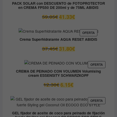
OFERTA
PACK SOLAR con DESCUENTO de FOTOPROTECTOR
en CREMA FPS50 DE 200ml y de 75ML ABIDIS
El
El
59.05
€
41.33
€
precio
precio
original
actual
era:
es:
PRODUCTO
OFERTA
EN
59.05€.
41.33€.
Crema Superhidratante AQUA RESET ABIDIS
OFERTA
El
El
37.45
€
31.80
€
precio
precio
original
actual
era:
es:
PRODUC
OFERTA
EN
37.45€.
31.80€.
CREMA DE PEINADO CON VOLUMEN Volumising
OFERTA
cream ESSENSITY SCHWARZKOPF
El
El
12.30
€
6.15
€
precio
precio
original
actual
era:
es:
PRODUC
OFERTA
EN
12.30€.
6.15€.
OFERTA
GEL fijador de aceite de coco para peinado de fijación
fuerte Styling gel Coconut Oil ECOCO ECO STYLE