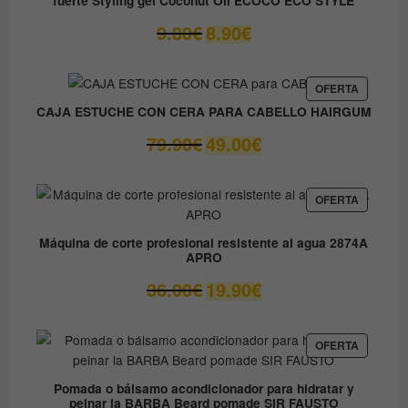
El
El
9.80
€
8.90
€
precio
precio
original
actual
era:
es:
PRODUC
OFERTA
EN
9.80€.
8.90€.
CAJA ESTUCHE CON CERA PARA CABELLO HAIRGUM
OFERTA
El
El
79.90
€
49.00
€
precio
precio
original
actual
era:
es:
PRODUC
OFERTA
EN
79.90€.
49.00€.
OFERTA
Máquina de corte profesional resistente al agua 2874A
APRO
El
El
36.00
€
19.90
€
precio
precio
original
actual
era:
es:
PRODUC
OFERTA
EN
36.00€.
19.90€.
OFERTA
Pomada o bálsamo acondicionador para hidratar y
peinar la BARBA Beard pomade SIR FAUSTO