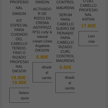
O DEL
CABELLO
ACTIVADO
PROFESIO
R DE
NAL
SERUM
RIZOS EN
KATIVA
PARA
KIT
CREMA
CABELLO
17.90
€
ESPECIAL
ANTIFRIZZ
SUERO DE
PARA
Nº11 curly &
PEINADO
CUIDADO
Leer
natural
PARA
DEL
más
cream Linea
CABELLO
CABELLO
Argabeta
RIZADO
TEÑIDO,
DIKSON
CURL
FINO O
8.90
€
CONTROL
RIZADO
MAURENS
PROFESIO
9.50
€
NAL
Añadir
DIKSON
al
18.90
€
Añadir
carrito
-
19.90
€
Rango
al
de
carrito
precios:
desde
Seleccionar
18.90€
opciones
hasta
19.90€
Este