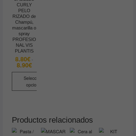
CURLY
PELO
RIZADO de
Champú,
mascarilla o
spray
PROFESIO
NAL VIS
PLANTIS
8.80
€
-
8.90
€
Rango
de
precios:
desde
Seleccionar
8.80€
opciones
hasta
8.90€
Este
producto
tiene
múltiples
Productos relacionados
variantes.
Las