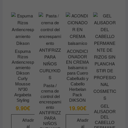
producto
tiene
múltiples
variantes.
Las
opciones
se
pueden
Espuma
ACONDICI
Rizos
ONADOR
elegir
Antiencresp
EN CREMA
en
amiento
balsamico
la
Dikson
para Cuero
página
Curly
Cabelludo y
Mousse
Cabello
de
Pasta /
Nº30
Herbelan
crema de
producto
Argabeta
Pack
control del
Styling
DIKSON
encrespami
9.90
€
19.90
€
GEL
ento
ALISADOR
ANTIFRIZZ
DEL
PARA
Añadir
Añadir
CABELLO
NIÑOS
al
al
PERMANE