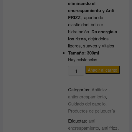
eliminando el
encrespamiento y Anti
FRIZZ,
aportando
elasticidad, brillo e
hidratación.
Da energía a
los rizos,
dejándolos
ligeros, suaves y vitales
Tamaño: 300ml
Hay existencias
CHAMPU
Añadir al carrito
para
control
Categorías:
Antifrizz -
de
antiencrespamiento
,
RIZOS
Cuidado del cabello
,
super
Productos de peluquería
curl
Diksoprime
Etiquetas:
anti
DIKSON
encrespamiento
,
anti frizz
,