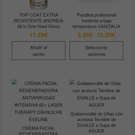
TOP COAT EXTRA
Parafina profesional
RESISTENTE ANDREIA
fundente a baja
All in One Hard Gloss
temperatura XANITALIA
11.50
€
5.90
€
15.50
€
Rango
-
de
precios:
Este
desde
Añadir al
Seleccionar
produ
5.90€
carrito
opciones
hasta
tiene
15.50€
múltip
varian
Las
opcio
se
pued
elegir
Quitaesmalte de Uñas con
en
acetona Techline de
la
EGALLE o Supa de
CREMA FACIAL
págin
ASUER
REGENERADORA