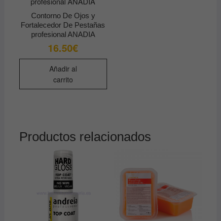
en
Contorno De Ojos y
la
Fortalecedor De Pestañas
págin
profesional ANADIA
de
16.50
€
produ
Añadir al
carrito
Productos relacionados