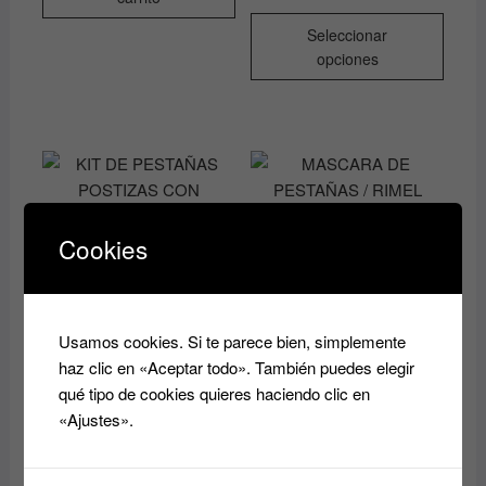
Este
Seleccionar
produ
opciones
tiene
múltip
varian
Las
opcio
se
pued
Cookies
elegir
MASCARA DE
en
PESTAÑAS / RIMEL
KIT DE PESTAÑAS
la
ULTRA VOLUMEN LOOK
POSTIZAS CON
págin
MAGNÉTICO EVELINE
Usamos cookies. Si te parece bien, simplemente
ADHESIVO Y
de
7.40
€
APLICADOR Deluxe Pack
haz clic en «Aceptar todo». También puedes elegir
produ
Lash con DUO ANDREA
qué tipo de cookies quieres haciendo clic en
14.80
€
Añadir al
«Ajustes».
carrito
Añadir al
carrito