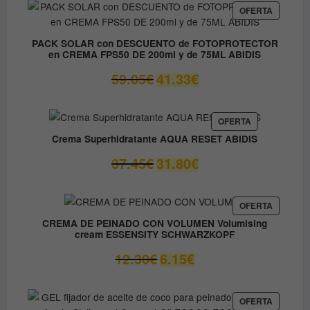
era:
es:
PRODUC
OFERTA
EN
37.00€.
14.80€.
OFERTA
PACK SOLAR con DESCUENTO de FOTOPROTECTOR
en CREMA FPS50 DE 200ml y de 75ML ABIDIS
El
El
59.05
€
41.33
€
precio
precio
original
actual
era:
es:
PRODUCTO
OFERTA
EN
59.05€.
41.33€.
Crema Superhidratante AQUA RESET ABIDIS
OFERTA
El
El
37.45
€
31.80
€
precio
precio
original
actual
era:
es:
PRODUC
OFERTA
EN
37.45€.
31.80€.
CREMA DE PEINADO CON VOLUMEN Volumising
OFERTA
cream ESSENSITY SCHWARZKOPF
El
El
12.30
€
6.15
€
precio
precio
original
actual
era:
es:
PRODUC
OFERTA