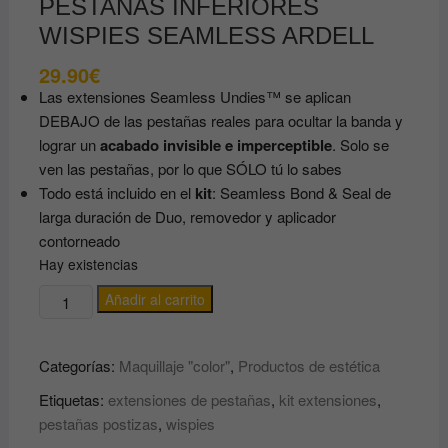
PESTAÑAS INFERIORES
WISPIES SEAMLESS ARDELL
29.90
€
Las extensiones Seamless Undies™ se aplican
DEBAJO de las pestañas reales para ocultar la banda y
lograr un
acabado invisible e imperceptible
. Solo se
ven las pestañas, por lo que SÓLO tú lo sabes
Todo está incluido en el
kit
: Seamless Bond & Seal de
larga duración de Duo, removedor y aplicador
contorneado
Hay existencias
KIT
Añadir al carrito
EXTENSIONES
DE
Categorías:
Maquillaje "color"
,
Productos de estética
PESTAÑAS
INFERIORES
Etiquetas:
extensiones de pestañas
,
kit extensiones
,
WISPIES
pestañas postizas
,
wispies
SEAMLESS