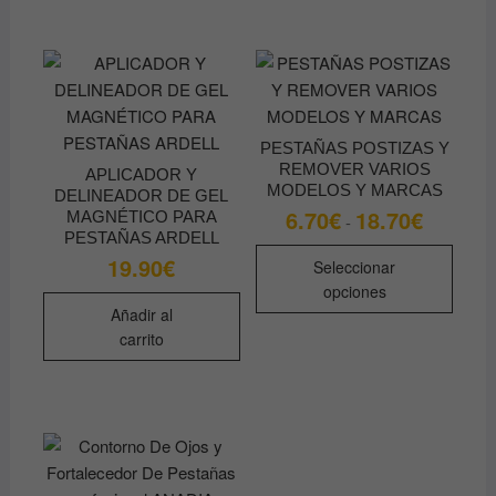
PESTAÑAS POSTIZAS Y
REMOVER VARIOS
APLICADOR Y
MODELOS Y MARCAS
DELINEADOR DE GEL
6.70
€
18.70
€
Rango
MAGNÉTICO PARA
-
de
PESTAÑAS ARDELL
precios:
Este
19.90
€
desde
Seleccionar
produ
6.70€
opciones
hasta
tiene
Añadir al
18.70€
múltip
carrito
varian
Las
opcio
se
pued
elegir