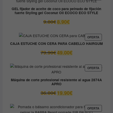
EN
12.30€.
6.15€.
OFERTA
GEL fijador de aceite de coco para peinado de fijación
fuerte Styling gel Coconut Oil ECOCO ECO STYLE
El
El
9.80
€
8.90
€
precio
precio
original
actual
era:
es:
PRODUC
OFERTA
EN
9.80€.
8.90€.
CAJA ESTUCHE CON CERA PARA CABELLO HAIRGUM
OFERTA
El
El
79.90
€
49.00
€
precio
precio
original
actual
era:
es:
PRODUC
OFERTA
EN
79.90€.
49.00€.
OFERTA
Máquina de corte profesional resistente al agua 2874A
APRO
El
El
36.00
€
19.90
€
precio
precio
original
actual
era:
es:
PRODUC
OFERTA
EN