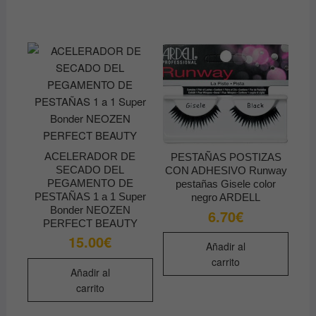
múltip
varian
Las
opcio
se
pued
elegir
en
la
ACELERADOR DE
PESTAÑAS POSTIZAS
págin
SECADO DEL
CON ADHESIVO Runway
de
PEGAMENTO DE
pestañas Gisele color
produ
PESTAÑAS 1 a 1 Super
negro ARDELL
Bonder NEOZEN
6.70
€
PERFECT BEAUTY
15.00
€
Añadir al
carrito
Añadir al
carrito