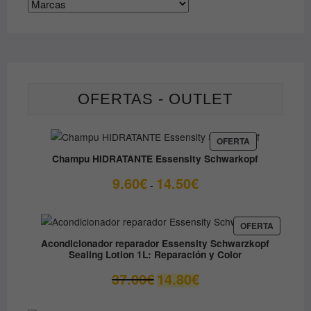
OFERTAS - OUTLET
PRODUCTO
OFERTA
EN
Champu HIDRATANTE Essensity Schwarkopf
OFERTA
Rango
9.60
€
14.50
€
-
de
precios:
desde
PRODUC
OFERTA
EN
9.60€
Acondicionador reparador Essensity Schwarzkopf
OFERTA
Sealing Lotion 1L: Reparación y Color
hasta
14.50€
El
El
37.00
€
14.80
€
precio
precio
original
actual