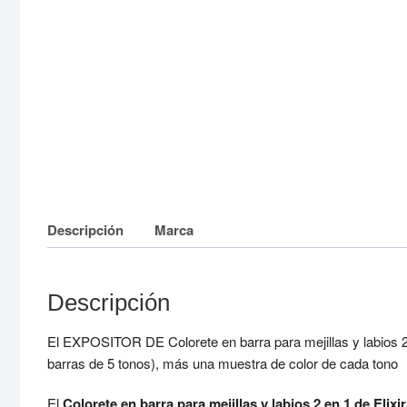
Descripción
Marca
Descripción
El EXPOSITOR DE Colorete en barra para mejillas y labios 
barras de 5 tonos), más una muestra de color de cada tono
El
Colorete en barra para mejillas y labios 2 en 1 de Elixi