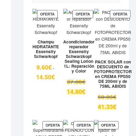
PRODUCTO
PRODUCTO
PRO
OFERTA
OFERTA
OFERTA
EN
EN
EN
OFERTA
OFERTA
OFE
Champu
Acondicionador
HIDRATANTE
reparador
Essensity
Essensity
Schwarkopf
Schwarzkopf
Sealing Lotion
PACK SOLAR con
9.60
€
1L: Reparación
DESCUENTO de
-
y Color
FOTOPROTECTOR
Rango
14.50
€
en CREMA FPS50
El
37.00
€
DE 200ml y de
de
75ML ABIDIS
precio
precios:
El
14.80
€
original
desde
El
59.05
€
precio
era:
9.60€
precio
actual
El
41.33
€
37.00€.
hasta
original
es:
precio
14.50€
era:
14.80€.
actual
59.05€.
es:
PRODUCTO
PRODUCTO
PRODUCT
OFERTA
OFERTA
OFERTA
EN
EN
EN
41.33€.