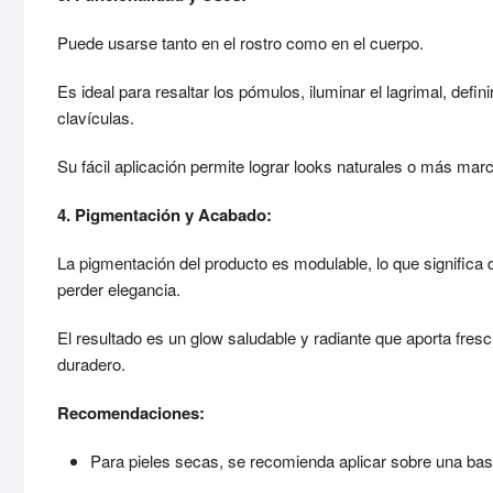
Puede usarse tanto en el rostro como en el cuerpo.
Es ideal para resaltar los pómulos, iluminar el lagrimal, defi
clavículas.
Su fácil aplicación permite lograr looks naturales o más mar
Necesarias
4. Pigmentación y Acabado:
Estas
cookies no
La pigmentación del producto es modulable, lo que significa
son
perder elegancia.
opcionales.
Son
El resultado es un glow saludable y radiante que aporta fresc
necesarias
duradero.
para que
funcione la
web.
Recomendaciones:
Para pieles secas, se recomienda aplicar sobre una base 
Estadísticas