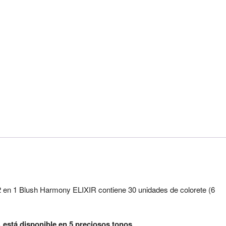
2 en 1 Blush Harmony ELIXIR contiene 30 unidades de colorete (6
r, está disponible en 5 preciosos tonos