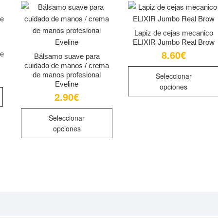
Lapiz de cejas mecanico
ELIXIR Jumbo Real Brow
8.60
€
me
Bálsamo suave para
cuidado de manos / crema
de manos profesional
Seleccionar
Eveline
opciones
2.90
€
Este
Seleccionar
producto
opciones
tiene
múltiples
variantes.
Las
opciones
se
pueden
elegir