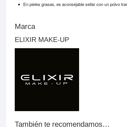
En pieles grasas, es aconsejable sellar con un polvo tra
Para que
podamos
mejorar la
funcionalidad
Marca
y estructura
de la web,
ELIXIR MAKE-UP
en base a
cómo se usa
la web.
Experiencia
Para que
nuestra web
funcione lo
mejor posible
durante tu
visita. Si
rechaza estas
cookies,
También te recomendamos…
algunas