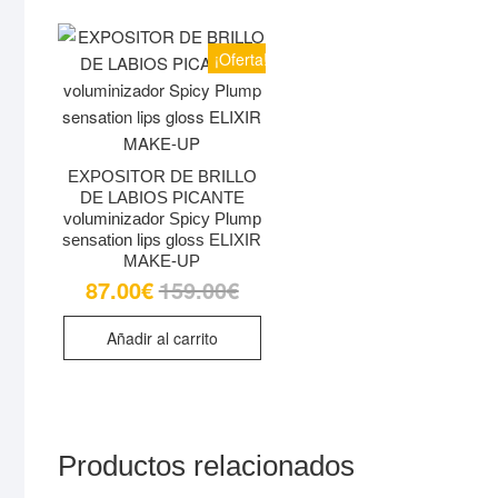
funcionalidades
desaparecerán
¡Oferta!
de la web.
Marketing
Al compartir tus
EXPOSITOR DE BRILLO
intereses y
DE LABIOS PICANTE
comportamiento
voluminizador Spicy Plump
mientras visitas
sensation lips gloss ELIXIR
nuestro sitio,
MAKE-UP
aumentas la
87.00
€
159.00
€
El
El
precio
precio
posibilidad de
original
actual
ver contenido y
era:
es:
Añadir al carrito
159.00€.
87.00€.
ofertas
personalizados.
Productos relacionados