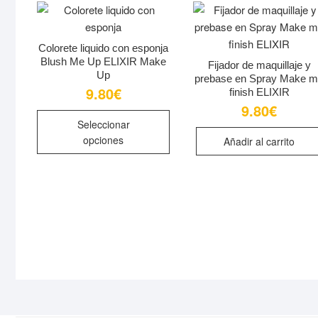
Colorete liquido con esponja
Blush Me Up ELIXIR Make
Fijador de maquillaje y
Up
prebase en Spray Make 
9.80
€
finish ELIXIR
9.80
€
Este
Seleccionar
producto
opciones
Añadir al carrito
tiene
múltiples
variantes.
Las
opciones
se
pueden
elegir
en
la