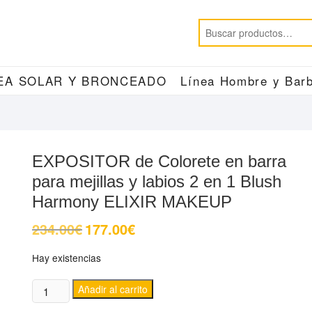
EA SOLAR Y BRONCEADO
Línea Hombre y Barb
EXPOSITOR de Colorete en barra
para mejillas y labios 2 en 1 Blush
Harmony ELIXIR MAKEUP
234.00
€
177.00
€
El
El
precio
precio
original
actual
Hay existencias
era:
es:
234.00€.
177.00€.
EXPOSITOR
Añadir al carrito
de