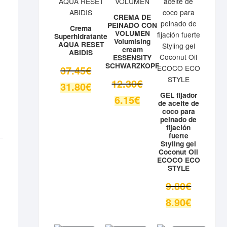
OFERTA
OFERTA
OFERTA
CREMA DE
PEINADO CON
Crema
VOLUMEN
Superhidratante
Volumising
AQUA RESET
cream
ABIDIS
ESSENSITY
SCHWARZKOPF
El
37.45
€
precio
El
12.30
€
El
31.80
€
original
precio
precio
GEL fijador
El
6.15
€
era:
original
de aceite de
actual
precio
coco para
37.45€.
era:
es:
actual
peinado de
12.30€.
fijación
31.80€.
es:
fuerte
6.15€.
Styling gel
Coconut Oil
ECOCO ECO
STYLE
El
9.80
€
precio
El
8.90
€
original
precio
era:
actual