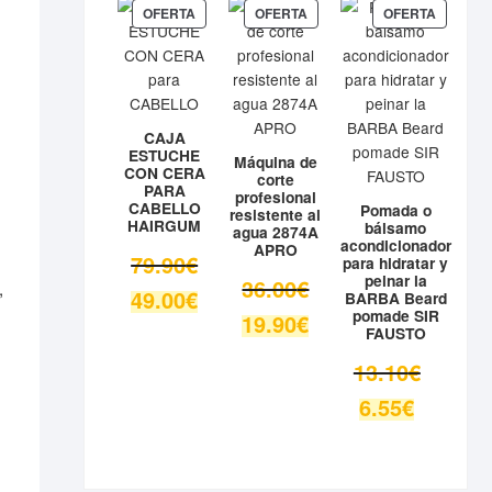
9.80€.
es:
PRODUCTO
PRODUCTO
PRODUC
OFERTA
OFERTA
OFERTA
EN
EN
EN
8.90€.
OFERTA
OFERTA
OFERTA
CAJA
ESTUCHE
Máquina de
CON CERA
corte
PARA
profesional
CABELLO
Pomada o
resistente al
HAIRGUM
bálsamo
agua 2874A
acondicionador
APRO
El
79.90
€
para hidratar y
peinar la
precio
El
36.00
€
,
El
49.00
€
BARBA Beard
original
precio
pomade SIR
precio
El
19.90
€
era:
original
FAUSTO
actual
precio
79.90€.
era:
es:
actual
El
13.10
€
36.00€.
49.00€.
es:
precio
El
6.55
€
19.90€.
original
precio
era:
actual
13.10€.
es: