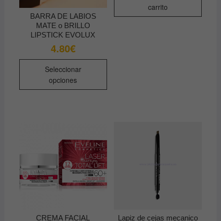
carrito
BARRA DE LABIOS
MATE o BRILLO
LIPSTICK EVOLUX
4.80
€
Este
Seleccionar
producto
opciones
tiene
múltiples
variantes.
Las
opciones
se
pueden
elegir
en
la
página
de
CREMA FACIAL
Lapiz de cejas mecanico