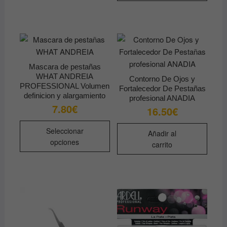
Mascara de pestañas
WHAT ANDREIA
Contorno De Ojos y
PROFESSIONAL Volumen
Fortalecedor De Pestañas
definicion y alargamiento
profesional ANADIA
7.80
€
16.50
€
Este
Seleccionar
Añadir al
producto
opciones
carrito
tiene
múltiples
variantes.
Las
opciones
se
pueden