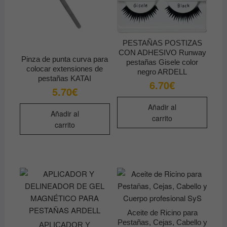
elegir
en
la
página
PESTAÑAS POSTIZAS
CON ADHESIVO Runway
de
Pinza de punta curva para
pestañas Gisele color
producto
colocar extensiones de
negro ARDELL
pestañas KATAI
6.70
€
5.70
€
Añadir al
Añadir al
carrito
carrito
Aceite de Ricino para
Pestañas, Cejas, Cabello y
APLICADOR Y