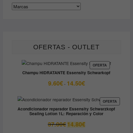
OFERTAS - OUTLET
PRODUCTO
OFERTA
EN
Champu HIDRATANTE Essensity Schwarkopf
OFERTA
Rango
9.60
€
14.50
€
-
de
precios:
desde
PRODUC
OFERTA
EN
9.60€
Acondicionador reparador Essensity Schwarzkopf
OFERTA
Sealing Lotion 1L: Reparación y Color
hasta
14.50€
El
El
37.00
€
14.80
€
precio
precio