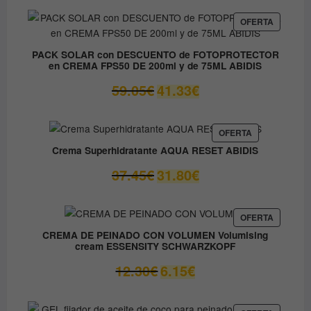
original
actual
era:
es:
PRODUC
OFERTA
EN
37.00€.
14.80€.
OFERTA
PACK SOLAR con DESCUENTO de FOTOPROTECTOR
en CREMA FPS50 DE 200ml y de 75ML ABIDIS
El
El
59.05
€
41.33
€
precio
precio
original
actual
era:
es:
PRODUCTO
OFERTA
EN
59.05€.
41.33€.
Crema Superhidratante AQUA RESET ABIDIS
OFERTA
El
El
37.45
€
31.80
€
precio
precio
original
actual
era:
es:
PRODUC
OFERTA
EN
37.45€.
31.80€.
CREMA DE PEINADO CON VOLUMEN Volumising
OFERTA
cream ESSENSITY SCHWARZKOPF
El
El
12.30
€
6.15
€
precio
precio
original
actual