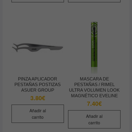
12.50€
múltip
varian
Las
opcio
se
pued
elegir
en
la
págin
de
PINZA APLICADOR
MASCARA DE
produ
PESTAÑAS POSTIZAS
PESTAÑAS / RIMEL
ASUER GROUP
ULTRA VOLUMEN LOOK
MAGNÉTICO EVELINE
3.80
€
7.40
€
Añadir al
Añadir al
carrito
carrito