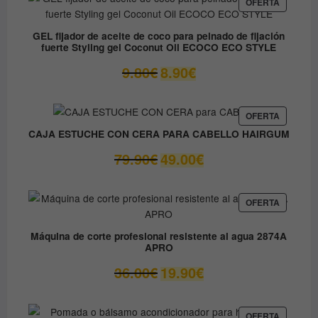
era:
es:
PRODUC
OFERTA
EN
12.30€.
6.15€.
OFERTA
GEL fijador de aceite de coco para peinado de fijación
fuerte Styling gel Coconut Oil ECOCO ECO STYLE
El
El
9.80
€
8.90
€
precio
precio
original
actual
era:
es:
PRODUC
OFERTA
EN
9.80€.
8.90€.
CAJA ESTUCHE CON CERA PARA CABELLO HAIRGUM
OFERTA
El
El
79.90
€
49.00
€
precio
precio
original
actual
era:
es:
PRODUC
OFERTA
EN
79.90€.
49.00€.
OFERTA
Máquina de corte profesional resistente al agua 2874A
APRO
El
El
36.00
€
19.90
€
precio
precio
original
actual
era:
es:
PRODUC
OFERTA