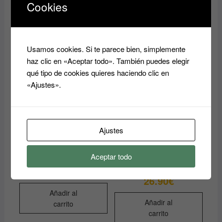
carrito
Cookies
Usamos cookies. Si te parece bien, simplemente
haz clic en «Aceptar todo». También puedes elegir
qué tipo de cookies quieres haciendo clic en
«Ajustes».
Ajustes
Proteína LIMPIADOR DE
FORTALECEDOR DE
PESTAÑAS con Te Verde
PESTAÑAS Y CEJAS
Aceptar todo
NAVINA
INFINITY LIPOSOMAS
EN SPRAY KAPALUA
12.00
€
26.90
€
Añadir al
Añadir al
carrito
carrito