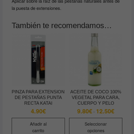
Aplicar sobre la raíz de las pestañas naturales antes de
la puesta de extensiones.
También te recomendamos…
PINZA PARA EXTENSION
ACEITE DE COCO 100%
DE PESTAÑAS PUNTA
VEGETAL PARA CARA,
RECTA KATAI
CUERPO Y PELO
4.90
€
9.80
€
12.50
€
Rango
-
de
precios:
Este
desde
Añadir al
Seleccionar
produ
9.80€
carrito
opciones
hasta
tiene