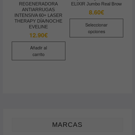
producto
REGENERADORA
ELIXIR Jumbo Real Brow
ANTIARRUGAS
8.60
€
INTENSIVA 60+ LASER
Este
THERAPY DÍA/NOCHE
Seleccionar
EVELINE
produ
opciones
12.90
€
tiene
múltip
Añadir al
varian
carrito
Las
opcio
se
pued
elegir
en
la
págin
de
produ
MARCAS