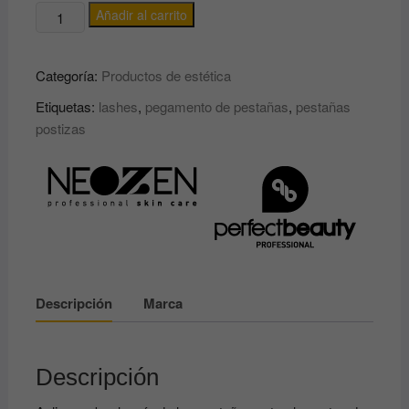
ACELERADOR
Añadir al carrito
DE
SECADO
Categoría:
Productos de estética
DEL
PEGAMENTO
Etiquetas:
lashes
,
pegamento de pestañas
,
pestañas
DE
postizas
PESTAÑAS
1
a
1
Super
Bonder
NEOZEN
PERFECT
Descripción
Marca
BEAUTY
cantidad
Descripción