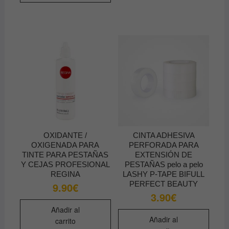
varian
Las
opcio
se
pued
elegir
en
la
págin
de
produ
OXIDANTE /
CINTA ADHESIVA
OXIGENADA PARA
PERFORADA PARA
TINTE PARA PESTAÑAS
EXTENSIÓN DE
Y CEJAS PROFESIONAL
PESTAÑAS pelo a pelo
REGINA
LASHY P-TAPE BIFULL
PERFECT BEAUTY
9.90
€
3.90
€
Añadir al
Añadir al
carrito