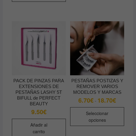
múltiples
variantes.
Las
opciones
se
pueden
elegir
en
la
página
de
PACK DE PINZAS PARA
PESTAÑAS POSTIZAS Y
producto
EXTENSIONES DE
REMOVER VARIOS
PESTAÑAS LASHY 5T
MODELOS Y MARCAS
BIFULL de PERFECT
6.70
€
18.70
€
Rango
-
de
BEAUTY
precios:
Este
9.50
€
desde
Seleccionar
produ
6.70€
opciones
hasta
tiene
Añadir al
18.70€
múltip
carrito