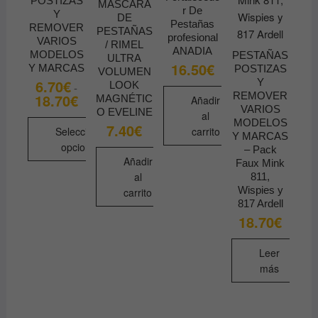
POSTIZAS
MASCARA
r De
Y
DE
Pestañas
REMOVER
PESTAÑAS
profesional
VARIOS
/ RIMEL
ANADIA
MODELOS
PESTAÑAS
ULTRA
16.50
€
Y MARCAS
POSTIZAS
VOLUMEN
Y
6.70
€
LOOK
-
REMOVER
18.70
€
Rango
MAGNÉTIC
Añadir
de
VARIOS
O EVELINE
al
precios:
MODELOS
7.40
€
desde
Seleccionar
carrito
Y MARCAS
6.70€
opciones
– Pack
hasta
Añadir
18.70€
Faux Mink
Este
al
811,
producto
Wispies y
carrito
tiene
817 Ardell
18.70
€
múltiples
variantes.
Leer
Las
más
opciones
se
pueden