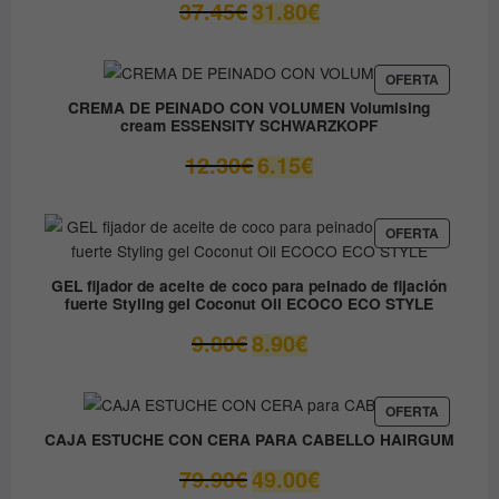
El
El
37.45
€
31.80
€
precio
precio
original
actual
era:
es:
PRODUC
OFERTA
EN
37.45€.
31.80€.
CREMA DE PEINADO CON VOLUMEN Volumising
OFERTA
cream ESSENSITY SCHWARZKOPF
El
El
12.30
€
6.15
€
precio
precio
original
actual
era:
es:
PRODUC
OFERTA
EN
12.30€.
6.15€.
OFERTA
GEL fijador de aceite de coco para peinado de fijación
fuerte Styling gel Coconut Oil ECOCO ECO STYLE
El
El
9.80
€
8.90
€
precio
precio
original
actual
era:
es:
PRODUC
OFERTA
EN
9.80€.
8.90€.
CAJA ESTUCHE CON CERA PARA CABELLO HAIRGUM
OFERTA
El
El
79.90
€
49.00
€
precio
precio