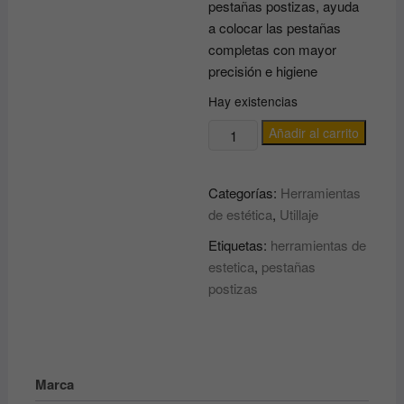
pestañas postizas, ayuda
a colocar las pestañas
completas con mayor
precisión e higiene
Hay existencias
PINZA
Añadir al carrito
APLICADOR
PESTAÑAS
Categorías:
Herramientas
POSTIZAS
de estética
,
Utillaje
ASUER
GROUP
Etiquetas:
herramientas de
cantidad
estetica
,
pestañas
postizas
Marca