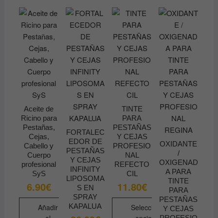
elegir
en
la
página
de
producto
Aceite de
TINTE
Ricino para
PARA
Pestañas,
PESTAÑAS
FORTALEC
Cejas,
Y CEJAS
EDOR DE
OXIDANTE
Cabello y
PROFESIO
PESTAÑAS
/
Cuerpo
NAL
Y CEJAS
OXIGENAD
profesional
REFECTO
INFINITY
A PARA
SyS
CIL
LIPOSOMA
TINTE
6.90
€
11.80
€
S EN
PARA
SPRAY
PESTAÑAS
KAPALUA
Añadir
Seleccionar
Y CEJAS
PROFESIO