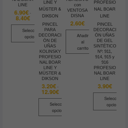
LINE
con
VENTOSA
6.90
€
-
DISNA
8.40
€
Rango
de
2.60
€
PINCEL
PINCEL
precios:
desde
PARA
DECORACI
Seleccionar
6.90€
DECORACI
Añadir
ÓN UÑAS
opciones
hasta
ÓN DE
DE GEL
al
8.40€
Este
UÑAS
SINTÉTICO
carrito
KOLINSKY
Nº: 911,
producto
PROFESIO
914, 915 y
tiene
NAL BOAR
916
múltiples
LINE Y
PROFESIO
variantes.
MÜSTER &
NAL BOAR
DIKSON
LINE
Las
3.20
€
3.90
€
opciones
-
12.90
€
Rango
se
de
Seleccionar
precios:
pueden
desde
Seleccionar
opciones
elegir
3.20€
opciones
hasta
Este
en
12.90€
Este
producto
la
producto
tiene
página