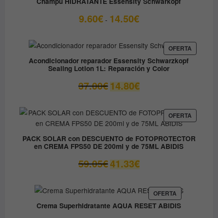
Champu HIDRATANTE Essensity Schwarkopf
OFERTA
Rango
9.60
€
14.50
€
-
de
precios:
desde
PRODUC
OFERTA
EN
9.60€
Acondicionador reparador Essensity Schwarzkopf
OFERTA
Sealing Lotion 1L: Reparación y Color
hasta
14.50€
El
El
37.00
€
14.80
€
precio
precio
original
actual
era:
es:
PRODUC
OFERTA
EN
37.00€.
14.80€.
OFERTA
PACK SOLAR con DESCUENTO de FOTOPROTECTOR
en CREMA FPS50 DE 200ml y de 75ML ABIDIS
El
El
59.05
€
41.33
€
precio
precio
original
actual
era:
es:
PRODUCTO
OFERTA
EN
59.05€.
41.33€.
Crema Superhidratante AQUA RESET ABIDIS
OFERTA