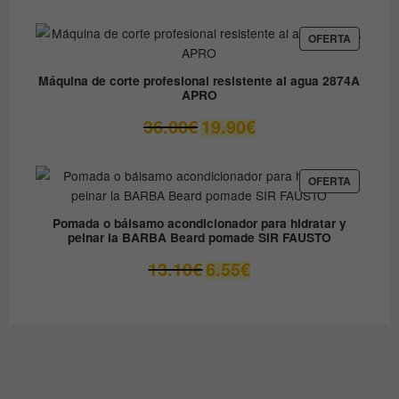
original
actual
era:
es:
PRODUC
OFERTA
EN
79.90€.
49.00€.
OFERTA
Máquina de corte profesional resistente al agua 2874A
APRO
El
El
36.00
€
19.90
€
precio
precio
original
actual
era:
es:
PRODUC
OFERTA
EN
36.00€.
19.90€.
OFERTA
Pomada o bálsamo acondicionador para hidratar y
peinar la BARBA Beard pomade SIR FAUSTO
El
El
13.10
€
6.55
€
precio
precio
original
actual
era:
es:
13.10€.
6.55€.