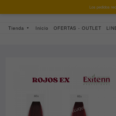
Saltar
Los pedidos reci
al
contenido
Tienda
Inicio
OFERTAS - OUTLET
LIN