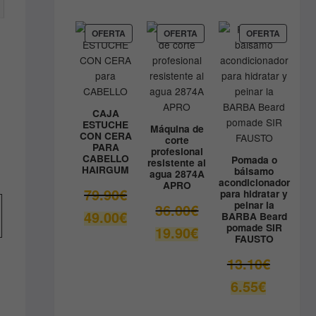
precio
era:
actual
9.80€.
es:
PRODUCTO
PRODUCTO
PRODUC
OFERTA
OFERTA
OFERTA
EN
EN
EN
8.90€.
OFERTA
OFERTA
OFERTA
CAJA
ESTUCHE
Máquina de
CON CERA
corte
PARA
profesional
CABELLO
Pomada o
resistente al
HAIRGUM
bálsamo
agua 2874A
acondicionador
APRO
El
79.90
€
para hidratar y
Este
peinar la
precio
El
36.00
€
El
49.00
€
producto
BARBA Beard
original
precio
pomade SIR
precio
El
19.90
€
tiene
era:
original
FAUSTO
actual
precio
múltiples
79.90€.
era:
es:
actual
El
13.10
€
variantes.
36.00€.
49.00€.
es:
precio
Las
El
6.55
€
19.90€.
original
precio
opciones
era:
actual