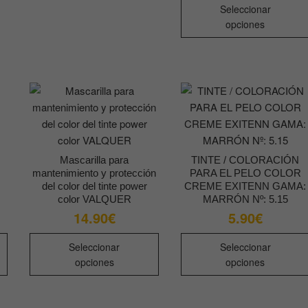
Las
Las
Seleccionar
opciones
opciones
opciones
se
se
pueden
pueden
elegir
elegir
en
en
la
la
página
página
de
de
producto
producto
Mascarilla para
TINTE / COLORACIÓN
mantenimiento y protección
PARA EL PELO COLOR
del color del tinte power
CREME EXITENN GAMA:
color VALQUER
MARRÓN Nº: 5.15
14.90
€
5.90
€
go
ios:
Este
Este
de
Seleccionar
Seleccionar
producto
producto
0€
opciones
opciones
ta
tiene
tiene
0€
múltiples
múltiples
variantes.
variantes.