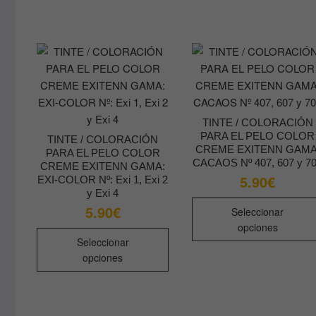
múltiples
variantes.
Las
opciones
se
pueden
elegir
TINTE / COLORACIÓN
en
PARA EL PELO COLOR
TINTE / COLORACIÓN
la
CREME EXITENN GAMA
PARA EL PELO COLOR
página
CACAOS Nº 407, 607 y 7
CREME EXITENN GAMA:
de
5.90
€
EXI-COLOR Nº: Exi 1, Exi 2
producto
y Exi 4
5.90
€
Seleccionar
opciones
Este
Seleccionar
producto
opciones
tiene
múltiples
variantes.