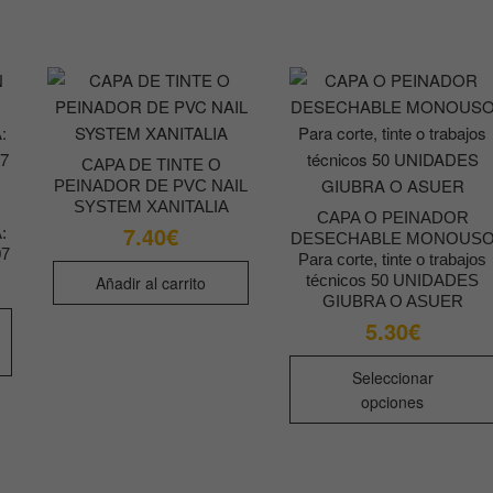
Las
Las
opciones
opciones
se
se
pueden
pueden
elegir
elegir
en
en
CAPA DE TINTE O
la
la
PEINADOR DE PVC NAIL
página
página
SYSTEM XANITALIA
CAPA O PEINADOR
de
de
7.40
€
:
DESECHABLE MONOUS
producto
producto
07
Para corte, tinte o trabajos
técnicos 50 UNIDADES
Añadir al carrito
GIUBRA O ASUER
Este
5.30
€
producto
tiene
Seleccionar
múltiples
opciones
variantes.
Las
opciones