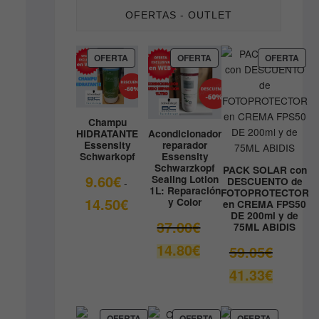
OFERTAS - OUTLET
PRODUCTO
PRODUCTO
PRO
OFERTA
OFERTA
OFERTA
EN
EN
EN
OFERTA
OFERTA
OFE
Champu
HIDRATANTE
Acondicionador
Essensity
reparador
Schwarkopf
Essensity
Schwarzkopf
PACK SOLAR con
9.60
€
Sealing Lotion
DESCUENTO de
-
1L: Reparación
FOTOPROTECTOR
Rango
14.50
€
y Color
en CREMA FPS50
DE 200ml y de
de
El
37.00
€
75ML ABIDIS
precios:
precio
El
14.80
€
desde
El
59.05
€
original
precio
9.60€
precio
era:
El
41.33
€
actual
hasta
original
37.00€.
precio
es:
14.50€
era:
actual
14.80€.
59.05€.
es:
PRODUCTO
PRODUCTO
PRODUCT
OFERTA
OFERTA
OFERTA