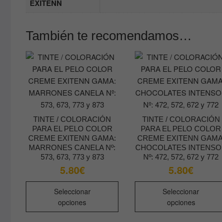
EXITENN
También te recomendamos…
TINTE / COLORACIÓN
TINTE / COLORACIÓN
PARA EL PELO COLOR
PARA EL PELO COLOR
CREME EXITENN GAMA:
CREME EXITENN GAMA
MARRONES CANELA Nº:
CHOCOLATES INTENSO
573, 673, 773 y 873
Nº: 472, 572, 672 y 772
5.80
€
5.80
€
Este
Seleccionar
Seleccionar
producto
opciones
opciones
tiene
múltiples