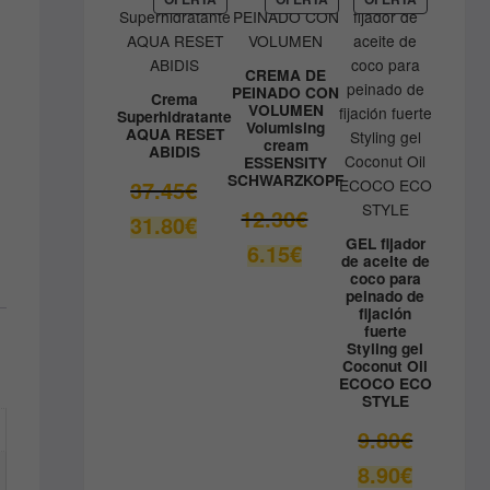
EN
EN
EN
41.33€.
OFERTA
OFERTA
OFERTA
CREMA DE
PEINADO CON
Crema
VOLUMEN
Superhidratante
Volumising
AQUA RESET
cream
ABIDIS
ESSENSITY
SCHWARZKOPF
El
37.45
€
precio
El
12.30
€
El
31.80
€
original
precio
precio
GEL fijador
El
6.15
€
era:
original
de aceite de
actual
precio
coco para
37.45€.
era:
es:
actual
peinado de
12.30€.
fijación
31.80€.
es:
fuerte
6.15€.
Styling gel
Coconut Oil
ECOCO ECO
STYLE
El
9.80
€
precio
El
8.90
€
original