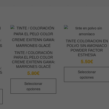
TINTE COLORACION EN
POLVO SIN AMONIACO
POWDER FACTOR
TINTE / COLORACIÓN
ESTHESIA
PARA EL PELO COLOR
5.50
€
CREME EXITENN GAMA:
MARRONES GLACÉ
:
Seleccionar
5.80
€
S
opciones
Este
Seleccionar
producto
opciones
Este
tiene
producto
múltiples
tiene
variantes.
múltiples