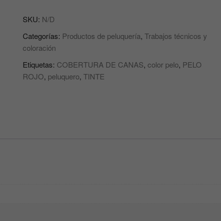
COLORACIÓN
SKU:
N/D
PARA
EL
Categorías:
Productos de peluquería
,
Trabajos técnicos y
PELO
coloración
COLOR
Etiquetas:
COBERTURA DE CANAS
,
color pelo
,
PELO
CREME
ROJO
,
peluquero
,
TINTE
EXITENN
GAMA:
ROJOS
EX
Nº:
6EX,
7EX,
8EX
y
9EX
cantidad