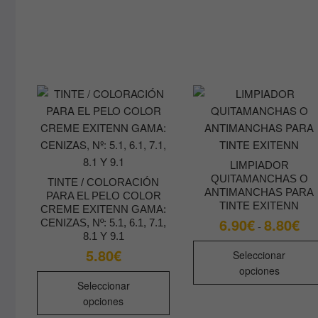
Las
opciones
se
pueden
elegir
en
la
página
de
producto
LIMPIADOR
QUITAMANCHAS O
TINTE / COLORACIÓN
ANTIMANCHAS PARA
PARA EL PELO COLOR
TINTE EXITENN
CREME EXITENN GAMA:
6.90
€
8.80
€
Ran
CENIZAS, Nº: 5.1, 6.1, 7.1,
-
de
8.1 Y 9.1
prec
5.80
€
des
Seleccionar
6.9
opciones
Este
has
Seleccionar
8.8
producto
opciones
tiene