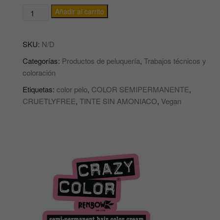
TINTE
Añadir al carrito
DE
PELO
SKU:
N/D
/
COLORACIÓN
Categorías:
Productos de peluquería
,
Trabajos técnicos y
SEMIPERMANTENTE
coloración
CRAZY
Etiquetas:
color pelo
,
COLOR SEMIPERMANENTE
,
COLOR
CRUETLYFREE
,
TINTE SIN AMONIACO
,
Vegan
cantidad