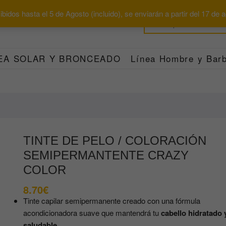
bidos hasta el 5 de Agosto (incluido), se enviarán a partir del 17 de
EA SOLAR Y BRONCEADO
Línea Hombre y Barb
TINTE DE PELO / COLORACIÓN
SEMIPERMANTENTE CRAZY
COLOR
8.70
€
Tinte capilar semipermanente creado con una fórmula
acondicionadora suave que mantendrá tu
cabello hidratado 
saludable