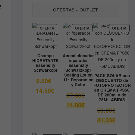
E
OFERTAS - OUTLET
PRODUCTO
PRODUCTO
PRO
OFERTA
OFERTA
OFERTA
EN
EN
EN
OFERTA
OFERTA
OFE
Champu
Acondicionador
HIDRATANTE
reparador
Essensity
Essensity
Schwarkopf
Schwarzkopf
Sealing Lotion
PACK SOLAR con
9.60
€
1L: Reparación
DESCUENTO de
-
y Color
FOTOPROTECTOR
Rango
14.50
€
en CREMA FPS50
El
37.00
€
DE 200ml y de
de
75ML ABIDIS
precio
precios:
El
14.80
€
original
desde
El
59.05
€
precio
era:
9.60€
precio
actual
El
41.33
€
37.00€.
hasta
original
es:
precio
14.50€
era:
14.80€.
actual