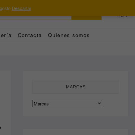
 agosto
Descartar
Buscar
0
Total
0.00€
por:
ería
Contacta
Quienes somos
MARCAS
y