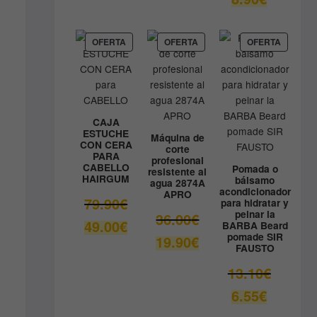
original
precio
era:
actual
9.80€.
es:
PRODUCTO
PRODUCTO
PRODUC
OFERTA
OFERTA
OFERTA
EN
EN
EN
8.90€.
OFERTA
OFERTA
OFERTA
CAJA
ESTUCHE
Máquina de
CON CERA
corte
PARA
profesional
CABELLO
Pomada o
resistente al
HAIRGUM
bálsamo
agua 2874A
acondicionador
APRO
El
79.90
€
para hidratar y
peinar la
precio
El
36.00
€
El
49.00
€
BARBA Beard
original
precio
pomade SIR
precio
El
19.90
€
era:
original
FAUSTO
actual
precio
79.90€.
era:
es:
actual
El
13.10
€
36.00€.
49.00€.
es:
precio
El
6.55
€
19.90€.
original
precio
era: