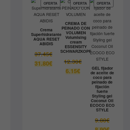
59.05€.
es:
PRODUCTO
PRODUCTO
PRODUCT
OFERTA
OFERTA
OFERTA
EN
EN
EN
41.33€.
OFERTA
OFERTA
OFERTA
CREMA DE
PEINADO CON
Crema
VOLUMEN
Superhidratante
Volumising
AQUA RESET
cream
ABIDIS
ESSENSITY
SCHWARZKOPF
El
37.45
€
precio
El
12.30
€
El
31.80
€
original
precio
precio
GEL fijador
El
6.15
€
era:
original
de aceite de
actual
precio
coco para
37.45€.
era:
es:
actual
peinado de
12.30€.
fijación
31.80€.
es:
fuerte
6.15€.
Styling gel
Coconut Oil
ECOCO ECO
STYLE
El
9.80
€
precio
El
8.90
€