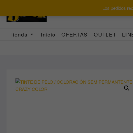
Saltar
Los pedidos reci
al
contenido
Tienda
Inicio
OFERTAS - OUTLET
LIN