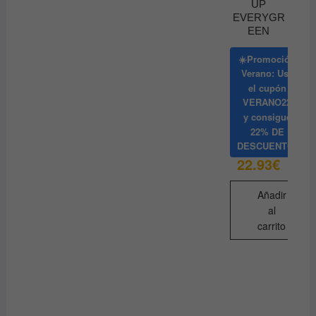
UP
variantes.
EVERYGR
Las
EEN
opciones
se
☀️Promoción
Verano: Usa
pueden
el cupón
elegir
VERANO22
en
y consigue
la
22% DE
página
DESCUENTO
de
22.93
€
producto
Añadir
al
carrito