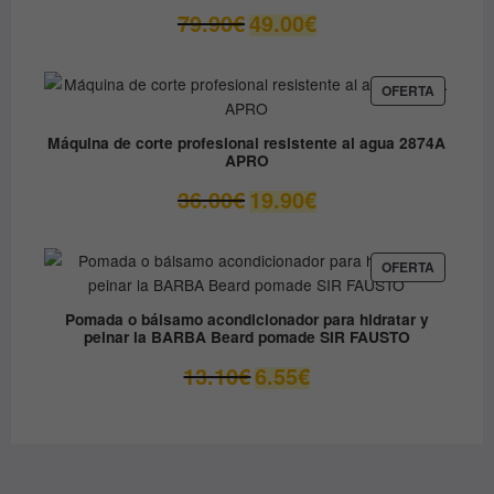
El
El
79.90
€
49.00
€
precio
precio
original
actual
era:
es:
PRODUC
OFERTA
EN
79.90€.
49.00€.
OFERTA
Máquina de corte profesional resistente al agua 2874A
APRO
El
El
36.00
€
19.90
€
precio
precio
original
actual
era:
es:
PRODUC
OFERTA
EN
36.00€.
19.90€.
OFERTA
Pomada o bálsamo acondicionador para hidratar y
peinar la BARBA Beard pomade SIR FAUSTO
El
El
13.10
€
6.55
€
precio
precio
original
actual
era:
es:
13.10€.
6.55€.