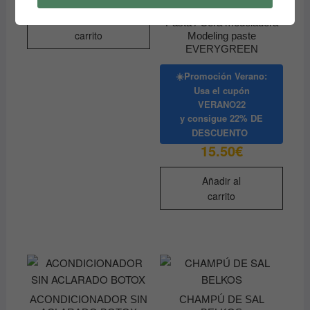
Añadir al
Pasta / Cera modeladora
carrito
Modeling paste
EVERYGREEN
☀️Promoción Verano:
Usa el cupón
VERANO22
y consigue
22% DE
DESCUENTO
15.50
€
Añadir al
carrito
ACONDICIONADOR SIN
CHAMPÚ DE SAL