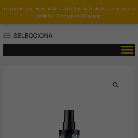
Saltar
Los pedidos recibidos hasta el 5 de Agosto (incluido), se enviarán a
al
0
Total
Buscar
partir del 17 de agosto
Descartar
0.00€
contenido
por:
SELECCIONA