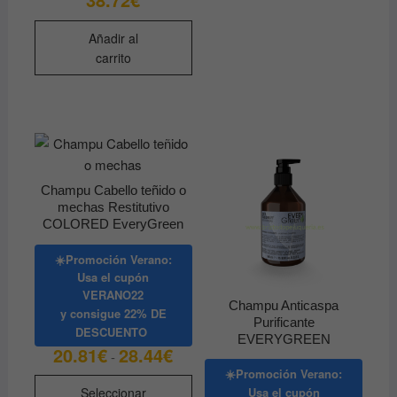
Añadir al
carrito
Champu Cabello teñido o
mechas Restitutivo
COLORED EveryGreen
☀️Promoción Verano:
Usa el cupón
VERANO22
Champu Anticaspa
y consigue
22% DE
Purificante
DESCUENTO
EVERYGREEN
20.81
€
28.44
€
Rango
-
de
☀️Promoción Verano:
precios:
Este
desde
Usa el cupón
Seleccionar