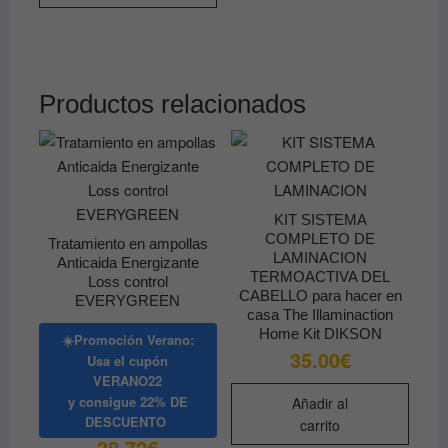
17.60€
múltiples
variantes.
Las
opciones
Productos relacionados
se
pueden
elegir
en
la
KIT SISTEMA
página
COMPLETO DE
Tratamiento en ampollas
LAMINACION
de
Anticaida Energizante
TERMOACTIVA DEL
Loss control
producto
CABELLO para hacer en
EVERYGREEN
casa The Illaminaction
Home Kit DIKSON
☀️Promoción Verano:
35.00
€
Usa el cupón
VERANO22
y consigue
22% DE
Añadir al
DESCUENTO
carrito
38.72
€