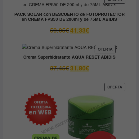
EN
37.00€.
14.80€.
OFERTA
PACK SOLAR con DESCUENTO de FOTOPROTECTOR
en CREMA FPS50 DE 200ml y de 75ML ABIDIS
El
El
59.05
€
41.33
€
precio
precio
original
actual
era:
es:
PRODUCTO
OFERTA
EN
59.05€.
41.33€.
Crema Superhidratante AQUA RESET ABIDIS
OFERTA
El
El
37.45
€
31.80
€
precio
precio
original
actual
era:
es:
PRODUC
OFERTA
EN
37.45€.
31.80€.
OFERTA