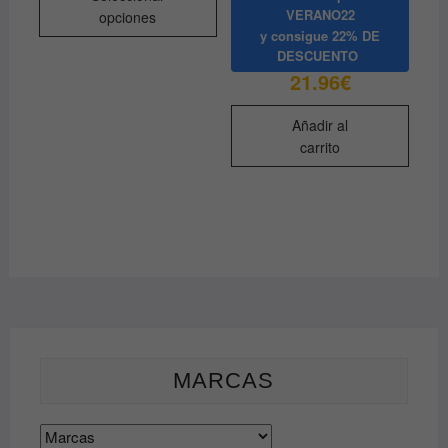
producto
20.81€
VERANO22
opciones
hasta
tiene
y consigue
22% DE
28.44€
múltiples
DESCUENTO
variantes.
21.96
€
Las
opciones
Añadir al
carrito
se
pueden
elegir
en
la
página
de
producto
MARCAS