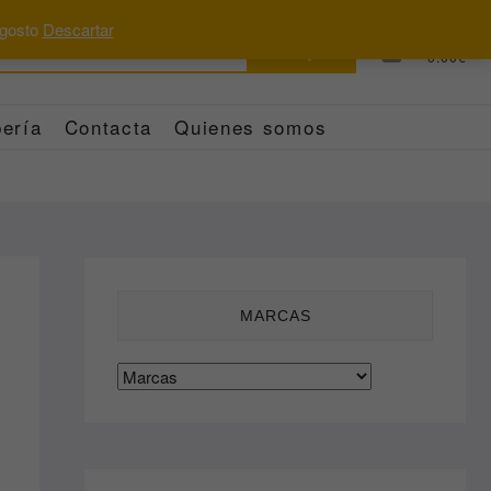
 agosto
Descartar
Buscar
0
Total
0.00€
por:
ería
Contacta
Quienes somos
MARCAS