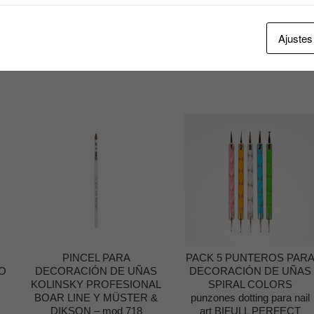
Ajustes
 ORO, SILVER / PLATEADO / PLATA, WHITE /BLANCO
PINCEL PARA
PACK 5 PUNTEROS PAR
CO
DECORACIÓN DE UÑAS
DECORACIÓN DE UÑAS
KOLINSKY PROFESIONAL
SPIRAL COLORS
BOAR LINE Y MÜSTER &
punzones dotting para nail
DIKSON – mod 718
art BIFULL PERFECT