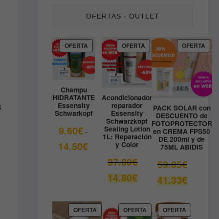
OFERTAS - OUTLET
PRODUCTO
PRODUCTO
PRO
OFERTA
OFERTA
OFERTA
EN
EN
EN
OFERTA
OFERTA
OFE
Champu
HIDRATANTE
Acondicionador
Essensity
reparador
S
PACK SOLAR con
Schwarkopf
Essensity
DESCUENTO de
Schwarzkopf
FOTOPROTECTOR
9.60
€
Sealing Lotion
en CREMA FPS50
-
1L: Reparación
DE 200ml y de
Rango
14.50
€
y Color
75ML ABIDIS
de
El
37.00
€
El
59.05
€
precios:
precio
precio
El
14.80
€
desde
El
41.33
€
original
original
precio
9.60€
precio
era:
era:
actual
hasta
actual
37.00€.
59.05€.
es:
14.50€
es:
PRODUCTO
PRODUCTO
PRODUCT
OFERTA
OFERTA
OFERTA
14.80€.
EN
EN
EN