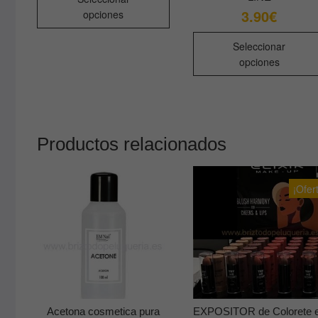
producto
3.20€
3.90
€
opciones
hasta
tiene
12.90€
múltiples
Seleccionar
variantes.
opciones
Las
opciones
se
pueden
Productos relacionados
elegir
en
la
¡Ofer
página
de
producto
Acetona cosmetica pura
EXPOSITOR de Colorete 