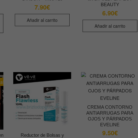
BEAUTY
7.90
€
6.90
€
Este
Añadir al carrito
producto
Añadir al carrito
tiene
múltiples
variantes.
Las
opciones
se
pueden
ta!
elegir
en
la
página
CREMA CONTORNO
de
ANTIARRUGAS PARA
producto
OJOS Y PÁRPADOS
EVELINE
9.50
€
en
Reductor de Bolsas y