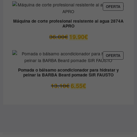
era:
es:
PRODUC
OFERTA
EN
79.90€.
49.00€.
OFERTA
Máquina de corte profesional resistente al agua 2874A
APRO
El
El
36.00
€
19.90
€
precio
precio
original
actual
era:
es:
PRODUC
OFERTA
EN
36.00€.
19.90€.
OFERTA
Pomada o bálsamo acondicionador para hidratar y
peinar la BARBA Beard pomade SIR FAUSTO
El
El
13.10
€
6.55
€
precio
precio
original
actual
era:
es:
13.10€.
6.55€.