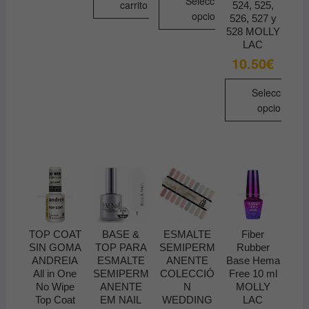
Seleccionar
carrito
524, 525,
opciones
526, 527 y
528 MOLLY
Este
LAC
producto
10.50
€
tiene
múltiples
Seleccionar
variantes.
opciones
Las
Este
opciones
producto
se
tiene
pueden
múltiples
elegir
variantes.
en
Las
la
opciones
TOP COAT
BASE &
ESMALTE
Fiber
página
se
SIN GOMA
TOP PARA
SEMIPERM
Rubber
de
pueden
ANDREIA
ESMALTE
ANENTE
Base Hema
producto
All in One
SEMIPERM
COLECCIÓ
Free 10 ml
elegir
No Wipe
ANENTE
N
MOLLY
en
Top Coat
EM NAIL
WEDDING
LAC