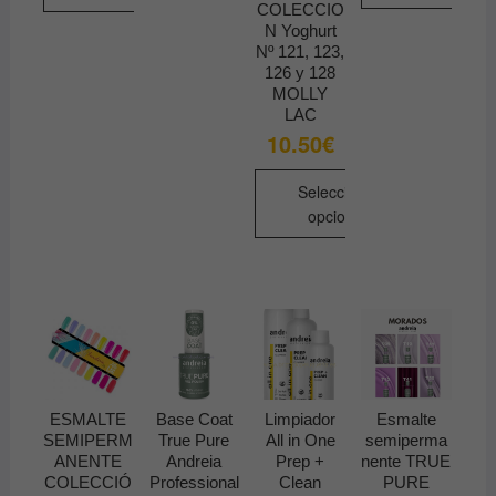
COLECCIO
Este
N Yoghurt
producto
Nº 121, 123,
tiene
126 y 128
MOLLY
múltiples
LAC
variantes.
10.50
€
Las
opciones
Seleccionar
se
opciones
pueden
Este
elegir
producto
en
tiene
la
múltiples
página
variantes.
de
Las
producto
opciones
ESMALTE
Base Coat
Limpiador
Esmalte
se
SEMIPERM
True Pure
All in One
semiperma
pueden
ANENTE
Andreia
Prep +
nente TRUE
COLECCIÓ
Professional
Clean
PURE
elegir