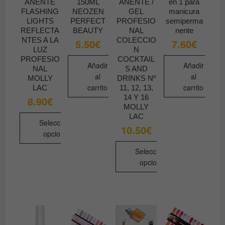
ANENTE
150ML
ANENTE /
en 1 para
elegir
FLASHING
NEOZEN
GEL
manicura
en
LIGHTS
PERFECT
PROFESIO
semiperma
la
REFLECTA
BEAUTY
NAL
nente
NTES A LA
COLECCIO
página
5.50
€
7.60
€
LUZ
N
de
PROFESIO
COCKTAIL
producto
Añadir
Añadir
NAL
S AND
al
al
MOLLY
DRINKS Nº
carrito
carrito
LAC
11, 12, 13,
14 Y 16
8.90
€
MOLLY
LAC
Seleccionar
10.50
€
opciones
Este
Seleccionar
producto
opciones
tiene
Este
múltiples
producto
variantes.
tiene
Las
múltiples
opciones