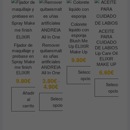
Las
opciones
se
pueden
Colorete
elegir
liquido con
ACEITE
en
esponja
PARA
Blush Me
la
CUIDADO
Fijador de
Remover
Up ELIXIR
DE LABIOS
página
maquillaje y
quitaesmalt
Make Up
Lip Care Oil
de
prebase en
es uñas
9.80
€
ELIXIR
Spray Make
artificiales
producto
MAKE UP
me finish
ANDREIA
6.60
€
Seleccionar
ELIXIR
All In One
opciones
9.80
€
3.80
€
-
Seleccionar
4.90
€
Rango
Este
de
opciones
Añadir
precios:
producto
desde
Seleccionar
al
Este
tiene
3.80€
opciones
carrito
producto
hasta
múltiples
4.90€
tiene
Este
variantes.
múltiples
producto
Las
variantes.
tiene
opciones