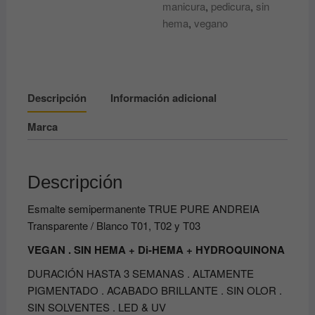
manicura
,
pedicura
,
sin
T03
hema
,
vegano
cantidad
Descripción
Información adicional
Marca
Descripción
Esmalte semipermanente TRUE PURE ANDREIA
Transparente / Blanco T01, T02 y T03
VEGAN . SIN HEMA + Di-HEMA + HYDROQUINONA
DURACIÓN HASTA 3 SEMANAS . ALTAMENTE
PIGMENTADO . ACABADO BRILLANTE . SIN OLOR .
SIN SOLVENTES . LED & UV