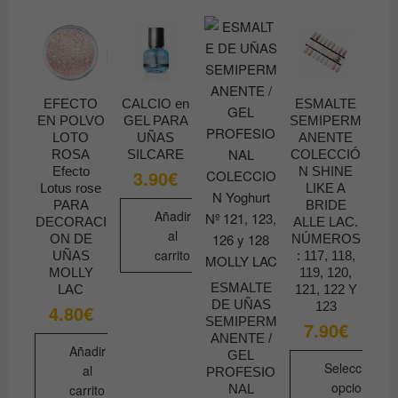
tiene
múltiples
múltiples
variantes.
variantes.
Las
Las
opciones
opciones
se
EFECTO
CALCIO en
ESMALTE
se
pueden
EN POLVO
GEL PARA
SEMIPERM
pueden
LOTO
UÑAS
ANENTE
elegir
ROSA
SILCARE
COLECCIÓ
elegir
en
Efecto
N SHINE
3.90
€
en
la
Lotus rose
LIKE A
la
PARA
BRIDE
página
Añadir
DECORACI
ALLE LAC.
página
de
al
ON DE
NÚMEROS
de
producto
carrito
UÑAS
: 117, 118,
producto
MOLLY
119, 120,
ESMALTE
LAC
121, 122 Y
DE UÑAS
123
4.80
€
SEMIPERM
7.90
€
ANENTE /
Añadir
GEL
Seleccionar
al
PROFESIO
opciones
NAL
carrito