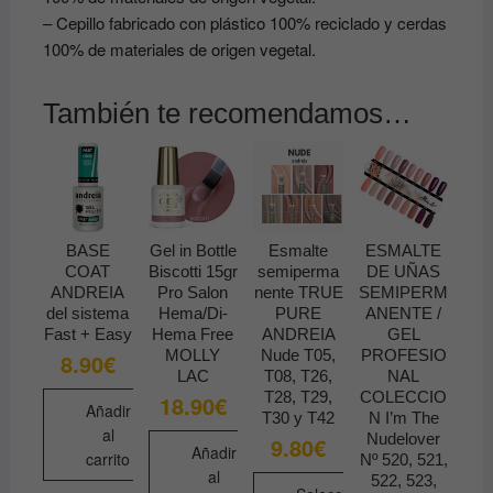
– Cepillo fabricado con plástico 100% reciclado y cerdas
100% de materiales de origen vegetal.
También te recomendamos…
BASE
Gel in Bottle
Esmalte
ESMALTE
COAT
Biscotti 15gr
semiperma
DE UÑAS
ANDREIA
Pro Salon
nente TRUE
SEMIPERM
del sistema
Hema/Di-
PURE
ANENTE /
Fast + Easy
Hema Free
ANDREIA
GEL
MOLLY
Nude T05,
PROFESIO
8.90
€
LAC
T08, T26,
NAL
T28, T29,
COLECCIO
18.90
€
Añadir
T30 y T42
N I’m The
al
Nudelover
9.80
€
Añadir
carrito
Nº 520, 521,
al
522, 523,