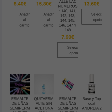
la
ALLE LAC
8.40
€
15.80
€
13.60
€
NÚMEROS
página
: 140, 141,
de
Añadir
Añadir
Seleccionar
142, 143,
producto
al
al
opciones
144, 145,
carrito
carrito
146, 147 Y
Este
148
producto
7.90
€
tiene
múltiples
Seleccionar
variantes.
opciones
Las
Este
opciones
producto
se
tiene
pueden
múltiples
elegir
variantes.
en
Las
la
opciones
ESMALTE
QUITAESM
ESMALTE
Base y Top
página
se
DE UÑAS
ALTE SIN
DE UÑAS
coat
de
pueden
SEMIPERM
ACETONA
SEMIPERM
ANDREIA 2
producto