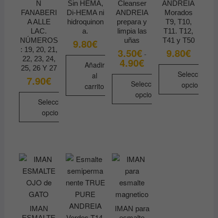
N
Sin HEMA,
Cleanser
ANDREIA
en
FANABERI
Di-HEMA ni
ANDREIA
Morados
la
A ALLE
hidroquinon
prepara y
T9, T10,
LAC.
a.
limpia las
T11. T12,
página
NÚMEROS
uñas
T41 y T50
9.80
€
de
: 19, 20, 21,
3.50
€
9.80
€
-
producto
22, 23, 24,
4.90
€
Rango
Añadir
de
25, 26 Y 27
Seleccionar
al
precios:
7.90
€
desde
Seleccionar
opciones
carrito
3.50€
opciones
hasta
Este
Seleccionar
4.90€
Este
producto
opciones
producto
tiene
Este
tiene
múltiples
producto
múltiples
variantes.
tiene
variantes.
Las
múltiples
Las
opciones
variantes.
opciones
se
Las
se
pueden
opciones
pueden
elegir
se
IMAN
IMAN para
elegir
en
ESMALTE
esmalte