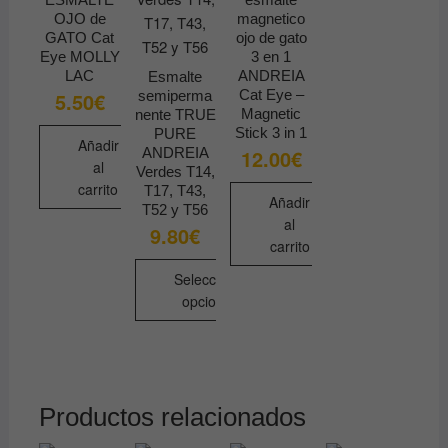
pueden
en
la
OJO de
magnetico
elegir
GATO Cat
ojo de gato
la
página
en
Eye MOLLY
3 en 1
página
de
la
LAC
ANDREIA
Esmalte
de
producto
Cat Eye –
semiperma
5.50
€
página
producto
Magnetic
nente TRUE
de
Stick 3 in 1
PURE
Añadir
producto
ANDREIA
12.00
€
al
Verdes T14,
carrito
T17, T43,
Añadir
T52 y T56
al
9.80
€
carrito
Seleccionar
opciones
Este
producto
tiene
múltiples
Productos relacionados
variantes.