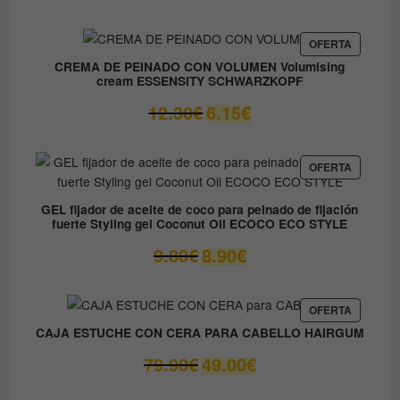
precio
precio
original
actual
era:
es:
PRODUC
OFERTA
EN
37.45€.
31.80€.
CREMA DE PEINADO CON VOLUMEN Volumising
OFERTA
cream ESSENSITY SCHWARZKOPF
El
El
12.30
€
6.15
€
precio
precio
original
actual
era:
es:
PRODUC
OFERTA
EN
12.30€.
6.15€.
OFERTA
GEL fijador de aceite de coco para peinado de fijación
fuerte Styling gel Coconut Oil ECOCO ECO STYLE
El
El
9.80
€
8.90
€
precio
precio
original
actual
era:
es:
PRODUC
OFERTA
EN
9.80€.
8.90€.
CAJA ESTUCHE CON CERA PARA CABELLO HAIRGUM
OFERTA
El
El
79.90
€
49.00
€
precio
precio
original
actual