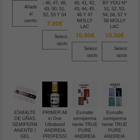
producto
: 46, 47, 48,
40, 41, 42,
BY YOU Nº
Añadir
49, 50, 51,
43, 44, 45,
51, 52, 53,
al
52, 53 Y 54
46 Y 47
54, 56, 57 Y
carrito
MOLLY
58 MOLLY
7.90
€
LAC
LAC
10.50
€
10.50
€
Seleccionar
opciones
Seleccionar
Seleccionar
Este
opciones
opciones
producto
Este
Este
tiene
producto
producto
múltiples
tiene
tiene
variantes.
múltiples
múltiples
Las
variantes.
variantes.
opciones
Las
Las
se
opciones
opciones
pueden
ESMALTE
PRIMER All
Esmalte
Esmalte
se
se
DE UÑAS
in One
semiperma
semiperma
elegir
pueden
pueden
SEMIPERM
Ultrabond
nente TRUE
nente TRUE
en
ANENTE /
ANDREIA
PURE
PURE
elegir
elegir
la
GEL
PROFESSI
ANDREIA
ANDREIA
en
en