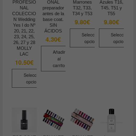
PROFESIO
ONAL
Marrones
Azules T16,
página
la
la
NAL
preparador
T32, T33,
T45, T51 y
de
COLECCIO
antes de la
T34 y T53
T55
página
página
producto
N Wedding
base coat.
9.80
€
9.80
€
de
de
Yes I do Nº
SIN
producto
producto
20, 21, 22,
ÁCIDOS
Seleccionar
Seleccionar
23, 24, 25,
4.30
€
opciones
opciones
26, 27 y 28
MOLLY
Este
Este
Añadir
LAC
producto
producto
al
10.50
€
tiene
tiene
carrito
múltiples
múltiples
Seleccionar
variantes.
variantes.
opciones
Las
Las
Este
opciones
opciones
producto
se
se
tiene
pueden
pueden
múltiples
elegir
elegir
variantes.
en
en
Las
la
la
opciones