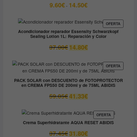
Rango
9.60
€
14.50
€
-
de
precios:
desde
PRODUC
OFERTA
EN
9.60€
Acondicionador reparador Essensity Schwarzkopf
OFERTA
Sealing Lotion 1L: Reparación y Color
hasta
14.50€
El
El
37.00
€
14.80
€
precio
precio
original
actual
era:
es:
PRODUC
OFERTA
EN
37.00€.
14.80€.
OFERTA
PACK SOLAR con DESCUENTO de FOTOPROTECTOR
en CREMA FPS50 DE 200ml y de 75ML ABIDIS
El
El
59.05
€
41.33
€
precio
precio
original
actual
era:
es:
PRODUCTO
OFERTA
EN
59.05€.
41.33€.
Crema Superhidratante AQUA RESET ABIDIS
OFERTA
El
El
37.45
€
31.80
€