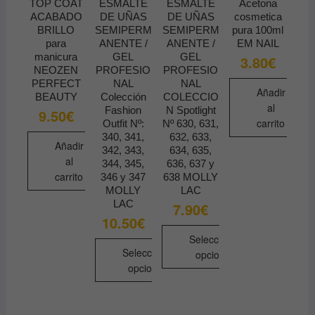
TOP COAT
ESMALTE
ESMALTE
Acetona
página
página
se
ACABADO
DE UÑAS
DE UÑAS
cosmetica
de
de
pueden
BRILLO
SEMIPERM
SEMIPERM
pura 100ml
producto
producto
para
ANENTE /
ANENTE /
EM NAIL
elegir
manicura
GEL
GEL
3.80
€
en
NEOZEN
PROFESIO
PROFESIO
la
PERFECT
NAL
NAL
Añadir
BEAUTY
Colección
COLECCIO
página
al
Fashion
N Spotlight
9.50
€
de
carrito
Outfit Nº:
Nº 630, 631,
producto
340, 341,
632, 633,
Añadir
342, 343,
634, 635,
al
344, 345,
636, 637 y
carrito
346 y 347
638 MOLLY
MOLLY
LAC
LAC
7.90
€
10.50
€
Seleccionar
Seleccionar
opciones
opciones
Este
Este
producto
producto
tiene