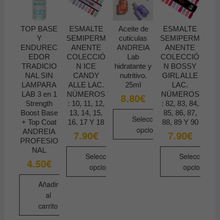
variantes.
se
Las
pueden
opciones
TOP BASE
ESMALTE
Aceite de
ESMALTE
elegir
se
Y
SEMIPERM
cuticulas
SEMIPERM
en
pueden
ENDUREC
ANENTE
ANDREIA
ANENTE
la
EDOR
COLECCIÓ
Lab
COLECCIÓ
elegir
TRADICIO
N ICE
hidratante y
N BOSSY
página
en
NAL SIN
CANDY
nutritivo.
GIRL ALLE
de
la
LAMPARA
ALLE LAC.
25ml
LAC.
producto
LAB 3 en 1
NÚMEROS
NÚMEROS
página
8.80
€
Strength
: 10, 11, 12,
: 82, 83, 84,
de
Boost Base
13, 14, 15,
85, 86, 87,
producto
Seleccionar
+ Top Coat
16, 17 Y 18
88, 89 Y 90
opciones
ANDREIA
7.90
€
7.90
€
PROFESIO
Este
NAL
Seleccionar
producto
Seleccionar
4.50
€
opciones
opciones
tiene
múltiples
Este
Este
Añadir
variantes.
producto
producto
al
Las
tiene
tiene
carrito
opciones
múltiples
múltiples