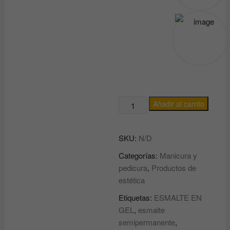
Esmalte
Añadir al carrito
semipermanente
TRUE
SKU:
N/D
PURE
ANDREIA
Categorías:
Manicura y
Transparente
pedicura
,
Productos de
/
estética
Blanco
Etiquetas:
ESMALTE EN
T01,
GEL
,
esmalte
T02
semipermanente
,
y