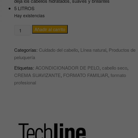
deja los cabellos hidratados, suaves y brillantes
5 LITROS
Hay existencias
GARRAFA
Añadir al carrito
DE
ACONDICIONADOR
Categorías:
Cuidado del cabello
,
Línea natural
,
Productos de
CREMA
peluquería
SUAVIZANTE
PARA
Etiquetas:
ACONDICIONADOR DE PELO
,
cabello seco
,
CABELLO
CREMA SUAVIZANTE
,
FORMATO FAMILIAR
,
formato
5
profesional
LITROS
PROFESIONAL
TECHLINE
cantidad