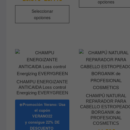
opciones
de
precios:
Este
desde
Seleccionar
producto
20.81€
opciones
hasta
tiene
28.44€
múltiples
variantes.
Las
opciones
se
pueden
elegir
en
CHAMPU ENERGIZANTE
la
ANTICAIDA Loss control
página
Energizing EVERYGREEN
CHAMPÚ NATURAL
de
REPARADOR PARA
producto
☀️Promoción Verano: Usa
CABELLO ESTROPEAD
el cupón
BORGANIK de
VERANO22
PROFESIONAL
y consigue
22% DE
COSMETICS
DESCUENTO