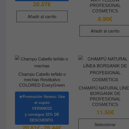
20.57
€
PROFESIONAL
COSMETICS
Añadir al carrito
8.90
€
Añadir al carrito
Champu Cabello teñido o
mechas Restitutivo
COLORED EveryGreen
CHAMPÚ NATURAL LÍN
BORGANIK DE
☀️Promoción Verano: Usa
PROFESIONAL
el cupón
COSMETICS
VERANO22
11.50
€
y consigue
22% DE
DESCUENTO
Seleccionar
20.81
€
28.44
€
Rango
-