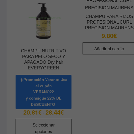
CHAMPÚ PARA RIZOS
PROFESIONAL CURL
PRECISION MAURENS
9.80
€
Añadir al carrito
CHAMPU NUTRITIVO
PARA PELO SECO Y
APAGADO Dry hair
EVERYGREEN
☀️Promoción Verano: Usa
el cupón
VERANO22
y consigue
22% DE
DESCUENTO
20.81
€
28.44
€
Rango
-
de
precios:
Este
desde
Seleccionar
producto
20.81€
opciones
hasta