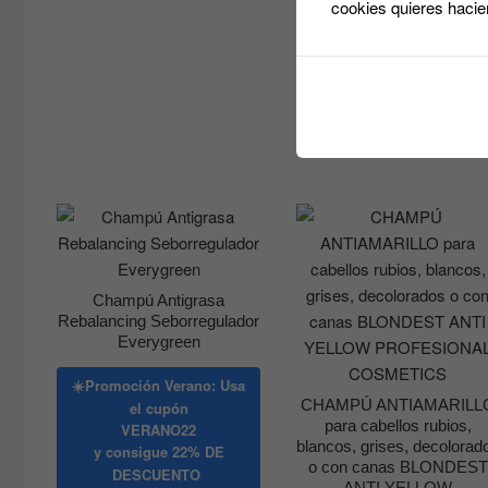
cookies quieres hacie
DESCUENTO
20.81
€
28.44
€
R
-
de
pr
de
Seleccionar
20
opciones
ha
28
Champú Antigrasa
Rebalancing Seborregulador
Everygreen
☀️Promoción Verano: Usa
CHAMPÚ ANTIAMARILL
el cupón
para cabellos rubios,
VERANO22
blancos, grises, decolorad
y consigue
22% DE
o con canas BLONDEST
DESCUENTO
ANTI YELLOW