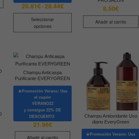
PROSALON
20.81
€
28.44
€
Rango
tiene
-
8.50
€
de
múltiples
precios:
Este
desde
Seleccionar
variantes.
Añadir al carrito
producto
20.81€
opciones
Las
hasta
tiene
28.44€
opciones
múltiples
se
variantes.
pueden
Las
elegir
opciones
en
se
la
Champu Anticaspa
pueden
Purificante EVERYGREEN
página
elegir
de
en
☀️Promoción Verano: Usa
producto
la
el cupón
VERANO22
página
y consigue
22% DE
de
O
Champu Antioxidante Uso
DESCUENTO
producto
diario EveryGreen
21.96
€
☀️Promoción Verano: Usa
Añadir al carrito