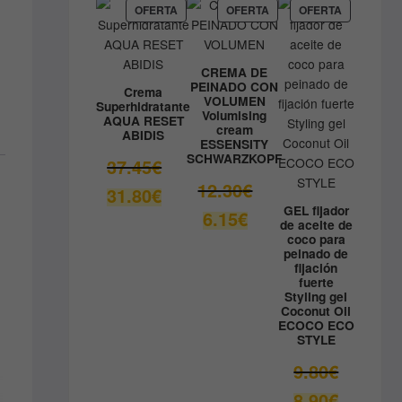
59.05€.
es:
PRODUCTO
PRODUCTO
PRODUCT
OFERTA
OFERTA
OFERTA
EN
EN
EN
41.33€.
OFERTA
OFERTA
OFERTA
CREMA DE
PEINADO CON
Crema
VOLUMEN
Superhidratante
Volumising
AQUA RESET
cream
ABIDIS
ESSENSITY
SCHWARZKOPF
El
37.45
€
precio
El
12.30
€
El
31.80
€
original
precio
precio
GEL fijador
El
6.15
€
era:
original
de aceite de
actual
precio
coco para
37.45€.
era:
es:
actual
peinado de
12.30€.
fijación
31.80€.
es:
fuerte
6.15€.
Styling gel
Coconut Oil
ECOCO ECO
STYLE
El
9.80
€
precio
El
8.90
€