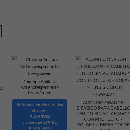
opciones
se
pueden
elegir
en
la
página
de
producto
Champu Antifrizz
Antiencrespamiento
EA
EveryGreen
ACONDICIONADOR
☀️Promoción Verano: Usa
BIFÁSICO PARA CABELL
el cupón
TEÑIDO SIN ACLARADO 
VERANO22
CON PROTECTOR
Este
y consigue
22% DE
SOLAR INTENSIS COLOR
producto
DESCUENTO