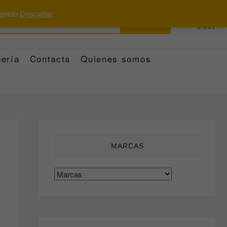
 agosto
Descartar
Buscar
0
Total
0.00€
por:
ería
Contacta
Quienes somos
MARCAS