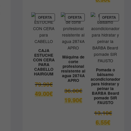
original
precio
era:
actual
9.80€.
es:
PRODUCTO
PRODUCTO
PRODUC
OFERTA
OFERTA
OFERTA
EN
EN
EN
8.90€.
OFERTA
OFERTA
OFERTA
CAJA
ESTUCHE
Máquina de
CON CERA
corte
PARA
profesional
CABELLO
Pomada o
resistente al
HAIRGUM
bálsamo
agua 2874A
acondicionador
APRO
El
79.90
€
para hidratar y
peinar la
precio
El
36.00
€
El
49.00
€
BARBA Beard
original
precio
pomade SIR
precio
El
19.90
€
era:
original
FAUSTO
actual
precio
79.90€.
era:
es:
actual
El
13.10
€
36.00€.
49.00€.
es:
precio
El
6.55
€
19.90€.
original
precio
era: