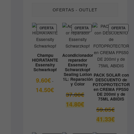
OFERTAS - OUTLET
PRODUCTO
PRODUCTO
PRO
OFERTA
OFERTA
OFERTA
EN
EN
EN
OFERTA
OFERTA
OFE
Champu
Acondicionador
HIDRATANTE
reparador
Essensity
Essensity
Schwarkopf
Schwarzkopf
Sealing Lotion
PACK SOLAR con
9.60
€
1L: Reparación
DESCUENTO de
-
y Color
FOTOPROTECTOR
Rango
14.50
€
en CREMA FPS50
El
37.00
€
DE 200ml y de
de
75ML ABIDIS
precio
precios:
El
14.80
€
original
desde
El
59.05
€
precio
era:
9.60€
precio
actual
El
41.33
€
37.00€.
hasta
original
es:
precio
14.50€
era:
14.80€.
actual