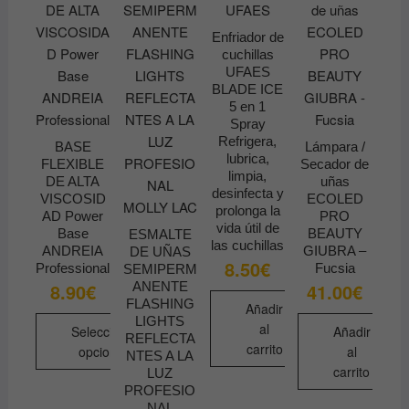
elegir
página
en
de
Enfriador de
la
cuchillas
producto
página
UFAES
de
BLADE ICE
5 en 1
producto
Spray
Refrigera,
BASE
Lámpara /
lubrica,
FLEXIBLE
Secador de
limpia,
DE ALTA
uñas
desinfecta y
VISCOSID
ECOLED
prolonga la
AD Power
PRO
vida útil de
Base
BEAUTY
ESMALTE
las cuchillas
ANDREIA
GIUBRA –
DE UÑAS
8.50
€
Professional
Fucsia
SEMIPERM
ANENTE
8.90
€
41.00
€
FLASHING
Añadir
LIGHTS
al
Seleccionar
Añadir
REFLECTA
carrito
opciones
al
NTES A LA
carrito
LUZ
Este
PROFESIO
producto
NAL