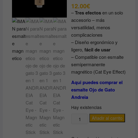
12.00
€
–
Tres efectos
en un solo
accesorio – más
versatilidad, menos
complicaciones
– Diseño ergonómico y
ligero,
fácil de usar
– Compatible con esmalte
semipermanente
magnético (Cat Eye Effect)
Aqui puedes comprar el
esmalte Ojo de Gato
Andreia
Hay existencias
IMAN
Añadir al carrito
para
esmalte