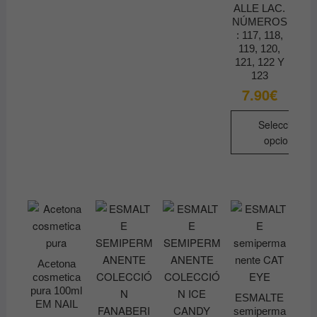
ALLE LAC.
NÚMEROS
: 117, 118,
119, 120,
121, 122 Y
123
7.90
€
Seleccionar
opciones
Este
producto
tiene
múltiples
variantes.
Las
opciones
Acetona
cosmetica
se
pura 100ml
pueden
ESMALTE
EM NAIL
semiperma
elegir