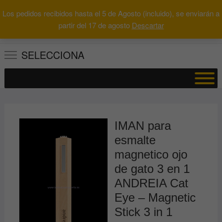
Saltar
Los pedidos recibidos hasta el 5 de Agosto (incluido), se enviarán a
al
0
Total
Buscar
partir del 17 de agosto
Descartar
0.00€
contenido
por:
SELECCIONA
IMAN para
esmalte
magnetico ojo
de gato 3 en 1
ANDREIA Cat
Eye – Magnetic
Stick 3 in 1