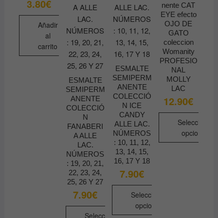
3.80
€
nente CAT
en
EYE efecto
la
OJO DE
Añadir
página
GATO
al
coleccion
de
carrito
Womanity
producto
PROFESIO
ESMALTE
NAL
SEMIPERM
MOLLY
ESMALTE
ANENTE
LAC
SEMIPERM
COLECCIÓ
12.90
€
ANENTE
N ICE
COLECCIÓ
CANDY
N
Seleccionar
ALLE LAC.
FANABERI
opciones
NÚMEROS
A ALLE
: 10, 11, 12,
LAC.
Este
13, 14, 15,
NÚMEROS
producto
16, 17 Y 18
: 19, 20, 21,
tiene
7.90
€
22, 23, 24,
25, 26 Y 27
múltiples
7.90
€
variantes.
Seleccionar
opciones
Las
Seleccionar
opciones