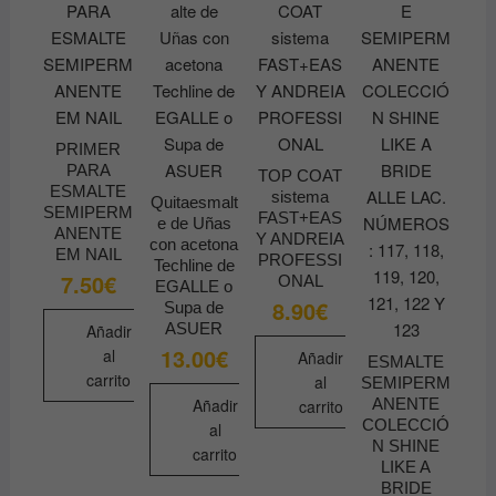
se
variantes.
pueden
Las
elegir
opciones
en
se
la
pueden
página
elegir
PRIMER
de
PARA
en
TOP COAT
producto
ESMALTE
sistema
la
Quitaesmalt
SEMIPERM
FAST+EAS
e de Uñas
página
ANENTE
Y ANDREIA
con acetona
de
EM NAIL
PROFESSI
Techline de
7.50
€
producto
ONAL
EGALLE o
8.90
€
Supa de
ASUER
Añadir
13.00
€
al
Añadir
ESMALTE
carrito
al
SEMIPERM
Añadir
ANENTE
carrito
COLECCIÓ
al
N SHINE
carrito
LIKE A
BRIDE