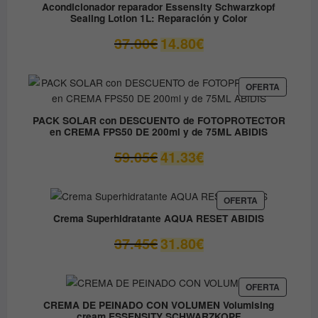
EN
9.60€
Acondicionador reparador Essensity Schwarzkopf
OFERTA
Sealing Lotion 1L: Reparación y Color
hasta
14.50€
El
El
37.00
€
14.80
€
precio
precio
original
actual
era:
es:
PRODUC
OFERTA
EN
37.00€.
14.80€.
OFERTA
PACK SOLAR con DESCUENTO de FOTOPROTECTOR
en CREMA FPS50 DE 200ml y de 75ML ABIDIS
El
El
59.05
€
41.33
€
precio
precio
original
actual
era:
es:
PRODUCTO
OFERTA
EN
59.05€.
41.33€.
Crema Superhidratante AQUA RESET ABIDIS
OFERTA
El
El
37.45
€
31.80
€
precio
precio
original
actual
era:
es:
PRODUC
OFERTA
EN
37.45€.
31.80€.
CREMA DE PEINADO CON VOLUMEN Volumising
OFERTA
cream ESSENSITY SCHWARZKOPF