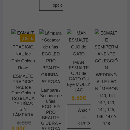
Este
opciones
se
producto
Este
pueden
tiene
producto
elegir
múltiples
tiene
en
variantes.
múltiples
la
Las
¡Oferta!
variantes.
página
opciones
Las
de
se
opciones
producto
pueden
se
IMAN
elegir
ESMALTE
pueden
en
OJO de
elegir
ESMALTE
la
GATO Cat
TRADICIO
en
página
Eye MOLLY
NAL Ice
la
LAC
Lámpara /
de
Chic Golden
Secador de
5.50
€
página
producto
Rose LACA
uñas
de
DE UÑAS
ECOLED
SIN
Añadir
producto
PRO
LÁMPARA
al
BEAUTY
4.80
€
El
El
carrito
GIUBRA –
precio
precio
3.90
€
57 ROSA