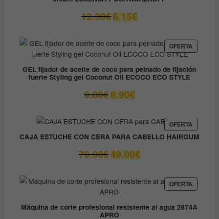
El
El
12.30
€
6.15
€
precio
precio
original
actual
era:
es:
PRODUC
OFERTA
EN
12.30€.
6.15€.
OFERTA
GEL fijador de aceite de coco para peinado de fijación
fuerte Styling gel Coconut Oil ECOCO ECO STYLE
El
El
9.80
€
8.90
€
precio
precio
original
actual
era:
es:
PRODUC
OFERTA
EN
9.80€.
8.90€.
CAJA ESTUCHE CON CERA PARA CABELLO HAIRGUM
OFERTA
El
El
79.90
€
49.00
€
precio
precio
original
actual
era:
es:
PRODUC
OFERTA
EN
79.90€.
49.00€.
OFERTA
Máquina de corte profesional resistente al agua 2874A
APRO