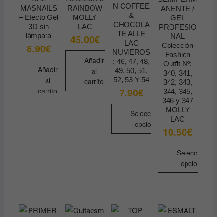
N COFFEE
MASNAILS
RAINBOW
ANENTE /
&
– Efecto Gel
MOLLY
GEL
CHOCOLA
3D sin
LAC
PROFESIO
TE ALLE
lámpara
NAL
45.00
€
LAC
Colección
8.90
€
NUMEROS
Fashion
Añadir
: 46, 47, 48,
Outfit Nº:
Añadir
al
49, 50, 51,
340, 341,
al
52, 53 Y 54
carrito
342, 343,
7.90
€
carrito
344, 345,
346 y 347
MOLLY
Seleccionar
LAC
opciones
10.50
€
Este
producto
Seleccionar
tiene
opciones
múltiples
Este
variantes.
producto
Las
tiene
opciones
múltiples