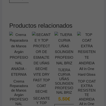
Este
producto
tiene
múltiples
Productos relacionados
variantes.
Las
opciones
se
pueden
elegir
en
la
TIJERA
página
CURVA
de
UÑAS
Crema
TOP COAT
SOLINGEN
producto
Reparadora
EXTRA
PROFESIO
de Manos
RESISTEN
NAL BRIZ
Argán
TE
5.50
€
SECANTE
PROFESIO
ANDREIA
Y TOP
NAL
All in One