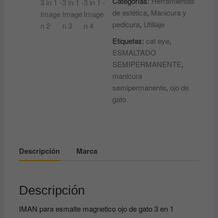
Categorías:
Herramientas
magnetico
de estética
,
Manicura y
ojo
pedicura
,
Utillaje
de
gato
Etiquetas:
cat eye
,
3
ESMALTADO
en
SEMIPERMANENTE
,
1
manicura
ANDREIA
semipermanente
,
ojo de
Cat
gato
Eye
-
Magnetic
Stick
Descripción
Marca
3
in
1
Descripción
cantidad
IMAN para esmalte magnetico ojo de gato 3 en 1