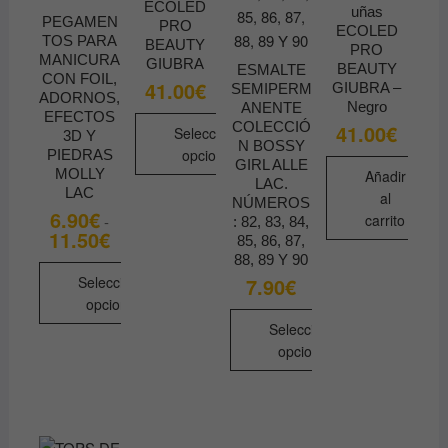
ECOLED
uñas
de
PEGAMEN
PRO
ECOLED
TOS PARA
producto
BEAUTY
PRO
MANICURA
GIUBRA
BEAUTY
ESMALTE
CON FOIL,
41.00
€
GIUBRA –
SEMIPERM
ADORNOS,
Negro
ANENTE
EFECTOS
COLECCIÓ
41.00
€
Seleccionar
3D Y
N BOSSY
opciones
PIEDRAS
GIRL ALLE
MOLLY
Añadir
Este
LAC.
LAC
al
NÚMEROS
producto
6.90
€
carrito
-
: 82, 83, 84,
tiene
11.50
€
Rango
85, 86, 87,
de
múltiples
88, 89 Y 90
precios:
desde
variantes.
7.90
€
Seleccionar
6.90€
opciones
Las
hasta
11.50€
opciones
Seleccionar
Este
opciones
se
producto
pueden
Este
tiene
elegir
producto
múltiples
en
tiene
variantes.