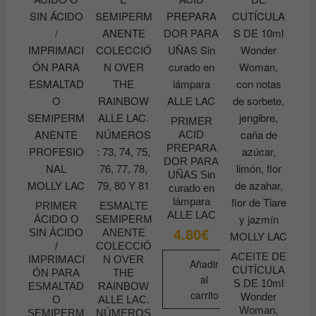
variantes.
Las
opciones
se
pueden
elegir
en
la
PRIMER
ACID
página
PREPARA
de
DOR PARA
producto
UÑAS Sin
curado en
lámpara
PRIMER
ESMALTE
ALLE LAC
ÁCIDO O
SEMIPERM
4.80
€
SIN ÁCIDO
ANENTE
/
COLECCIÓ
ACEITE DE
IMPRIMACI
N OVER
Añadir
CUTÍCULA
ÓN PARA
THE
al
S DE 10ml
ESMALTAD
RAINBOW
carrito
Wonder
O
ALLE LAC.
Woman,
SEMIPERM
NÚMEROS