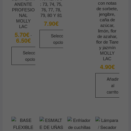
con notas
ANENTE
: 73, 74, 75,
de sorbete,
PROFESIO
76, 77, 78,
jengibre,
NAL
79, 80 Y 81
caña de
MOLLY
7.90
€
azúcar,
LAC
limón, flor
5.70
€
-
Seleccionar
de azahar,
6.50
€
Rango
opciones
flor de Tiare
de
precios:
y jazmín
Este
desde
Seleccionar
MOLLY
5.70€
producto
opciones
LAC
hasta
tiene
4.90
€
6.50€
Este
múltiples
producto
variantes.
Añadir
tiene
al
Las
múltiples
carrito
opciones
variantes.
se
Las
pueden
opciones
elegir
se
en
pueden
la