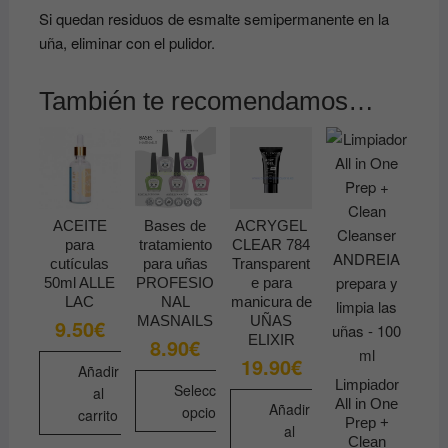
Si quedan residuos de esmalte semipermanente en la
uña, eliminar con el pulidor.
También te recomendamos…
ACEITE
Bases de
ACRYGEL
para
tratamiento
CLEAR 784
cutículas
para uñas
Transparent
50ml ALLE
PROFESIO
e para
LAC
NAL
manicura de
MASNAILS
UÑAS
9.50
€
ELIXIR
8.90
€
19.90
€
Añadir
Limpiador
Seleccionar
al
All in One
Añadir
opciones
carrito
Prep +
al
Este
Clean