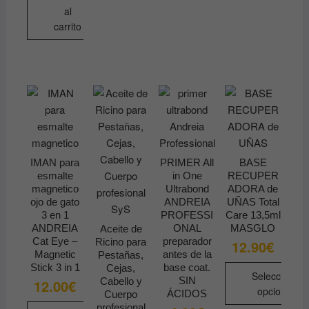
al
de
carrito
producto
IMAN para
PRIMER All
BASE
esmalte
in One
RECUPER
magnetico
Ultrabond
ADORA de
ojo de gato
ANDREIA
UÑAS Total
3 en 1
PROFESSI
Care 13,5ml
ANDREIA
ONAL
MASGLO
Aceite de
Cat Eye –
preparador
Ricino para
12.90
€
Magnetic
antes de la
Pestañas,
Stick 3 in 1
base coat.
Cejas,
Seleccionar
SIN
Cabello y
12.00
€
opciones
ÁCIDOS
Cuerpo
profesional