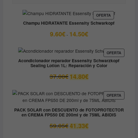
PRODUCTO
OFERTA
EN
Champu HIDRATANTE Essensity Schwarkopf
OFERTA
Rango
9.60
€
14.50
€
-
de
precios:
desde
PRODUC
OFERTA
EN
9.60€
Acondicionador reparador Essensity Schwarzkopf
OFERTA
Sealing Lotion 1L: Reparación y Color
hasta
14.50€
El
El
37.00
€
14.80
€
precio
precio
original
actual
era:
es:
PRODUC
OFERTA
EN
37.00€.
14.80€.
OFERTA
PACK SOLAR con DESCUENTO de FOTOPROTECTOR
en CREMA FPS50 DE 200ml y de 75ML ABIDIS
El
El
59.05
€
41.33
€
precio
precio
original
actual