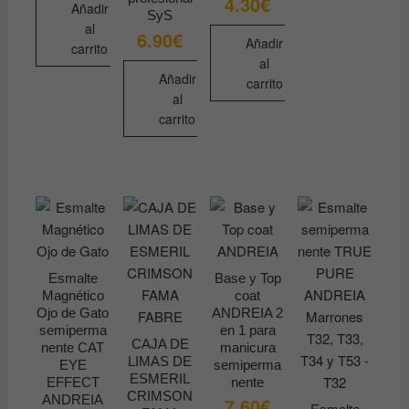
4.30
€
Este
Añadir
SyS
producto
al
6.90
€
Añadir
tiene
carrito
al
múltiples
Añadir
carrito
variantes.
al
Las
carrito
opciones
se
pueden
elegir
en
la
página
Esmalte
Base y Top
de
Magnético
coat
producto
Ojo de Gato
ANDREIA 2
semiperma
en 1 para
CAJA DE
nente CAT
manicura
LIMAS DE
EYE
semiperma
ESMERIL
EFFECT
nente
CRIMSON
ANDREIA
7.60
€