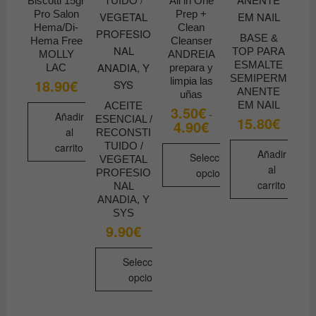
Biscotti 15gr
All in One
en
elegir
Pro Salon
Prep +
la
Hema/Di-
Clean
en
página
BASE &
Hema Free
Cleanser
la
TOP PARA
de
MOLLY
ANDREIA
página
ESMALTE
LAC
prepara y
producto
SEMIPERM
de
limpia las
18.90
€
ANENTE
uñas
producto
EM NAIL
ACEITE
3.50
€
-
Añadir
ESENCIAL /
15.80
€
4.90
€
Rango
al
RECONSTI
de
precios:
TUIDO /
carrito
Añadir
desde
Seleccionar
VEGETAL
3.50€
al
opciones
PROFESIO
hasta
carrito
NAL
4.90€
Este
ANADIA, Y
producto
SYS
tiene
9.90
€
múltiples
Seleccionar
variantes.
opciones
Las
opciones
Este
se
producto