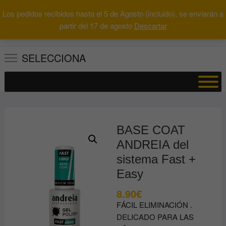
Saltar
Los pedidos recibidos hasta el 5 de Agosto (incluido), se enviarán a
al
0
Total
Buscar
partir del 17 de agosto
Descartar
0.00€
contenido
por:
SELECCIONA
BASE COAT
ANDREIA del
sistema Fast +
Easy
8.90
€
FÁCIL ELIMINACIÓN .
DELICADO PARA LAS