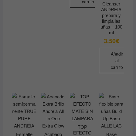
carrito
Cleanser
producto
ANDREIA
tiene
prepara y
múltiples
limpia las
uñas – 100
variantes.
ml
Las
3.50
€
opciones
se
Añadir
pueden
al
elegir
carrito
en
la
página
de
producto
TOP
EFECTO
Esmalte
Acabado
Base