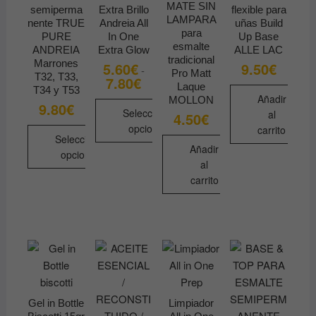
MATE SIN
semiperma
Extra Brillo
flexible para
LAMPARA
nente TRUE
Andreia All
uñas Build
para
PURE
In One
Up Base
esmalte
ANDREIA
Extra Glow
ALLE LAC
tradicional
Marrones
5.60
€
9.50
€
-
Pro Matt
T32, T33,
7.80
€
Rango
Laque
de
T34 y T53
Añadir
MOLLON
precios:
9.80
€
desde
Seleccionar
al
4.50
€
5.60€
opciones
carrito
hasta
Seleccionar
7.80€
Añadir
Este
opciones
al
producto
Este
carrito
tiene
producto
múltiples
tiene
variantes.
múltiples
Las
variantes.
opciones
Las
se
opciones
pueden
se
elegir
Gel in Bottle
Limpiador
pueden