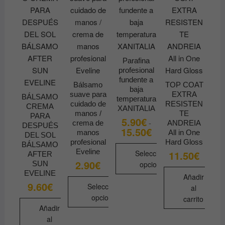
página
producto
de
producto
Parafina
profesional
fundente a
Bálsamo
TOP COAT
baja
suave para
EXTRA
BÁLSAMO
temperatura
cuidado de
RESISTEN
CREMA
XANITALIA
manos /
TE
PARA
5.90
€
-
crema de
ANDREIA
DESPUÉS
15.50
€
Rango
manos
All in One
DEL SOL
de
profesional
Hard Gloss
precios:
BÁLSAMO
Eveline
desde
11.50
€
Seleccionar
AFTER
5.90€
2.90
€
SUN
opciones
hasta
EVELINE
15.50€
Añadir
Este
9.60
€
Seleccionar
al
producto
opciones
carrito
tiene
Añadir
Este
múltiples
al
producto