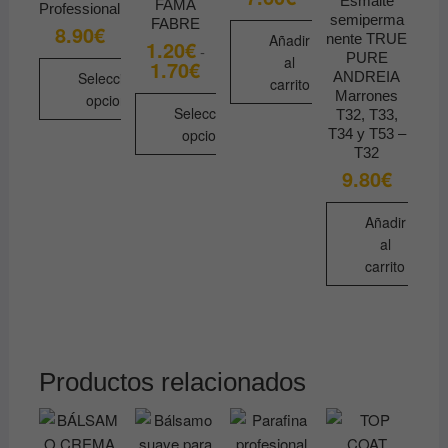
Esmalte
FAMA
Professional
semiperma
FABRE
8.90
€
Añadir
nente TRUE
1.20
€
-
PURE
al
1.70
€
Rango
Seleccionar
ANDREIA
de
carrito
precios:
Marrones
opciones
desde
Seleccionar
T32, T33,
1.20€
Este
opciones
T34 y T53 –
hasta
producto
T32
1.70€
Este
9.80
€
tiene
producto
múltiples
tiene
Añadir
variantes.
múltiples
al
Las
variantes.
carrito
opciones
Las
se
opciones
pueden
se
elegir
pueden
en
Productos relacionados
elegir
la
en
página
la
de