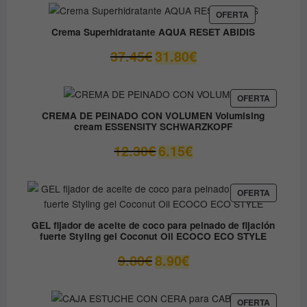
era:
es:
PRODUCTO
OFERTA
EN
59.05€.
41.33€.
Crema Superhidratante AQUA RESET ABIDIS
OFERTA
El
El
37.45
€
31.80
€
precio
precio
original
actual
era:
es:
PRODUC
OFERTA
EN
37.45€.
31.80€.
CREMA DE PEINADO CON VOLUMEN Volumising
OFERTA
cream ESSENSITY SCHWARZKOPF
El
El
12.30
€
6.15
€
precio
precio
original
actual
era:
es:
PRODUC
OFERTA
EN
12.30€.
6.15€.
OFERTA
GEL fijador de aceite de coco para peinado de fijación
fuerte Styling gel Coconut Oil ECOCO ECO STYLE
El
El
9.80
€
8.90
€
precio
precio
original
actual
era:
es:
PRODUC
OFERTA