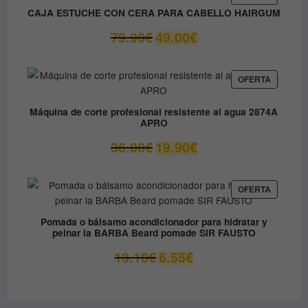
EN
9.80€.
8.90€.
CAJA ESTUCHE CON CERA PARA CABELLO HAIRGUM
OFERTA
El
El
79.90
€
49.00
€
precio
precio
original
actual
era:
es:
PRODUC
OFERTA
EN
79.90€.
49.00€.
OFERTA
Máquina de corte profesional resistente al agua 2874A
APRO
El
El
36.00
€
19.90
€
precio
precio
original
actual
era:
es:
PRODUC
OFERTA
EN
36.00€.
19.90€.
OFERTA
Pomada o bálsamo acondicionador para hidratar y
peinar la BARBA Beard pomade SIR FAUSTO
El
El
13.10
€
6.55
€
precio
precio
original
actual
era:
es: