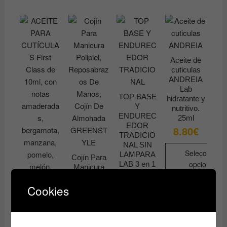
pueden
tiene
elegir
múltiples
en
variantes.
la
Las
página
opciones
Aceite de
de
cuticulas
se
ANDREIA
producto
pueden
Lab
elegir
TOP BASE
hidratante y
Y
en
nutritivo.
ENDUREC
25ml
la
EDOR
8.80
€
página
TRADICIO
de
NAL SIN
Seleccionar
LAMPARA
producto
Cojín Para
opciones
LAB 3 en 1
Manicura
Strength
Polipiel,
Este
Boost Base
Reposabraz
Cookies
producto
+ Top Coat
os De
ANDREIA
tiene
Manos,
PROFESIO
Cojín De
múltiples
NAL
Almohada