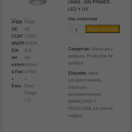
UÑAS . SIN PRIMER .
LED Y UV
Hay existencias
BASE
Añadir al carrito
COAT
ANDREIA
Categorías:
Manicura y
del
pedicura
,
Productos de
sistema
estética
Fast
+
Etiquetas:
base
Easy
semipermanente
,
cantidad
manicura
semipermanente
,
MANICURA Y
PEDICURA
,
sin primer
,
vegano