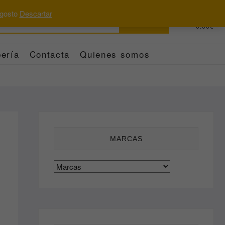
 agosto
Descartar
Buscar
0
Total
0.00€
por:
ería
Contacta
Quienes somos
MARCAS