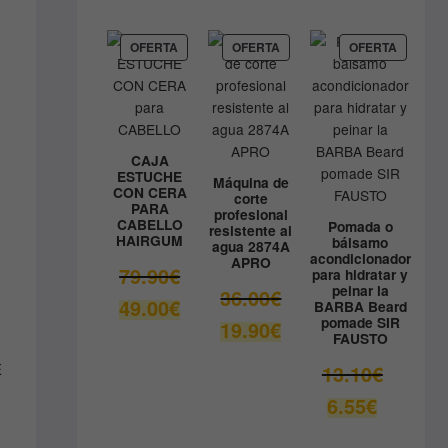
precio
era:
actual
9.80€.
es:
PRODUCTO
PRODUCTO
PRODUC
OFERTA
OFERTA
OFERTA
EN
EN
EN
8.90€.
OFERTA
OFERTA
OFERTA
CAJA
ESTUCHE
Máquina de
CON CERA
corte
PARA
profesional
CABELLO
Pomada o
resistente al
HAIRGUM
bálsamo
agua 2874A
acondicionador
APRO
El
79.90
€
para hidratar y
peinar la
precio
El
36.00
€
El
49.00
€
BARBA Beard
original
precio
pomade SIR
precio
El
19.90
€
era:
original
FAUSTO
actual
precio
79.90€.
era:
es:
actual
El
13.10
€
E
36.00€.
49.00€.
es:
precio
El
6.55
€
19.90€.
original
precio
era:
actual