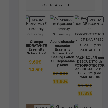
OFERTAS - OUTLET
PRODUCTO
PRODUCTO
PRO
OFERTA
OFERTA
OFERTA
EN
EN
EN
OFERTA
OFERTA
OFE
Champu
Acondicionador
HIDRATANTE
reparador
Essensity
Essensity
Schwarkopf
Schwarzkopf
Sealing Lotion
PACK SOLAR con
9.60
€
1L: Reparación
DESCUENTO de
-
y Color
FOTOPROTECTOR
Rango
14.50
€
en CREMA FPS50
El
37.00
€
DE 200ml y de
de
75ML ABIDIS
precio
precios:
El
14.80
€
original
desde
El
59.05
€
precio
era:
9.60€
precio
actual
El
41.33
€
37.00€.
hasta
original
es:
precio
14.50€
era:
14.80€.
actual
59.05€.
es:
PRODUCTO
PRODUCTO
PRODUCT
OFERTA
OFERTA
OFERTA