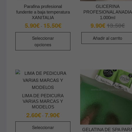
de
Parafina profesional
GLICERINA
producto
fundente a baja temperatura
PROFESIONAL ANADIA
XANITALIA
1.000ml
5.90
€
15.50
€
9.90
€
13.50
€
Rango
El
El
-
de
pre
pre
precios:
orig
act
Este
desde
era:
es:
Seleccionar
Añadir al carrito
producto
5.90€
13.
9.9
opciones
hasta
tiene
15.50€
múltiples
variantes.
Las
opciones
se
pueden
LIMA DE PEDICURA
elegir
VARIAS MARCAS Y
en
MODELOS
la
2.60
€
7.90
€
Rango
-
de
página
precios:
Este
de
desde
Seleccionar
producto
GELATINA DE SPA PAR
2.60€