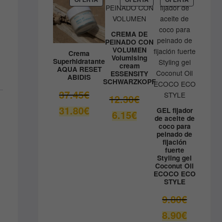
EN
EN
EN
41.33€.
OFERTA
OFERTA
OFERTA
CREMA DE
PEINADO CON
VOLUMEN
Crema
Volumising
Superhidratante
cream
AQUA RESET
ESSENSITY
ABIDIS
SCHWARZKOPF
El
37.45
€
El
12.30
€
precio
precio
El
31.80
€
GEL fijador
El
6.15
€
original
original
de aceite de
precio
precio
era:
coco para
era:
actual
actual
peinado de
37.45€.
12.30€.
es:
fijación
es:
fuerte
31.80€.
6.15€.
Styling gel
Coconut Oil
ECOCO ECO
STYLE
El
9.80
€
precio
El
8.90
€
original