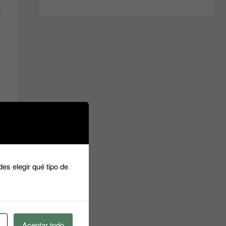
13.10€.
,
es:
6.55€.
es elegir qué tipo de
Aceptar todo