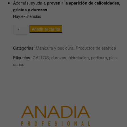
Además, ayuda a
prevenir la aparición de callosidades,
grietas y durezas
Hay existencias
CREMA
Añadir al carrito
HIDRATANTE
PARA
Categorías:
Manicura y pedicura
,
Productos de estética
TRATAMIENTO
DE
Etiquetas:
CALLOS
,
durezas
,
hidratacion
,
pedicura
,
pies
PIES
sanos
PROFESIONAL
ANADIA
cantidad