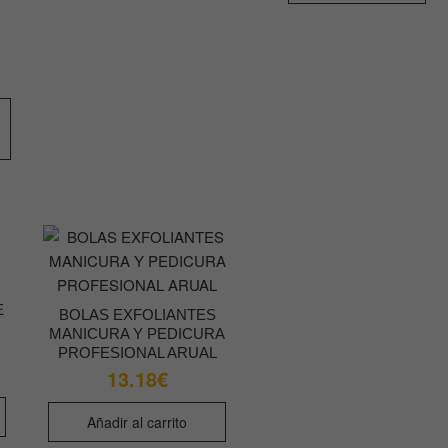
Este
producto
tiene
múltiples
variantes.
Las
opciones
se
pueden
E
BOLAS EXFOLIANTES
elegir
MANICURA Y PEDICURA
en
PROFESIONAL ARUAL
la
13.18
€
página
de
Añadir al carrito
producto