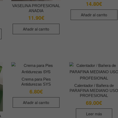
14.80
€
VASELINA PROFESIONAL
ANADIA
Añadir al carrito
11.90
€
cio
cio
Añadir al carrito
inal
ual
50€.
0€.
Crema para Pies
Antidurezas SYS
Calentador / Bañera de
6.80
€
PARAFINA MEDIANO US
PROFESIONAL
69.00
€
Añadir al carrito
Leer más
A