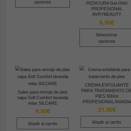
producto
opciones
PEDICURA Gel-Ohh!
hasta
tiene
7.90€
PROFESIONAL
múltiples
AVRYBEAUTY
variantes.
6.50
€
Las
opciones
Seleccionar
se
opciones
pueden
elegir
en
la
página
de
CREMA EXFOLIANTE
producto
PARA TRATAMIENTO D
Sales para remojo de pies
PIES 500ml
napa Soft Comfort lavanda
PROFESIONAL ANADIA
relax SILCARE
21.30
€
9.50
€
Añadir al carrito
Añadir al carrito