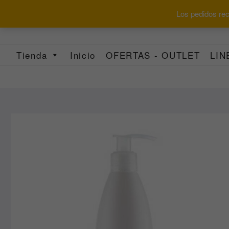
Saltar
Los pedidos reci
al
contenido
Tienda
Inicio
OFERTAS - OUTLET
LIN