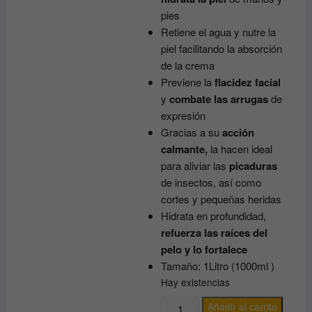
pies
Retiene el agua y nutre la
piel facilitando la absorción
de la crema
Previene la
flacidez facial
y
combate las arrugas
de
expresión
Gracias a su
acción
calmante,
la hacen ideal
para aliviar las
picaduras
de insectos, así como
cortes y pequeñas heridas
Hidrata en profundidad,
refuerza las raíces del
pelo y lo fortalece
Tamaño: 1Litro (1000ml )
Hay existencias
GLICERINA
Añadir al carrito