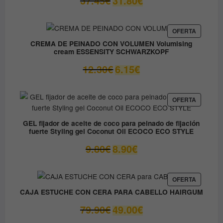
37.45
€
31.80
€
precio
precio
original
actual
era:
es:
PRODUC
OFERTA
EN
37.45€.
31.80€.
CREMA DE PEINADO CON VOLUMEN Volumising
OFERTA
cream ESSENSITY SCHWARZKOPF
El
El
12.30
€
6.15
€
precio
precio
original
actual
era:
es:
PRODUC
OFERTA
EN
12.30€.
6.15€.
OFERTA
GEL fijador de aceite de coco para peinado de fijación
fuerte Styling gel Coconut Oil ECOCO ECO STYLE
El
El
9.80
€
8.90
€
precio
precio
original
actual
era:
es:
PRODUC
OFERTA
EN
9.80€.
8.90€.
CAJA ESTUCHE CON CERA PARA CABELLO HAIRGUM
OFERTA
El
El
79.90
€
49.00
€
precio
precio