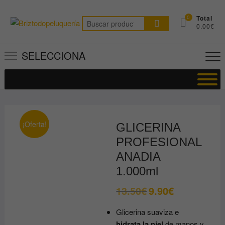
Saltar
al
0
Total
Buscar
0.00€
contenido
por:
SELECCIONA
¡Oferta!
GLICERINA
PROFESIONAL
ANADIA
1.000ml
13.50
€
9.90
€
El
El
precio
precio
original
actual
Glicerina suaviza e
era:
es:
13.50€.
9.90€.
hidrata la piel
de manos y