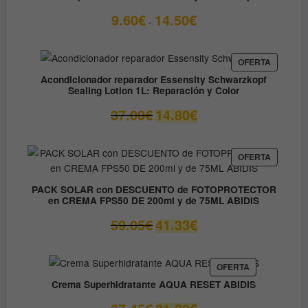
OFERTA
Rango
9.60
€
14.50
€
-
de
precios:
desde
PRODUC
OFERTA
EN
9.60€
Acondicionador reparador Essensity Schwarzkopf
OFERTA
Sealing Lotion 1L: Reparación y Color
hasta
14.50€
El
El
37.00
€
14.80
€
precio
precio
original
actual
era:
es:
PRODUC
OFERTA
EN
37.00€.
14.80€.
OFERTA
PACK SOLAR con DESCUENTO de FOTOPROTECTOR
en CREMA FPS50 DE 200ml y de 75ML ABIDIS
El
El
59.05
€
41.33
€
precio
precio
original
actual
era:
es:
PRODUCTO
OFERTA
EN
59.05€.
41.33€.
Crema Superhidratante AQUA RESET ABIDIS
OFERTA
El
El