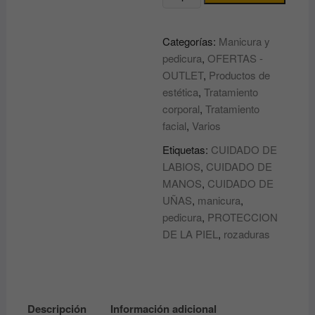
PROFESIONAL
ANADIA
Categorías:
Manicura y
1.000ml
pedicura
,
OFERTAS -
cantidad
OUTLET
,
Productos de
estética
,
Tratamiento
corporal
,
Tratamiento
facial
,
Varios
Etiquetas:
CUIDADO DE
LABIOS
,
CUIDADO DE
MANOS
,
CUIDADO DE
UÑAS
,
manicura
,
pedicura
,
PROTECCION
DE LA PIEL
,
rozaduras
Descripción
Información adicional