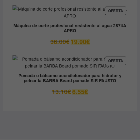
original
actual
era:
es:
PRODUC
OFERTA
EN
79.90€.
49.00€.
OFERTA
Máquina de corte profesional resistente al agua 2874A
APRO
El
El
36.00
€
19.90
€
precio
precio
original
actual
era:
es:
PRODUC
OFERTA
EN
36.00€.
19.90€.
OFERTA
Pomada o bálsamo acondicionador para hidratar y
peinar la BARBA Beard pomade SIR FAUSTO
El
El
13.10
€
6.55
€
precio
precio
original
actual
era:
es:
13.10€.
6.55€.