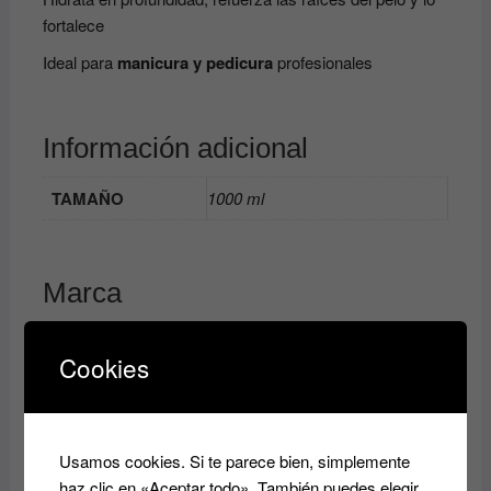
fortalece
Ideal para
manicura y pedicura
profesionales
Información adicional
TAMAÑO
1000 ml
Marca
ANADIA PROFESIONAL
Cookies
Productos relacionados
Usamos cookies. Si te parece bien, simplemente
haz clic en «Aceptar todo». También puedes elegir