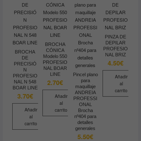
pueden
elegir
en
la
página
PINZA DE
de
DEPILAR
BROCHA
PROFESIO
producto
CÓNICA
BROCHA
NAL BRIZ
Modelo 550
DE
4.50
€
PROFESIO
PRECISIÓ
NAL BOAR
N
LINE
Pincel plano
PROFESIO
Añadir
para
2.70
€
NAL N 548
al
maquillaje
BOAR LINE
carrito
ANDREIA
3.70
€
Añadir
PROFESSI
al
ONAL
Añadir
carrito
Brocha
al
nº404 para
detalles
carrito
generales
5.50
€