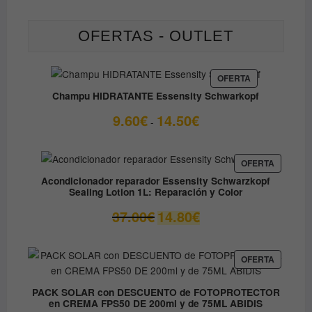
OFERTAS - OUTLET
PRODUCTO
OFERTA
EN
Champu HIDRATANTE Essensity Schwarkopf
OFERTA
Rango
9.60
€
14.50
€
-
de
precios:
desde
PRODUC
OFERTA
EN
9.60€
Acondicionador reparador Essensity Schwarzkopf
OFERTA
Sealing Lotion 1L: Reparación y Color
hasta
14.50€
El
El
37.00
€
14.80
€
precio
precio
original
actual
era:
es:
PRODUC
OFERTA
EN
37.00€.
14.80€.
OFERTA
PACK SOLAR con DESCUENTO de FOTOPROTECTOR
en CREMA FPS50 DE 200ml y de 75ML ABIDIS