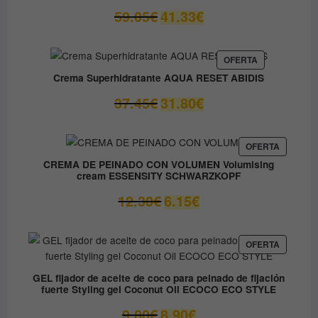
El
El
59.05
€
41.33
€
precio
precio
original
actual
era:
es:
PRODUCTO
OFERTA
EN
59.05€.
41.33€.
Crema Superhidratante AQUA RESET ABIDIS
OFERTA
El
El
37.45
€
31.80
€
precio
precio
original
actual
era:
es:
PRODUC
OFERTA
EN
37.45€.
31.80€.
CREMA DE PEINADO CON VOLUMEN Volumising
OFERTA
cream ESSENSITY SCHWARZKOPF
El
El
12.30
€
6.15
€
precio
precio
original
actual
era:
es:
PRODUC
OFERTA
EN
12.30€.
6.15€.
OFERTA
GEL fijador de aceite de coco para peinado de fijación
fuerte Styling gel Coconut Oil ECOCO ECO STYLE
El
El
9.80
€
8.90
€