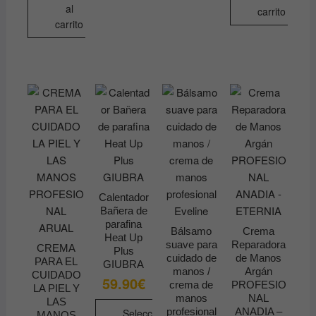
variantes.
al
carrito
carrito
Las
opciones
se
pueden
elegir
en
la
página
de
producto
Calentador
Bañera de
parafina
Bálsamo
Crema
Heat Up
suave para
Reparadora
CREMA
Plus
cuidado de
de Manos
PARA EL
GIUBRA
manos /
Argán
CUIDADO
59.90
€
crema de
PROFESIO
LA PIEL Y
manos
NAL
LAS
profesional
ANADIA –
Seleccionar
MANOS