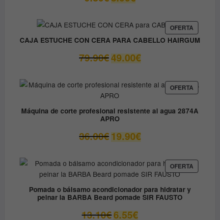
precio
precio
original
actual
era:
es:
PRODUC
OFERTA
EN
9.80€.
8.90€.
CAJA ESTUCHE CON CERA PARA CABELLO HAIRGUM
OFERTA
El
El
79.90
€
49.00
€
precio
precio
original
actual
era:
es:
PRODUC
OFERTA
EN
79.90€.
49.00€.
OFERTA
Máquina de corte profesional resistente al agua 2874A
APRO
El
El
36.00
€
19.90
€
precio
precio
original
actual
era:
es:
PRODUC
OFERTA
EN
36.00€.
19.90€.
OFERTA
Pomada o bálsamo acondicionador para hidratar y
peinar la BARBA Beard pomade SIR FAUSTO
El
El
13.10
€
6.55
€