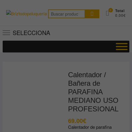
Saltar
al
0
Total
Buscar
0.00€
contenido
por:
SELECCIONA
Calentador /
Bañera de
PARAFINA
MEDIANO USO
PROFESIONAL
69.00
€
Calentador de parafina