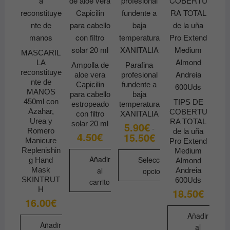
MASCARIL
LA
Ampolla de
Parafina
reconstituye
aloe vera
profesional
nte de
Capicilin
fundente a
MANOS
para cabello
baja
450ml con
TIPS DE
estropeado
temperatura
Azahar,
COBERTU
con filtro
XANITALIA
Urea y
RA TOTAL
solar 20 ml
5.90
€
-
Romero
de la uña
4.50
€
15.50
€
Rango
Manicure
Pro Extend
de
Replenishin
precios:
Medium
desde
Añadir
Seleccionar
g Hand
Almond
5.90€
Mask
al
opciones
Andreia
hasta
SKINTRUT
600Uds
carrito
15.50€
Este
H
18.50
€
producto
16.00
€
tiene
Añadir
múltiples
Añadir
al