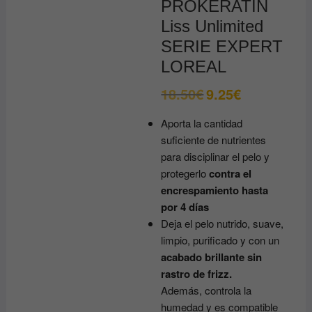
PROKERATIN
Liss Unlimited
SERIE EXPERT
LOREAL
18.50
€
9.25
€
El
El
precio
precio
original
actual
Aporta la cantidad
era:
es:
18.50€.
9.25€.
suficiente de nutrientes
para disciplinar el pelo y
protegerlo
contra el
encrespamiento hasta
por 4 días
Deja el pelo nutrido, suave,
limpio, purificado y con un
acabado brillante sin
rastro de frizz.
Además, controla la
humedad y es compatible