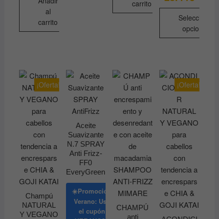
Añadir
de
carrito
precios
al
desde
Seleccionar
carrito
20.81€
opciones
hasta
28.44€
Este
producto
tiene
múltiples
¡Oferta!
¡Oferta!
variantes.
Las
opciones
se
Aceite
Suavizante
pueden
N.7 SPRAY
elegir
Anti Frizz-
en
FF0
la
EveryGreen
página
☀️Promoción
de
Champú
Verano: Usa
NATURAL
producto
CHAMPÚ
el cupón
Y VEGANO
anti