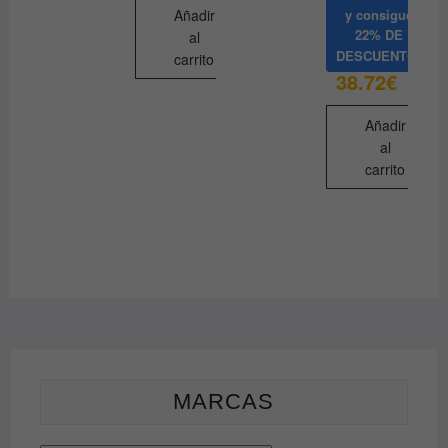
y consigue
Añadir
22% DE
al
DESCUENTO
carrito
38.72
€
Añadir
al
carrito
MARCAS