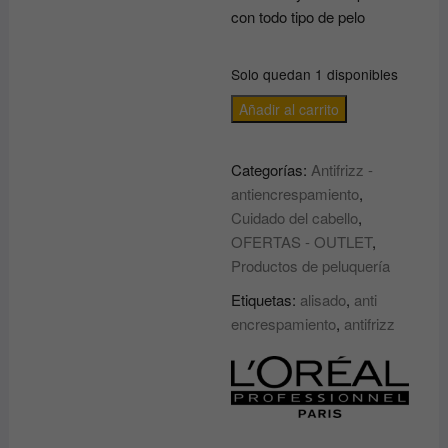
con todo tipo de pelo
Solo quedan 1 disponibles
CHAMPÚ
Añadir al carrito
ALISADOR
ANTIFRIZZ
Categorías:
Antifrizz -
para
antiencrespamiento
,
cabellos
Cuidado del cabello
,
rebeldes
OFERTAS - OUTLET
,
encrespados
Productos de peluquería
500ml
PROKERATIN
Etiquetas:
alisado
,
anti
Liss
encrespamiento
,
antifrizz
Unlimited
SERIE
EXPERT
LOREAL
cantidad