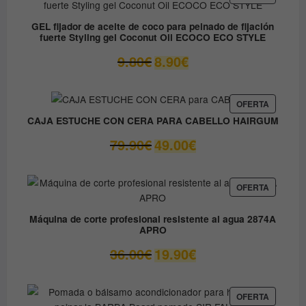
EN
12.30€.
6.15€.
OFERTA
GEL fijador de aceite de coco para peinado de fijación
fuerte Styling gel Coconut Oil ECOCO ECO STYLE
El
El
9.80
€
8.90
€
precio
precio
original
actual
era:
es:
PRODUC
OFERTA
EN
9.80€.
8.90€.
CAJA ESTUCHE CON CERA PARA CABELLO HAIRGUM
OFERTA
El
El
79.90
€
49.00
€
precio
precio
original
actual
era:
es:
PRODUC
OFERTA
EN
79.90€.
49.00€.
OFERTA
Máquina de corte profesional resistente al agua 2874A
APRO
El
El
36.00
€
19.90
€
precio
precio
original
actual
era:
es:
PRODUC
OFERTA