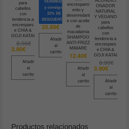
ACONDICI
VERANO22
para
encrespami
ONADOR
y consigue
cabellos
ento y
NATURAL
22% DE
con
desenredant
Y VEGANO
DESCUENTO
tendencia a
e con aceite
para
encrespars
25.89
€
de
cabellos
e CHIA &
macadamia
con
GOJI KATAI
SHAMPOO
tendencia a
Añadir
8.50
€
El
El
ANTI-FRIZZ
encrespars
al
precio
precio
3.90
€
MIMARE
e CHIA &
original
actual
carrito
12.40
€
era:
es:
GOJI KATAI
8.50€.
3.90€.
8.90
€
Añadir
El
El
precio
precio
3.90
€
al
Añadir
original
actual
carrito
al
era:
es:
8.90€.
3.90€.
carrito
Añadir
al
carrito
Productos relacionados