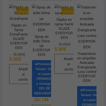
¡Oferta!
¡Oferta!
Fijador en
spray fuerte
Fijador en
GLAZE
Spray
EVERYGR
ExtraFuerte
Spray de
EEN
GLAZE
brillo Shine
9.90
€
El
El
EVERYGR
up
precio
precio
5.90
€
EEN
original
actual
EVERYGR
9.90
€
El
El
era:
es:
Tratamiento
EEN
precio
precio
9.90€.
5.90€.
5.90
€
en ampollas
Añadir
original
actual
Anticaida
era:
es:
al
☀️Promoción
9.90€.
5.90€.
Energizante
Añadir
Verano: Usa
carrito
Loss control
el cupón
al
EVERYGR
VERANO22
carrito
EEN
y consigue
22% DE
☀️Promoción
DESCUENTO
Verano: Usa
26.14
€
el cupón
VERANO22