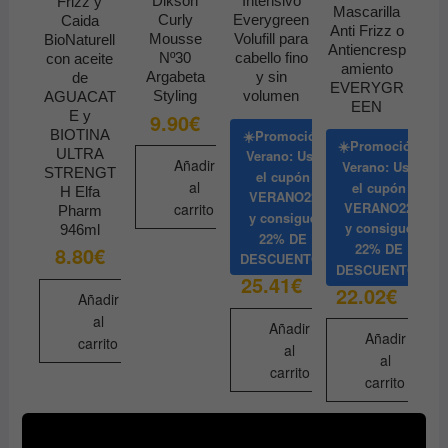
Dikson
Intensivo
Frizz y
en
Mascarilla
Curly
Everygreen
Caida
Anti Frizz o
la
Mousse
Volufill para
BioNaturell
Antiencresp
Nº30
cabello fino
página
con aceite
amiento
Argabeta
y sin
de
de
EVERYGR
Styling
volumen
AGUACAT
producto
EEN
E y
9.90
€
☀️Promoción
BIOTINA
☀️Promoción
ULTRA
Verano: Usa
Añadir
Verano: Usa
STRENGT
el cupón
al
el cupón
H Elfa
VERANO22
VERANO22
carrito
Pharm
y consigue
y consigue
946ml
22% DE
22% DE
8.80
€
DESCUENTO
DESCUENTO
25.41
€
22.02
€
Añadir
al
Añadir
Añadir
carrito
al
al
carrito
carrito