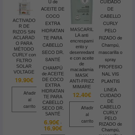
ACTIVADO
R DE
MASCARIL
RIZOS SIN
LA anti
ACLARAD
encrespami
O PARA
ento y
MÉTODO
desenredant
CURLY con
e con aceite
FILTRO
de
SOLAR
CHAMPÚ
macadamia
VOLTAGE
de ACEITE
MASK
19.90
€
DE COCO
ANTI-FRIZZ
EXTRA
MIMARE
LINEA
HIDRATAN
Añadir
12.40
€
CUIDADO
TE PARA
al
DE
CABELLO
carrito
CABELLO
Añadir
SECO DR.
CURLY
al
SANTÉ
PELO
6.90
€
carrito
-
RIZADO de
16.90
€
Rango
Champú,
de