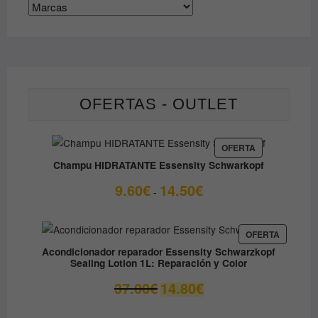
OFERTAS - OUTLET
PRODUCTO
OFERTA
EN
Champu HIDRATANTE Essensity Schwarkopf
OFERTA
Rango
9.60
€
14.50
€
-
de
precios:
desde
PRODUC
OFERTA
EN
9.60€
Acondicionador reparador Essensity Schwarzkopf
OFERTA
Sealing Lotion 1L: Reparación y Color
hasta
14.50€
El
El
37.00
€
14.80
€
precio
precio
original
actual