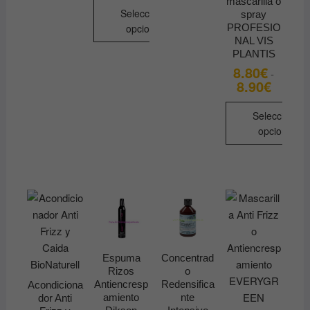
precios:
mascarilla o
desde
Seleccionar
spray
6.90€
opciones
PROFESIO
hasta
NAL VIS
16.90€
Este
PLANTIS
producto
8.80
€
-
tiene
8.90
€
Rango
de
múltiples
precios:
desde
variantes.
Seleccionar
8.80€
opciones
Las
hasta
8.90€
opciones
Este
se
producto
pueden
tiene
elegir
múltiples
en
variantes.
la
Las
página
opciones
Espuma
Concentrad
de
se
Rizos
o
producto
pueden
Antiencresp
Redensifica
Acondiciona
amiento
nte
dor Anti
elegir