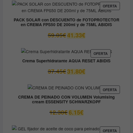
era:
es:
PRODUC
OFERTA
EN
37.00€.
14.80€.
OFERTA
PACK SOLAR con DESCUENTO de FOTOPROTECTOR
en CREMA FPS50 DE 200ml y de 75ML ABIDIS
El
El
59.05
€
41.33
€
precio
precio
original
actual
era:
es:
PRODUCTO
OFERTA
EN
59.05€.
41.33€.
Crema Superhidratante AQUA RESET ABIDIS
OFERTA
El
El
37.45
€
31.80
€
precio
precio
original
actual
era:
es:
PRODUC
OFERTA
EN
37.45€.
31.80€.
CREMA DE PEINADO CON VOLUMEN Volumising
OFERTA
cream ESSENSITY SCHWARZKOPF
El
El
12.30
€
6.15
€
precio
precio
original
actual
era:
es:
PRODUC
OFERTA