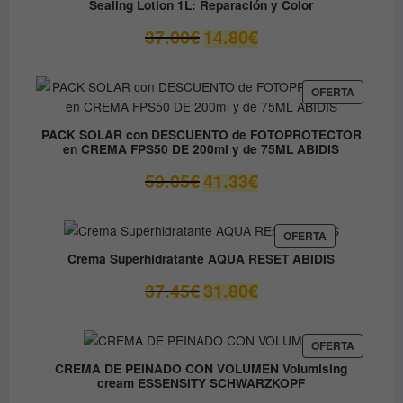
OFERTA
Sealing Lotion 1L: Reparación y Color
hasta
14.50€
El
El
37.00
€
14.80
€
precio
precio
original
actual
era:
es:
PRODUC
OFERTA
EN
37.00€.
14.80€.
OFERTA
PACK SOLAR con DESCUENTO de FOTOPROTECTOR
en CREMA FPS50 DE 200ml y de 75ML ABIDIS
El
El
59.05
€
41.33
€
precio
precio
original
actual
era:
es:
PRODUCTO
OFERTA
EN
59.05€.
41.33€.
Crema Superhidratante AQUA RESET ABIDIS
OFERTA
El
El
37.45
€
31.80
€
precio
precio
original
actual
era:
es:
PRODUC
OFERTA
EN
37.45€.
31.80€.
CREMA DE PEINADO CON VOLUMEN Volumising
OFERTA
cream ESSENSITY SCHWARZKOPF