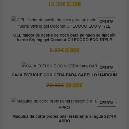
El
El
12.30
€
6.15
€
precio
precio
original
actual
era:
es:
PRODUC
OFERTA
EN
12.30€.
6.15€.
OFERTA
GEL fijador de aceite de coco para peinado de fijación
fuerte Styling gel Coconut Oil ECOCO ECO STYLE
El
El
9.80
€
8.90
€
precio
precio
original
actual
era:
es:
PRODUC
OFERTA
EN
9.80€.
8.90€.
CAJA ESTUCHE CON CERA PARA CABELLO HAIRGUM
OFERTA
El
El
79.90
€
49.00
€
precio
precio
original
actual
era:
es:
PRODUC
OFERTA
EN
79.90€.
49.00€.
OFERTA
Máquina de corte profesional resistente al agua 2874A
APRO