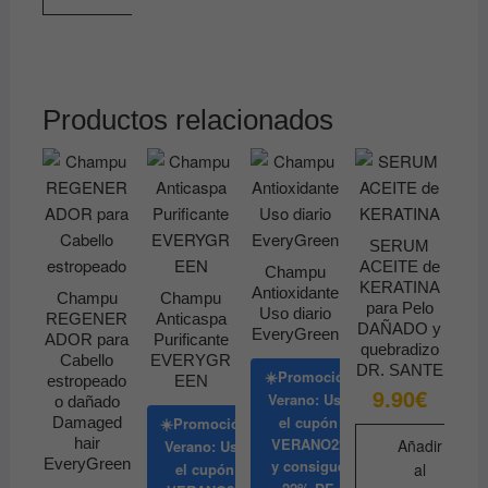
Productos relacionados
SERUM
ACEITE de
Champu
KERATINA
Antioxidante
Champu
Champu
para Pelo
Uso diario
REGENER
Anticaspa
DAÑADO y
EveryGreen
ADOR para
Purificante
quebradizo
Cabello
EVERYGR
DR. SANTE
☀️Promoción
estropeado
EEN
9.90
€
Verano: Usa
o dañado
el cupón
Damaged
☀️Promoción
VERANO22
hair
Añadir
Verano: Usa
EveryGreen
y consigue
el cupón
al