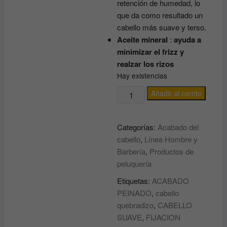
retención de humedad, lo
que da como resultado un
cabello más suave y terso.
Aceite mineral
:
ayuda a
minimizar el frizz y
realzar los rizos
Hay existencias
CERA
Añadir al carrito
PARA
PEINADO
Categorías:
Acabado del
ACONDICIONADORA
cabello
,
Línea Hombre y
CON
Barbería
,
Productos de
LANOLINA
peluquería
100%
PURA
Etiquetas:
ACABADO
super
PEINADO
,
cabello
100%
quebradizo
,
CABELLO
pure
SUAVE
,
FIJACION
lanolin