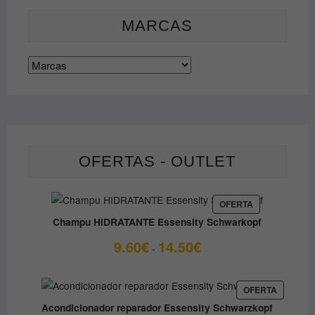
se
página
pueden
de
MARCAS
elegir
producto
en
la
página
de
producto
OFERTAS - OUTLET
PRODUCTO
OFERTA
EN
Champu HIDRATANTE Essensity Schwarkopf
OFERTA
Rango
9.60
€
14.50
€
-
de
precios:
desde
PRODUC
OFERTA
EN
9.60€
Acondicionador reparador Essensity Schwarzkopf