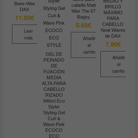
MEDIO Y
Bees-Wax
cabello Matt
BRILLO
DAX
Wax The 67
MÁXIMO
11.00
€
Bagsy
PARA
5.60
€
CABELLO
Neat Waves
Leer
de DAX
más
Añadir
7.90
€
al
carrito
GEL DE
Añadir
PEINADO
al
DE
carrito
FIJACIÓN
MEDIA
ALTA PARA
CABELLO
RIZADO
946ml Eco
Styler
Styling Gel
Curl &
Wave Pink
ECOCO
ECO