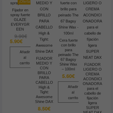
¡Oferta!
Fijador en
spray fuerte
GLAZE
EVERYGR
EEN
9.90
€
El
El
precio
precio
5.90
€
Cera fuerte
original
actual
con brillo
era:
es:
9.90€.
5.90€.
para
Añadir
peinado The
al
FIJADOR
67 Bagsy
carrito
MEDIO Y
Shine Wax
FIJADOR
CON
– 100ml
LIGERO O
BRILLO
CREMA
5.60
€
PARA
ACONDICI
CABELLO
ONADORA
Añadir
High &
para el
al
Tight:
cabello de
Awesome
carrito
fijación
Shine DAX
ligera
8.50
€
SUPER
NEAT DAX