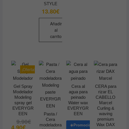
STYLE
13.80
€
Añadir
al
carrito
¡Oferta!
Gel Spray
Cera al
CERA para
Modelador
agua para
rizar EL
Modeling
peinado
CABELLO
spray gel
Water wax
Marcel
EVERYGR
EVERYGR
Curling &
EEN
EEN
waving
Pasta /
premium
Cera
9.90
€
El
El
precio
precio
Wax DAX
☀️Promoción
modeladora
4.90
€