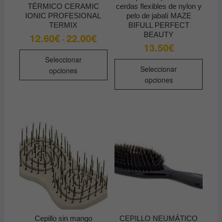
TÉRMICO CERAMIC
cerdas flexibles de nylon y
IONIC PROFESIONAL
pelo de jabalí MAZE
TERMIX
BIFULL PERFECT
BEAUTY
12.60
€
22.00
€
Rango
-
de
13.50
€
precios:
Este
desde
Seleccionar
Este
producto
12.60€
Seleccionar
opciones
produ
hasta
tiene
opciones
22.00€
tiene
múltiples
múltip
variantes.
varian
Las
Las
opciones
opcio
se
se
pueden
pued
elegir
elegir
en
en
la
la
página
págin
de
de
producto
Cepillo sin mango
CEPILLO NEUMÁTICO