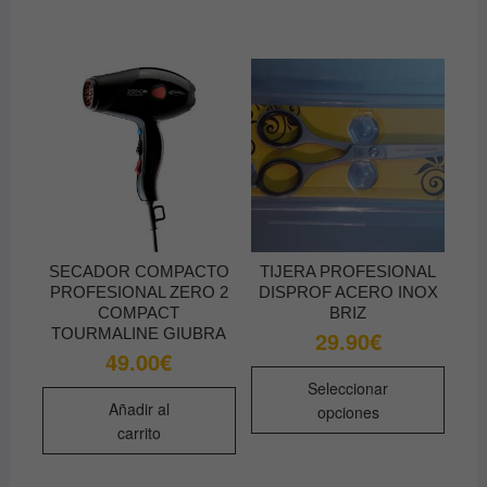
SECADOR COMPACTO
TIJERA PROFESIONAL
PROFESIONAL ZERO 2
DISPROF ACERO INOX
COMPACT
BRIZ
TOURMALINE GIUBRA
29.90
€
49.00
€
Este
Seleccionar
produ
Añadir al
opciones
tiene
carrito
múltip
varian