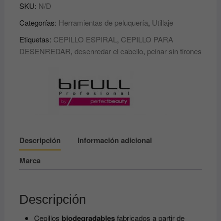
SKU:
N/D
·
Colores
Categorías:
Herramientas de peluquería
,
Utillaje
Flúor
Etiquetas:
CEPILLO ESPIRAL
,
CEPILLO PARA
BIO
DESENREDAR
,
desenredar el cabello
,
peinar sin tirones
SPIRAL
·
FLUORINE
COLOUR
BIFULL
PERFECT
BEAUTY
cantidad
Descripción
Información adicional
Marca
Descripción
Cepillos
biodegradables
fabricados a partir de