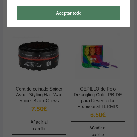
carrito
Aceptar todo
Cera de peinado Spider
CEPILLO de Pelo
Asuer Styling Hair Wax
Detangling Color PRIDE
Spider Black Crows
para Desenredar
Profesional TERMIX
7.50
€
6.50
€
Añadir al
Añadir al
carrito
carrito