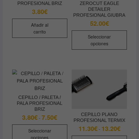
PROFESIONAL BRIZ
ZEROCUT EAGLE
DETAILER
3.80
€
PROFESIONAL GIUBRA
52.00
€
Añadir al
carrito
Este
Seleccionar
produ
opciones
tiene
múltip
varian
Las
opcio
se
pued
CEPILLO / PALETA /
elegir
PALA PROFESIONAL
en
BRIZ
la
CEPILLO PLANO
3.80
€
7.50
€
Rango
-
PROFESIONAL TERMIX
de
págin
precios:
Este
11.30
€
13.20
€
Rango
de
-
desde
Seleccionar
de
producto
3.80€
produ
precios:
Este
opciones