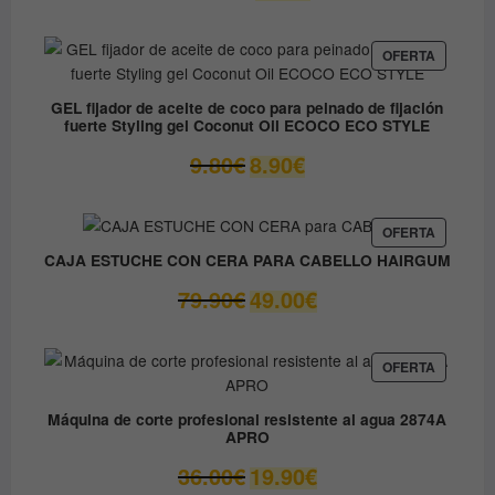
precio
precio
original
actual
era:
es:
PRODUC
OFERTA
EN
12.30€.
6.15€.
OFERTA
GEL fijador de aceite de coco para peinado de fijación
fuerte Styling gel Coconut Oil ECOCO ECO STYLE
El
El
9.80
€
8.90
€
precio
precio
original
actual
era:
es:
PRODUC
OFERTA
EN
9.80€.
8.90€.
CAJA ESTUCHE CON CERA PARA CABELLO HAIRGUM
OFERTA
El
El
79.90
€
49.00
€
precio
precio
original
actual
era:
es:
PRODUC
OFERTA
EN
79.90€.
49.00€.
OFERTA
Máquina de corte profesional resistente al agua 2874A
APRO
El
El
36.00
€
19.90
€
precio
precio