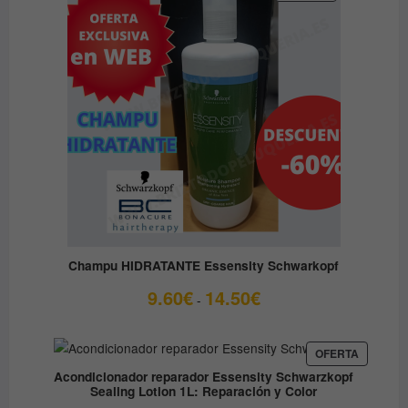
EN
OFERTA
Champu HIDRATANTE Essensity Schwarkopf
Rango
9.60
€
14.50
€
-
de
precios:
desde
PRODUC
OFERTA
EN
9.60€
Acondicionador reparador Essensity Schwarzkopf
OFERTA
Sealing Lotion 1L: Reparación y Color
hasta