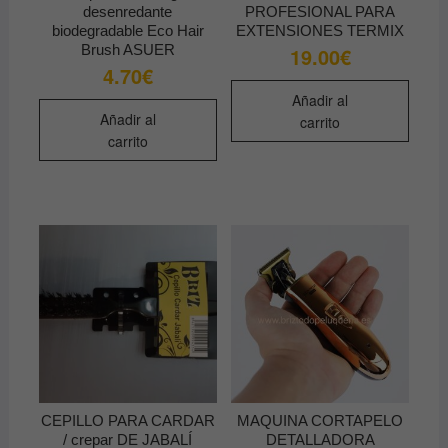
produ
desenredante
PROFESIONAL PARA
biodegradable Eco Hair
EXTENSIONES TERMIX
Brush ASUER
19.00
€
4.70
€
Añadir al
Añadir al
carrito
carrito
CEPILLO PARA CARDAR
MAQUINA CORTAPELO
/ crepar DE JABALÍ
DETALLADORA