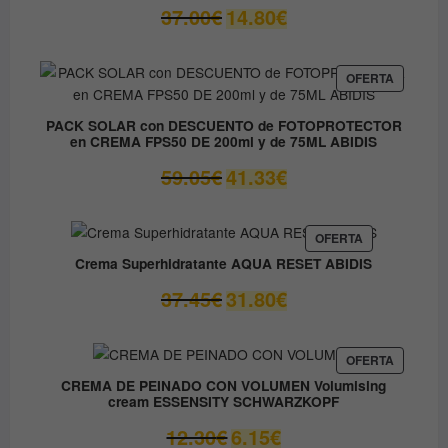
14.50€
El
El
37.00
€
14.80
€
precio
precio
original
actual
era:
es:
PRODUC
OFERTA
EN
37.00€.
14.80€.
OFERTA
PACK SOLAR con DESCUENTO de FOTOPROTECTOR
en CREMA FPS50 DE 200ml y de 75ML ABIDIS
El
El
59.05
€
41.33
€
precio
precio
original
actual
era:
es:
PRODUCTO
OFERTA
EN
59.05€.
41.33€.
Crema Superhidratante AQUA RESET ABIDIS
OFERTA
El
El
37.45
€
31.80
€
precio
precio
original
actual
era:
es:
PRODUC
OFERTA
EN
37.45€.
31.80€.
CREMA DE PEINADO CON VOLUMEN Volumising
OFERTA
cream ESSENSITY SCHWARZKOPF
El
El
12.30
€
6.15
€