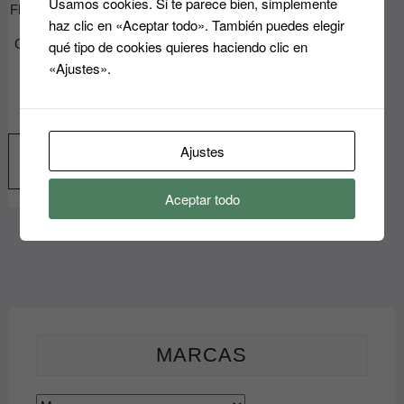
Usamos cookies. Si te parece bien, simplemente
Flúor BIO SPIRAL ·
producto
haz clic en «Aceptar todo». También puedes elegir
FLUORINE
COLOUR BIFULL
qué tipo de cookies quieres haciendo clic en
PERFECT
«Ajustes».
BEAUTY
7.60
€
Ajustes
Seleccionar
opciones
Aceptar todo
Este
producto
tiene
múltiples
variantes.
Las
opciones
se
MARCAS
pueden
elegir