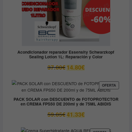
Acondicionador reparador Essensity Schwarzkopf
Sealing Lotion 1L: Reparación y Color
El
El
37.00
€
14.80
€
precio
precio
original
actual
era:
es:
PRODUC
OFERTA
EN
37.00€.
14.80€.
OFERTA
PACK SOLAR con DESCUENTO de FOTOPROTECTOR
en CREMA FPS50 DE 200ml y de 75ML ABIDIS
El
El
59.05
€
41.33
€
precio
precio
original
actual
era:
es:
PRODUCTO