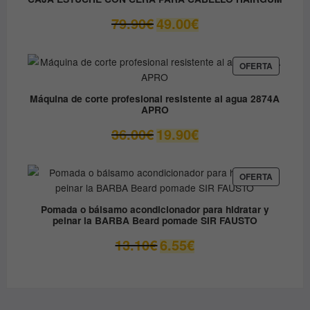
OFERTA
El
El
79.90
€
49.00
€
precio
precio
original
actual
era:
es:
PRODUC
OFERTA
EN
79.90€.
49.00€.
OFERTA
Máquina de corte profesional resistente al agua 2874A
APRO
El
El
36.00
€
19.90
€
precio
precio
original
actual
era:
es:
PRODUC
OFERTA
EN
36.00€.
19.90€.
OFERTA
Pomada o bálsamo acondicionador para hidratar y
peinar la BARBA Beard pomade SIR FAUSTO
El
El
13.10
€
6.55
€
precio
precio
original
actual
era:
es:
13.10€.
6.55€.