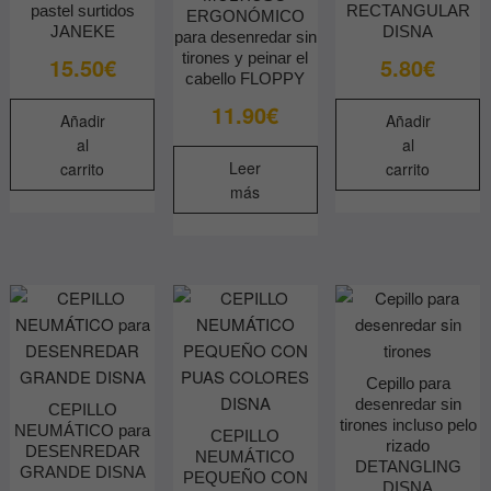
pastel surtidos
RECTANGULAR
ERGONÓMICO
JANEKE
DISNA
para desenredar sin
tirones y peinar el
15.50
€
5.80
€
cabello FLOPPY
11.90
€
Añadir
Añadir
al
al
Leer
carrito
carrito
más
Cepillo para
desenredar sin
CEPILLO
tirones incluso pelo
NEUMÁTICO para
CEPILLO
rizado
DESENREDAR
NEUMÁTICO
DETANGLING
GRANDE DISNA
PEQUEÑO CON
DISNA