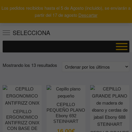
Saltar
Los pedidos recibidos hasta el 5 de Agosto (incluido), se enviarán a
al
0
Total
Buscar
partir del 17 de agosto
Descartar
0.00€
contenido
por:
SELECCIONA
Ordenado
Mostrando los 13 resultados
por
los
últimos
CEPILLO
PEQUEÑO PLANO
CEPILLO
Ebony 692
ERGONOMICO
STEINHART
ANTIFRIZZ ONIX
CON BASE DE
16.00
€