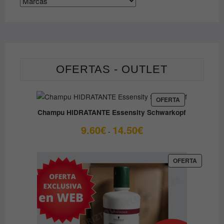
en
la
página
de
producto
OFERTAS - OUTLET
PRODUCTO
OFERTA
EN
Champu HIDRATANTE Essensity Schwarkopf
OFERTA
Rango
9.60
€
14.50
€
-
de
precios:
desde
PRODUC
OFERTA
EN
9.60€
OFERTA
hasta
14.50€