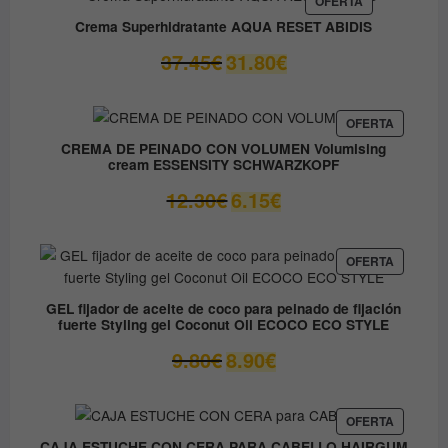
OFERTA
EN
59.05€.
41.33€.
Crema Superhidratante AQUA RESET ABIDIS
OFERTA
El
El
37.45
€
31.80
€
precio
precio
original
actual
era:
es:
PRODUC
OFERTA
EN
37.45€.
31.80€.
CREMA DE PEINADO CON VOLUMEN Volumising
OFERTA
cream ESSENSITY SCHWARZKOPF
El
El
12.30
€
6.15
€
precio
precio
original
actual
era:
es:
PRODUC
OFERTA
EN
12.30€.
6.15€.
OFERTA
GEL fijador de aceite de coco para peinado de fijación
fuerte Styling gel Coconut Oil ECOCO ECO STYLE
El
El
9.80
€
8.90
€
precio
precio
original
actual
era:
es:
PRODUC
OFERTA
EN
9.80€.
8.90€.
CAJA ESTUCHE CON CERA PARA CABELLO HAIRGUM