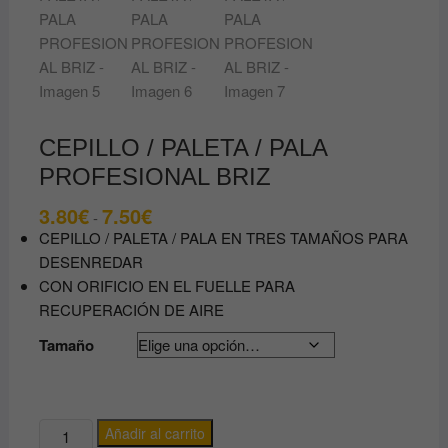
CEPILLO / PALETA / PALA
PROFESIONAL BRIZ
3.80
€
7.50
€
Rango
-
de
CEPILLO / PALETA / PALA EN TRES TAMAÑOS PARA
precios:
desde
DESENREDAR
3.80€
CON ORIFICIO EN EL FUELLE PARA
hasta
7.50€
RECUPERACIÓN DE AIRE
Tamaño
CEPILLO
Añadir al carrito