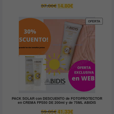
El
El
37.00
€
14.80
€
precio
precio
original
actual
era:
es:
PRODUC
OFERTA
EN
37.00€.
14.80€.
OFERTA
PACK SOLAR con DESCUENTO de FOTOPROTECTOR
en CREMA FPS50 DE 200ml y de 75ML ABIDIS
El
El
59.05
€
41.33
€