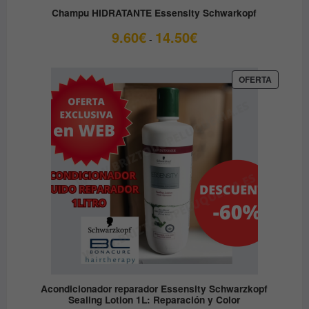
Champu HIDRATANTE Essensity Schwarkopf
Rango
9.60
€
14.50
€
-
de
precios:
desde
PRODUC
OFERTA
EN
9.60€
OFERTA
hasta
14.50€
Acondicionador reparador Essensity Schwarzkopf
Sealing Lotion 1L: Reparación y Color