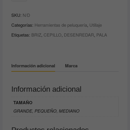
/
PALETA
SKU:
N/D
/
PALA
Categorías:
Herramientas de peluquería
,
Utillaje
PROFESIONAL
Etiquetas:
BRIZ
,
CEPILLO
,
DESENREDAR
,
PALA
BRIZ
cantidad
Información adicional
Marca
Información adicional
TAMAÑO
GRANDE, PEQUEÑO, MEDIANO