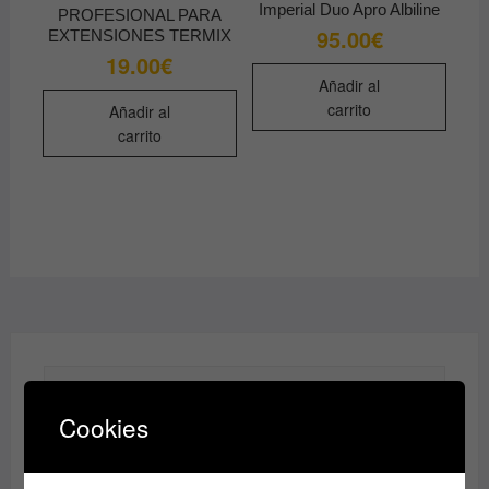
en
elegir
Imperial Duo Apro Albiline
PROFESIONAL PARA
la
en
95.00
€
EXTENSIONES TERMIX
página
la
19.00
€
de
págin
Añadir al
producto
de
carrito
Añadir al
produ
carrito
MARCAS
Cookies