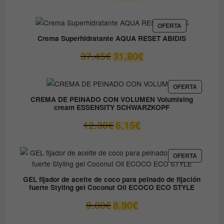
precio
precio
original
actual
era:
es:
PRODUCTO
OFERTA
EN
59.05€.
41.33€.
Crema Superhidratante AQUA RESET ABIDIS
OFERTA
El
El
37.45
€
31.80
€
precio
precio
original
actual
era:
es:
PRODUC
OFERTA
EN
37.45€.
31.80€.
CREMA DE PEINADO CON VOLUMEN Volumising
OFERTA
cream ESSENSITY SCHWARZKOPF
El
El
12.30
€
6.15
€
precio
precio
original
actual
era:
es:
PRODUC
OFERTA
EN
12.30€.
6.15€.
OFERTA
GEL fijador de aceite de coco para peinado de fijación
fuerte Styling gel Coconut Oil ECOCO ECO STYLE
El
El
9.80
€
8.90
€
precio
precio