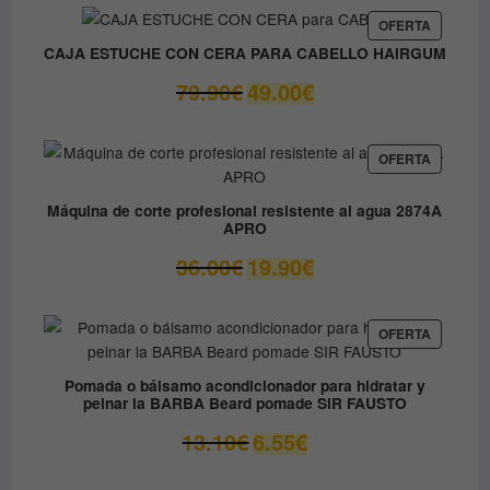
original
actual
era:
es:
PRODUC
OFERTA
EN
9.80€.
8.90€.
CAJA ESTUCHE CON CERA PARA CABELLO HAIRGUM
OFERTA
El
El
79.90
€
49.00
€
precio
precio
original
actual
era:
es:
PRODUC
OFERTA
EN
79.90€.
49.00€.
OFERTA
Máquina de corte profesional resistente al agua 2874A
APRO
El
El
36.00
€
19.90
€
precio
precio
original
actual
era:
es:
PRODUC
OFERTA
EN
36.00€.
19.90€.
OFERTA
Pomada o bálsamo acondicionador para hidratar y
peinar la BARBA Beard pomade SIR FAUSTO
El
El
13.10
€
6.55
€
precio
precio
original
actual