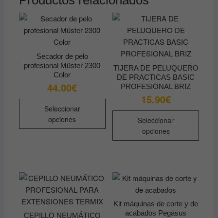
Productos relacionados
Secador de pelo
profesional Müster 2300
TIJERA DE PELUQUERO
Color
DE PRACTICAS BASIC
44.00
€
PROFESIONAL BRIZ
15.90
€
Este
Seleccionar
producto
Este
opciones
Seleccionar
tiene
produ
opciones
múltiples
tiene
variantes.
múltip
Las
varian
opciones
Las
se
opcio
pueden
se
Kit máquinas de corte y de
elegir
pued
acabados Pegasus
CEPILLO NEUMÁTICO