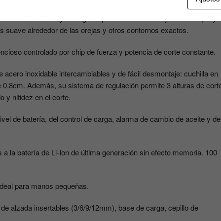
rios multifunción y recargable para todos los trabajos de retoque y
 suave alrededor de las orejas y otros contornos exactos.
cioso controlado por chip de fuerza y potencia de corte constante.
acero inoxidable intercambiables y de fácil desmontaje: cuchilla en
de 0.8cm. Además, su sistema de regulación permite 3 alturas de cort
y nitidez en el corte.
de batería, del control de carga, alarma de cambio de aceite y de
 batería de Li-Ion de última generación sin efecto memoria. 100
ideal para manos pequeñas.
de alzada insertables (3/6/9/12mm), base de carga, cepillo de