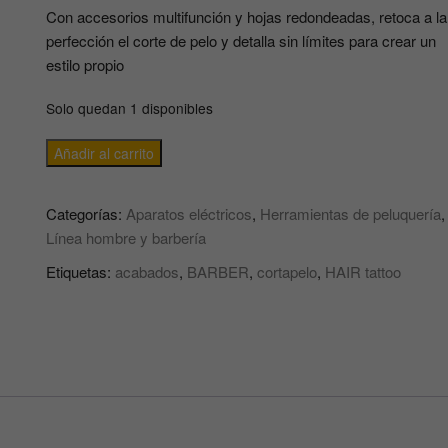
Con accesorios multifunción y hojas redondeadas, retoca a la
perfección el corte de pelo y detalla sin límites para crear un
estilo propio
Solo quedan 1 disponibles
Maquina
Añadir al carrito
de
contornos
Categorías:
Aparatos eléctricos
,
Herramientas de peluquería
,
y
Línea hombre y barbería
afeitar
para
Etiquetas:
acabados
,
BARBER
,
cortapelo
,
HAIR tattoo
detalles
profesional
Styling
cut
Termix
cantidad