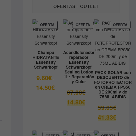
OFERTAS - OUTLET
PRODUCTO
PRODUCTO
PRO
OFERTA
OFERTA
OFERTA
EN
EN
EN
OFERTA
OFERTA
OFE
Champu
Acondicionador
HIDRATANTE
reparador
Essensity
Essensity
Schwarkopf
Schwarzkopf
Sealing Lotion
PACK SOLAR con
9.60
€
1L: Reparación
DESCUENTO de
-
y Color
FOTOPROTECTOR
Rango
14.50
€
en CREMA FPS50
El
37.00
€
DE 200ml y de
de
75ML ABIDIS
precio
precios:
El
14.80
€
original
desde
El
59.05
€
precio
era:
9.60€
precio
actual
El
41.33
€
37.00€.
hasta
original
es:
precio
14.50€
era:
14.80€.
actual
59.05€.
es:
PRODUCTO
PRODUCTO
PRODUCT
OFERTA
OFERTA
OFERTA