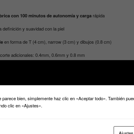
brica con 100 minutos de autonomía y carga
rápida
 definición y suavidad con la piel
le
en forma de T (4 cm), narrow (3 cm) y dibujos (0.8 cm)
de corte adicionales: 0.4mm, 0.6mm y 0.8 mm
rsonaliza el corte con la máquina de corte
ntes formas, permite acceder a las zonas más difíciles y complejas
 parece bien, simplemente haz clic en «Aceptar todo». También pued
ndo clic en «Ajustes».
 el máximo confort y manejabilidad para crear los estilos más
Ajustes