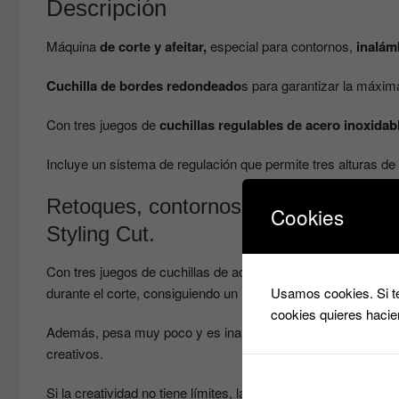
Descripción
Máquina
de corte y afeitar,
especial para contornos,
inalám
Cuchilla de bordes redondeado
s para garantizar la máxima
Con tres juegos de
cuchillas regulables de acero inoxidab
Incluye un sistema de regulación que permite tres alturas 
Retoques, contornos y hair tatoos: pe
Cookies
Styling Cut.
Con tres juegos de cuchillas de acero inoxidable y de difere
Usamos cookies. Si te
durante el corte, consiguiendo un resultado impecable.
cookies quieres hacie
Además, pesa muy poco y es inalámbrica, por lo que asegura
creativos.
Si la creatividad no tiene límites, la Styling Cut tampoco.