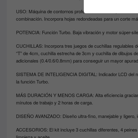
USO: Máquina de contornos profesional sin cable, con acceso
combinación. Incorpora hojas redondeadas para un corte más
POTENCIA: Función Turbo. Baja vibración y motor súper-silen
CUCHILLAS: Incorpora tres juegos de cuchillas regulables de 
“T” de 4cm, cuchilla estrecha de 3cm y cuchilla de dibujos 
adicionales (0.4/0.6/0.8mm) para conseguir un mayor apurado 
SISTEMA DE INTELIGENCIA DIGITAL: Indicador LCD del nivel 
la función Turbo.
MÁS DURACIÓN Y MENOS CARGA: Alta eficiencia gracias a la
minutos de trabajo y 2 horas de carga.
DISEÑO AVANZADO: Diseño ultra-fino, manejable y ligero, 
ACCESORIOS: El kit incluye 3 cuchillas diferentes, 4 peines 
limpieza y aceite