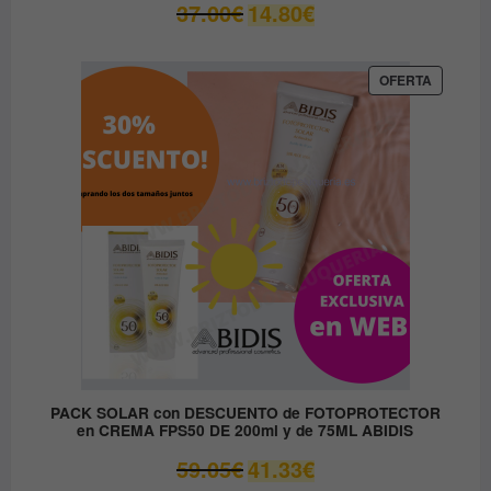
El
El
37.00
€
14.80
€
precio
precio
original
actual
era:
es:
PRODUC
OFERTA
EN
37.00€.
14.80€.
OFERTA
PACK SOLAR con DESCUENTO de FOTOPROTECTOR
en CREMA FPS50 DE 200ml y de 75ML ABIDIS
El
El
59.05
€
41.33
€
precio
precio