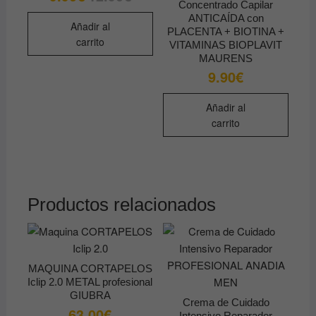
precio
precio
Concentrado Capilar
de
original
actual
ANTICAÍDA con
era:
es:
Añadir al
producto
PLACENTA + BIOTINA +
12.90€.
9.90€.
carrito
VITAMINAS BIOPLAVIT
MAURENS
9.90
€
Añadir al
carrito
Productos relacionados
MAQUINA CORTAPELOS
Iclip 2.0 METAL profesional
GIUBRA
Crema de Cuidado
63.00
€
Intensivo Reparador