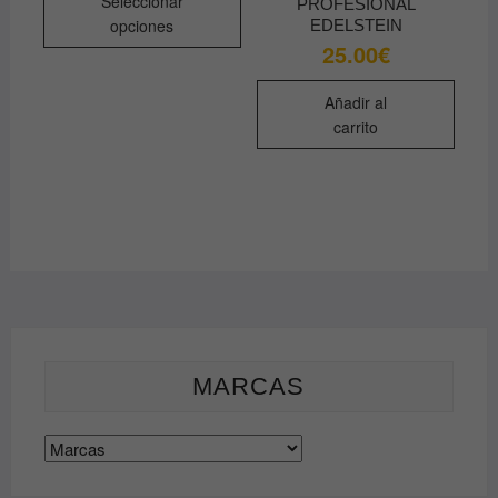
Seleccionar
PROFESIONAL
producto
opciones
EDELSTEIN
tiene
25.00
€
múltiples
variantes.
Añadir al
Las
carrito
opciones
se
pueden
elegir
en
la
página
de
producto
MARCAS