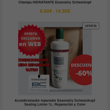
Champu HIDRATANTE Essensity Schwarkopf
Rango
9.60
€
14.50
€
-
de
precios:
desde
PRODUC
OFERTA
EN
9.60€
OFERTA
hasta
14.50€
Acondicionador reparador Essensity Schwarzkopf
Sealing Lotion 1L: Reparación y Color