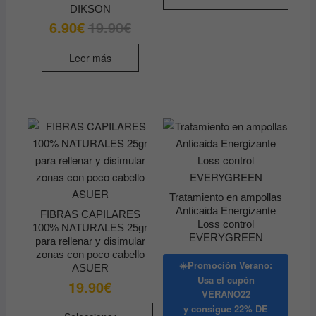
DIKSON
6.90
€
19.90
€
El
El
precio
precio
original
actual
era:
es:
Leer más
19.90€.
6.90€.
Tratamiento en ampollas
Anticaida Energizante
FIBRAS CAPILARES
Loss control
100% NATURALES 25gr
EVERYGREEN
para rellenar y disimular
zonas con poco cabello
☀️Promoción Verano:
ASUER
Usa el cupón
19.90
€
VERANO22
Este
y consigue
22% DE