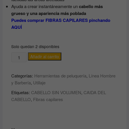
Ayuda a crear instantáneamente un
cabello más
grueso y una apariencia más poblada
Puedes comprar FIBRAS CAPILARES pinchando
AQUÍ
Solo quedan 2 disponibles
APLICADOR
Añadir al carrito
DE
FIBRAS
Categorías:
Herramientas de peluquería
,
Línea Hombre
CAPILARES
y Barbería
,
Utillaje
ASUER
cantidad
Etiquetas:
CABELLO SIN VOLUMEN
,
CAIDA DEL
CABELLO
,
Fibras capilares