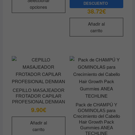
Seleccionar
producto
DESCUENTO
opciones
38.72
€
tiene
múltiples
Añadir al
variantes.
carrito
Las
opciones
se
pueden
elegir
en
la
página
de
CEPILLO MASAJEADOR
FROTADOR CAPILAR
producto
PROFESIONAL DENMAN
Pack de CHAMPÚ Y
9.90
€
GOMINOLAS para
Crecimiento del Cabello
Hair Growth Pack
Añadir al
Gummies ANEA
carrito
TECHLINE