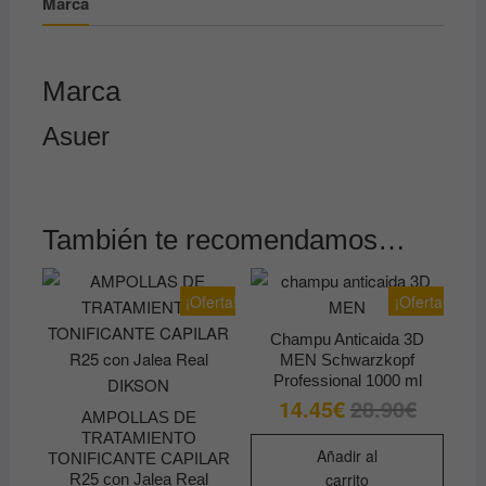
Marca
Marca
Asuer
También te recomendamos…
¡Oferta!
¡Oferta!
Champu Anticaida 3D
MEN Schwarzkopf
Professional 1000 ml
14.45
€
28.90
€
El
El
AMPOLLAS DE
precio
precio
original
actual
TRATAMIENTO
era:
es:
Añadir al
TONIFICANTE CAPILAR
28.90€.
14.45€.
carrito
R25 con Jalea Real