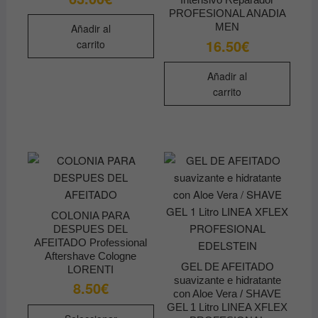
PROFESIONAL ANADIA
MEN
Añadir al
16.50
€
carrito
Añadir al
carrito
COLONIA PARA
DESPUES DEL
AFEITADO Professional
Aftershave Cologne
GEL DE AFEITADO
LORENTI
suavizante e hidratante
8.50
€
con Aloe Vera / SHAVE
Este
GEL 1 Litro LINEA XFLEX