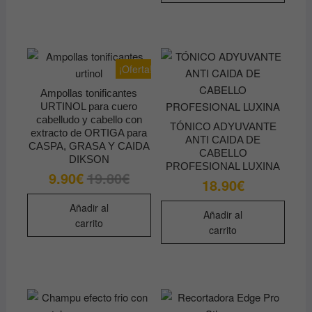
múltiples
19.90€
múltip
variantes.
varian
Las
Las
opciones
opcio
se
¡Oferta!
se
pueden
Ampollas tonificantes
pued
elegir
URTINOL para cuero
elegir
en
cabelludo y cabello con
TÓNICO ADYUVANTE
en
la
extracto de ORTIGA para
ANTI CAIDA DE
la
CASPA, GRASA Y CAIDA
página
CABELLO
DIKSON
págin
de
PROFESIONAL LUXINA
9.90
€
19.80
€
El
El
de
18.90
€
producto
precio
precio
original
actual
produ
era:
es:
Añadir al
Añadir al
19.80€.
9.90€.
carrito
carrito