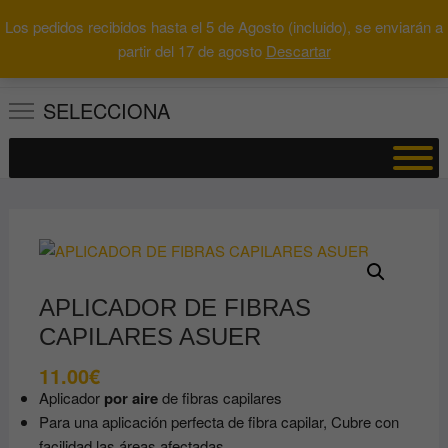
Saltar
Los pedidos recibidos hasta el 5 de Agosto (incluido), se enviarán a
al
0
Total
Buscar
partir del 17 de agosto
Descartar
0.00€
contenido
por:
SELECCIONA
APLICADOR DE FIBRAS
CAPILARES ASUER
11.00
€
Aplicador
por aire
de fibras capilares
Para una aplicación perfecta de fibra capilar, Cubre con
facilidad las áreas afectadas