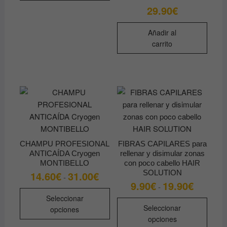
29.90
€
Añadir al
carrito
CHAMPU PROFESIONAL
FIBRAS CAPILARES para
ANTICAÍDA Cryogen
rellenar y disimular zonas
MONTIBELLO
con poco cabello HAIR
SOLUTION
14.60
€
31.00
€
Rango
-
de
9.90
€
19.90
€
Rango
-
precios:
Este
de
desde
Seleccionar
precios:
Este
producto
14.60€
desde
Seleccionar
opciones
produ
hasta
9.90€
tiene
opciones
31.00€
hasta
tiene