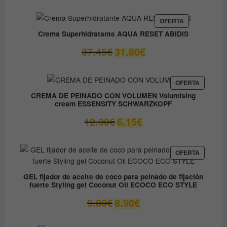
original
actual
era:
es:
PRODUCTO
OFERTA
EN
59.05€.
41.33€.
Crema Superhidratante AQUA RESET ABIDIS
OFERTA
El
El
37.45
€
31.80
€
precio
precio
original
actual
era:
es:
PRODUC
OFERTA
EN
37.45€.
31.80€.
CREMA DE PEINADO CON VOLUMEN Volumising
OFERTA
cream ESSENSITY SCHWARZKOPF
El
El
12.30
€
6.15
€
precio
precio
original
actual
era:
es:
PRODUC
OFERTA
EN
12.30€.
6.15€.
OFERTA
GEL fijador de aceite de coco para peinado de fijación
fuerte Styling gel Coconut Oil ECOCO ECO STYLE
El
El
9.80
€
8.90
€
precio
precio
original
actual