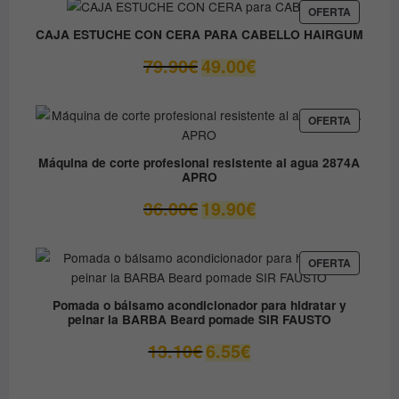
era:
es:
PRODUC
OFERTA
EN
9.80€.
8.90€.
CAJA ESTUCHE CON CERA PARA CABELLO HAIRGUM
OFERTA
El
El
79.90
€
49.00
€
precio
precio
original
actual
era:
es:
PRODUC
OFERTA
EN
79.90€.
49.00€.
OFERTA
Máquina de corte profesional resistente al agua 2874A
APRO
El
El
36.00
€
19.90
€
precio
precio
original
actual
era:
es:
PRODUC
OFERTA
EN
36.00€.
19.90€.
OFERTA
Pomada o bálsamo acondicionador para hidratar y
peinar la BARBA Beard pomade SIR FAUSTO
El
El
13.10
€
6.55
€
precio
precio
original
actual