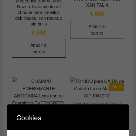
Mascarilla Bomba Max
XANITALIA
Nazca Tratamiento de
1.80
€
choque para cabellos
debilitados, con rotura o
sin brillo
Añadir al
8.90
€
carrito
Añadir al
carrito
¡Oferta!
TÓNICO para CAIDA de
Cabello Línea Magistral
CHAMPU ENERGIZANTE
Cookies
SIR FAUSTO
ANTICAIDA Loss control
12.60
€
25.20
€
El
El
Energizing
precio
precio
EVERYGREEN
original
actual