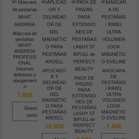
Mascara de
pestañas
WHAT
ANDREIA
PROFESSI
ONAL
Volumen
APLICADO
MASCARA
definicion y
R Y
DE
PACK DE
alargamient
DELINEAD
PESTAÑAS
PINZAS
o
OR DE
/ RIMEL
PARA
7.80
€
GEL
ULTRA
EXTENSIO
MAGNÉTIC
VOLUMEN
NES DE
O PARA
LOOK
Seleccionar
PESTAÑAS
PESTAÑAS
MAGNÉTIC
LASHY 5T
opciones
ARDELL
O EVELINE
BIFULL de
Este
19.90
€
7.40
€
PERFECT
producto
BEAUTY