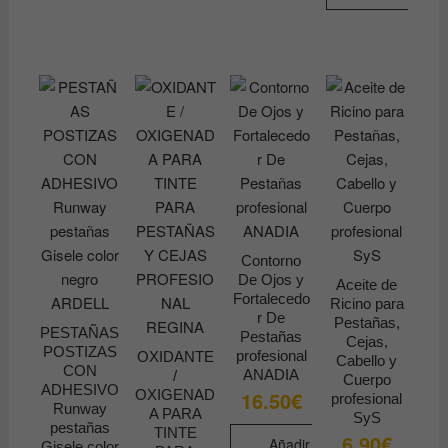
en
la
página
de
producto
Contorno
De Ojos y
Aceite de
Fortalecedo
Ricino para
r De
Pestañas,
PESTAÑAS
Pestañas
Cejas,
POSTIZAS
profesional
OXIDANTE
Cabello y
CON
ANADIA
/
Cuerpo
ADHESIVO
OXIGENAD
16.50
€
profesional
Runway
A PARA
SyS
pestañas
TINTE
6.90
€
Añadir
Gisele color