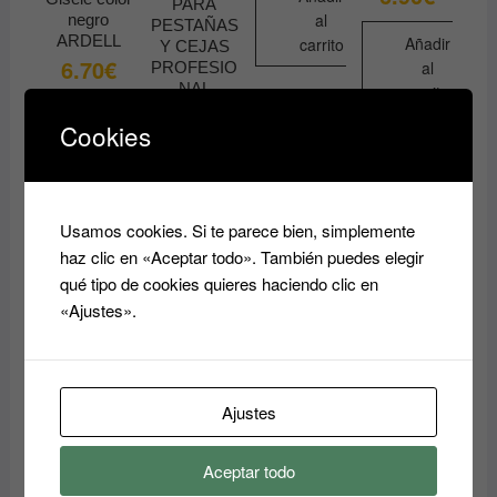
PARA
al
negro
PESTAÑAS
ARDELL
Añadir
carrito
Y CEJAS
6.70
€
al
PROFESIO
NAL
carrito
REGINA
Añadir
Cookies
9.90
€
al
carrito
Añadir
al
Usamos cookies. Si te parece bien, simplemente
carrito
haz clic en «Aceptar todo». También puedes elegir
qué tipo de cookies quieres haciendo clic en
«Ajustes».
Ajustes
Aceptar todo
PEGAMEN