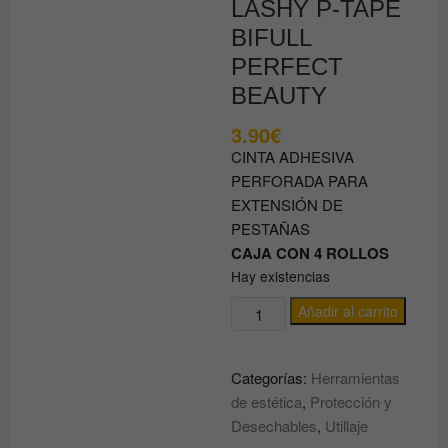
LASHY P-TAPE
BIFULL
PERFECT
BEAUTY
3.90
€
CINTA ADHESIVA
PERFORADA PARA
EXTENSIÓN DE
PESTAÑAS
CAJA CON 4 ROLLOS
Hay existencias
CINTA
Añadir al carrito
ADHESIVA
PERFORADA
Categorías:
Herramientas
PARA
de estética
,
Protección y
EXTENSIÓN
Desechables
,
Utillaje
DE