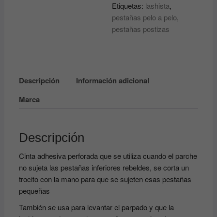
PESTAÑAS
Etiquetas:
lashista
,
pelo
pestañas pelo a pelo
,
a
pestañas postizas
pelo
LASHY
P-
TAPE
Descripción
Información adicional
BIFULL
PERFECT
Marca
BEAUTY
cantidad
Descripción
Cinta adhesiva perforada que se utiliza cuando el parche
no sujeta las pestañas inferiores rebeldes, se corta un
trocito con la mano para que se sujeten esas pestañas
pequeñas
También se usa para levantar el parpado y que la