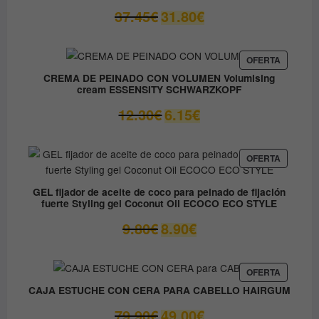
El
El
37.45
€
31.80
€
precio
precio
original
actual
era:
es:
PRODUC
OFERTA
EN
37.45€.
31.80€.
CREMA DE PEINADO CON VOLUMEN Volumising
OFERTA
cream ESSENSITY SCHWARZKOPF
El
El
12.30
€
6.15
€
precio
precio
original
actual
era:
es:
PRODUC
OFERTA
EN
12.30€.
6.15€.
OFERTA
GEL fijador de aceite de coco para peinado de fijación
fuerte Styling gel Coconut Oil ECOCO ECO STYLE
El
El
9.80
€
8.90
€
precio
precio
original
actual
era:
es:
PRODUC
OFERTA
EN
9.80€.
8.90€.
CAJA ESTUCHE CON CERA PARA CABELLO HAIRGUM
OFERTA
El
El
79.90
€
49.00
€