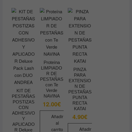
opciones
opciones
se
se
pueden
pueden
elegir
elegir
en
en
la
la
página
página
de
de
producto
producto
Proteína
LIMPIADO
PINZA
R DE
PARA
PESTAÑAS
EXTENSIO
con Te
N DE
Verde
KIT DE
PESTAÑAS
NAVINA
PESTAÑAS
PUNTA
POSTIZAS
12.00
€
RECTA
CON
KATAI
ADHESIVO
4.90
€
Añadir
Y
al
APLICADO
Añadir
carrito
R Deluxe