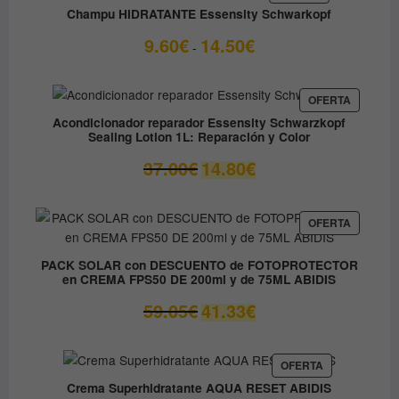
EN
Champu HIDRATANTE Essensity Schwarkopf
OFERTA
Rango
9.60
€
14.50
€
-
de
precios:
desde
PRODUC
OFERTA
EN
9.60€
Acondicionador reparador Essensity Schwarzkopf
OFERTA
Sealing Lotion 1L: Reparación y Color
hasta
14.50€
El
El
37.00
€
14.80
€
precio
precio
original
actual
era:
es:
PRODUC
OFERTA
EN
37.00€.
14.80€.
OFERTA
PACK SOLAR con DESCUENTO de FOTOPROTECTOR
en CREMA FPS50 DE 200ml y de 75ML ABIDIS
El
El
59.05
€
41.33
€
precio
precio
original
actual
era:
es:
PRODUCTO
OFERTA
EN
59.05€.
41.33€.
Crema Superhidratante AQUA RESET ABIDIS
OFERTA