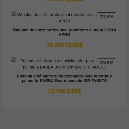
precio
precio
original
actual
era:
es:
PRODUC
OFERTA
EN
79.90€.
49.00€.
OFERTA
Máquina de corte profesional resistente al agua 2874A
APRO
El
El
36.00
€
19.90
€
precio
precio
original
actual
era:
es:
PRODUC
OFERTA
EN
36.00€.
19.90€.
OFERTA
Pomada o bálsamo acondicionador para hidratar y
peinar la BARBA Beard pomade SIR FAUSTO
El
El
13.10
€
6.55
€
precio
precio
original
actual
era:
es:
13.10€.
6.55€.