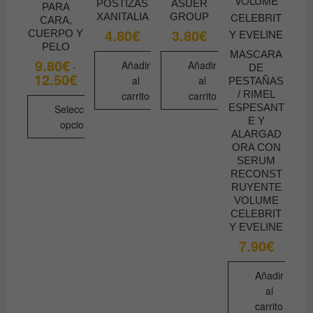
POSTIZAS
ASUER
PARA
XANITALIA
GROUP
CARA,
4.80
€
3.80
€
CUERPO Y
PELO
MASCARA
9.80
€
Añadir
Añadir
-
DE
12.50
€
Rango
al
al
PESTAÑAS
de
/ RIMEL
carrito
carrito
precios:
desde
ESPESANT
Seleccionar
9.80€
E Y
opciones
hasta
ALARGAD
12.50€
Este
ORA CON
SERUM
producto
RECONST
tiene
RUYENTE
múltiples
VOLUME
variantes.
CELEBRIT
Y EVELINE
Las
7.90
€
opciones
se
Añadir
pueden
al
elegir
carrito