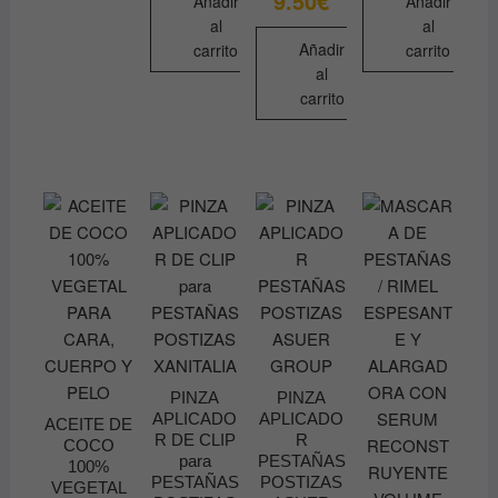
9.50
€
tiene
Añadir
Añadir
al
al
múltiples
Añadir
carrito
carrito
variantes.
al
Las
carrito
opciones
se
pueden
elegir
en
la
página
de
producto
PINZA
PINZA
APLICADO
APLICADO
ACEITE DE
R DE CLIP
R
COCO
para
PESTAÑAS
100%
PESTAÑAS
POSTIZAS
VEGETAL