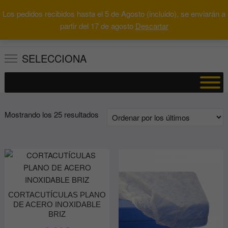
Saltar
Los pedidos recibidos hasta el 5 de Agosto (incluido), se enviarán a
al
0
Total
Buscar
partir del 17 de agosto
Descartar
0.00€
contenido
por:
SELECCIONA
Ordenado
Mostrando los 25 resultados
por
los
últimos
CORTACUTÍCULAS PLANO
DE ACERO INOXIDABLE
BRIZ