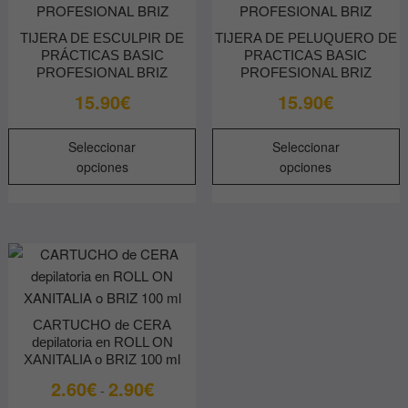
p
e
TIJERA DE ESCULPIR DE
TIJERA DE PELUQUERO DE
e
PRÁCTICAS BASIC
PRACTICAS BASIC
l
PROFESIONAL BRIZ
PROFESIONAL BRIZ
p
15.90
€
15.90
€
d
p
Este
E
Seleccionar
Seleccionar
producto
p
opciones
opciones
tiene
t
múltiples
m
variantes.
v
Las
L
opciones
o
se
s
pueden
p
CARTUCHO de CERA
elegir
e
depilatoria en ROLL ON
en
e
XANITALIA o BRIZ 100 ml
la
l
Rango
2.60
€
2.90
€
-
página
p
de