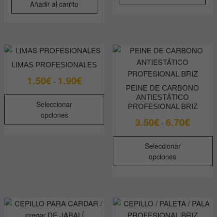
Añadir al carrito
LIMAS PROFESIONALES
Rango
1.50
€
1.90
€
-
PEINE DE CARBONO
de
Este
ANTIESTÁTICO
precios:
Seleccionar
PROFESIONAL BRIZ
producto
desde
opciones
Rango
3.50
€
6.70
€
tiene
-
1.50€
de
múltiples
hasta
E
precios:
variantes.
Seleccionar
1.90€
p
desde
Las
opciones
t
3.50€
opciones
m
hasta
se
v
6.70€
pueden
L
elegir
o
en