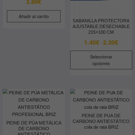
3.80
€
Añadir al carrito
SABANILLA PROTECTORA
AJUSTABLE DESECHABLE
215×100 CM
Rango
1.40
€
2.30
€
-
de
E
precios:
Seleccionar
p
desde
opciones
t
1.40€
m
hasta
v
2.30€
L
o
s
p
PEINE DE PUA DE
e
CARBONO ANTIESTÁTICO
PEINE DE PÚA METÁLICA
e
cola de rata BRIZ
DE CARBONO
l
ANTIESTÁTICO