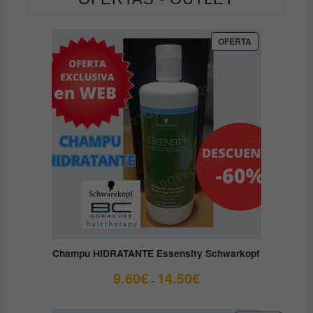
PRODUCTO
OFERTA
EN
OFERTA
Champu HIDRATANTE Essensity Schwarkopf
Rango
9.60
€
14.50
€
-
de
precios: