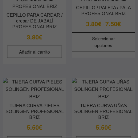
s
la
CEPILLO / PALETA / PALA
p
página
PROFESIONAL BRIZ
CEPILLO PARA CARDAR /
e
de
crepar DE JABALÍ
Rango
3.80
€
7.50
€
-
e
producto
PROFESIONAL BRIZ
de
l
E
3.80
€
precios:
Seleccionar
p
p
desde
opciones
d
t
3.80€
Añadir al carrito
p
m
hasta
v
7.50€
L
o
s
p
e
TIJERA CURVA PIELES
TIJERA CURVA UÑAS
e
SOLINGEN PROFESIONAL
SOLINGEN PROFESIONAL
l
BRIZ
BRIZ
p
5.50
€
5.50
€
d
p