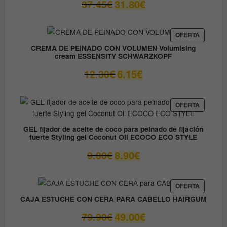
El
El
37.45
€
31.80
€
precio
precio
original
actual
era:
es:
PRODUC
OFERTA
EN
37.45€.
31.80€.
CREMA DE PEINADO CON VOLUMEN Volumising
OFERTA
cream ESSENSITY SCHWARZKOPF
El
El
12.30
€
6.15
€
precio
precio
original
actual
era:
es:
PRODUC
OFERTA
EN
12.30€.
6.15€.
OFERTA
GEL fijador de aceite de coco para peinado de fijación
fuerte Styling gel Coconut Oil ECOCO ECO STYLE
El
El
9.80
€
8.90
€
precio
precio
original
actual
era:
es:
PRODUC
OFERTA
EN
9.80€.
8.90€.
CAJA ESTUCHE CON CERA PARA CABELLO HAIRGUM
OFERTA
El
El
79.90
€
49.00
€
precio
precio