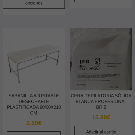
desde
opciones
tiene
3.60€
múltiples
hasta
variantes.
4.30€
Las
opciones
se
pueden
elegir
en
la
página
de
producto
SABANILLA AJUSTABLE
CERA DEPILATORIA SÓLIDA
DESECHABLE
BLANCA PROFESIONAL
PLASTIFICADA 80/60X210
BRIZ
CM
15.90
€
2.50
€
Añadir al carrito