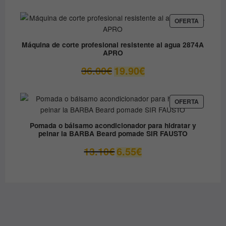
original
actual
era:
es:
PRODUC
OFERTA
EN
79.90€.
49.00€.
OFERTA
Máquina de corte profesional resistente al agua 2874A
APRO
El
El
36.00
€
19.90
€
precio
precio
original
actual
era:
es:
PRODUC
OFERTA
EN
36.00€.
19.90€.
OFERTA
Pomada o bálsamo acondicionador para hidratar y
peinar la BARBA Beard pomade SIR FAUSTO
El
El
13.10
€
6.55
€
precio
precio
original
actual
era:
es:
13.10€.
6.55€.