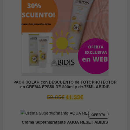
OFERTA
PACK SOLAR con DESCUENTO de FOTOPROTECTOR
en CREMA FPS50 DE 200ml y de 75ML ABIDIS
El
El
59.05
€
41.33
€
precio
precio
original
actual
era:
es:
PRODUCTO
OFERTA
EN
59.05€.
41.33€.
Crema Superhidratante AQUA RESET ABIDIS
OFERTA