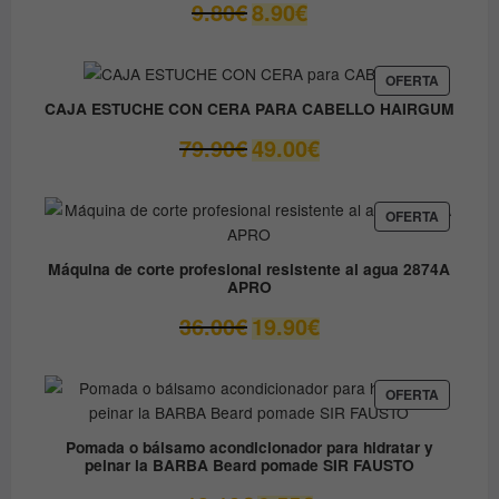
El
El
9.80
€
8.90
€
precio
precio
original
actual
era:
es:
PRODUC
OFERTA
EN
9.80€.
8.90€.
CAJA ESTUCHE CON CERA PARA CABELLO HAIRGUM
OFERTA
El
El
79.90
€
49.00
€
precio
precio
original
actual
era:
es:
PRODUC
OFERTA
EN
79.90€.
49.00€.
OFERTA
Máquina de corte profesional resistente al agua 2874A
APRO
El
El
36.00
€
19.90
€
precio
precio
original
actual
era:
es:
PRODUC
OFERTA
EN
36.00€.
19.90€.
OFERTA
Pomada o bálsamo acondicionador para hidratar y
peinar la BARBA Beard pomade SIR FAUSTO
El
El