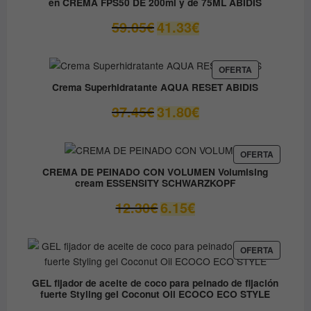
en CREMA FPS50 DE 200ml y de 75ML ABIDIS
El
El
59.05
€
41.33
€
precio
precio
original
actual
era:
es:
PRODUCTO
OFERTA
EN
59.05€.
41.33€.
Crema Superhidratante AQUA RESET ABIDIS
OFERTA
El
El
37.45
€
31.80
€
precio
precio
original
actual
era:
es:
PRODUC
OFERTA
EN
37.45€.
31.80€.
CREMA DE PEINADO CON VOLUMEN Volumising
OFERTA
cream ESSENSITY SCHWARZKOPF
El
El
12.30
€
6.15
€
precio
precio
original
actual
era:
es:
PRODUC
OFERTA
EN
12.30€.
6.15€.
OFERTA
GEL fijador de aceite de coco para peinado de fijación
fuerte Styling gel Coconut Oil ECOCO ECO STYLE