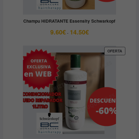
Champu HIDRATANTE Essensity Schwarkopf
Rango
9.60
€
14.50
€
-
de
precios:
desde
PRODUC
OFERTA
EN
9.60€
OFERTA
hasta
14.50€