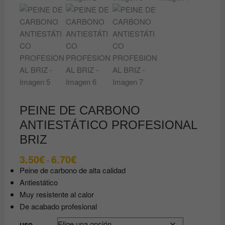
PEINE DE CARBONO
ANTIESTÁTICO PROFESIONAL
BRIZ
3.50
€
6.70
€
Rango
-
de
Peine de carbono de alta calidad
precios:
desde
Antiestático
3.50€
Muy resistente al calor
hasta
6.70€
De acabado profesional
uso