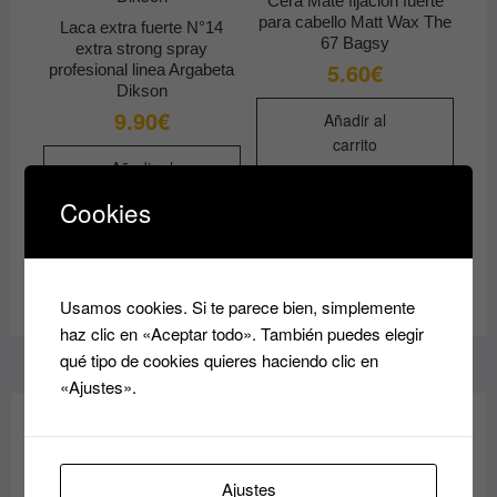
Cera Mate fijacion fuerte
para cabello Matt Wax The
Laca extra fuerte N°14
67 Bagsy
extra strong spray
5.60
€
profesional linea Argabeta
Dikson
9.90
€
Añadir al
carrito
Añadir al
carrito
Cookies
Usamos cookies. Si te parece bien, simplemente
haz clic en «Aceptar todo». También puedes elegir
qué tipo de cookies quieres haciendo clic en
«Ajustes».
MARCAS
Ajustes