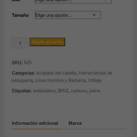
Tamaño
PEINE
Añadir al carrito
DE
CARBONO
SKU:
N/D
ANTIESTÁTICO
PROFESIONAL
Categorías:
Acabado del cabello
,
Herramientas de
BRIZ
peluquería
,
Línea Hombre y Barbería
,
Utillaje
cantidad
Etiquetas:
antiestático
,
BRIZ
,
carbono
,
peine
Información adicional
Marca