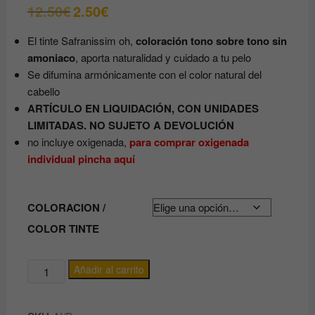
12.50
€
2.50
€
El
El
precio
precio
original
actual
El tinte Safranissim oh,
era:
es:
coloración tono sobre tono sin
12.50€.
2.50€.
amoniaco
, aporta naturalidad y cuidado a tu pelo
Se difumina armónicamente con el color natural del
cabello
ARTÍCULO EN LIQUIDACIÓN, CON UNIDADES
LIMITADAS. NO SUJETO A DEVOLUCIÓN
no incluye oxigenada,
para comprar oxigenada
individual pincha aquí
COLORACION /
COLOR TINTE
TINTE
Añadir al carrito
VEGETAL
SEMIPERMANENTE