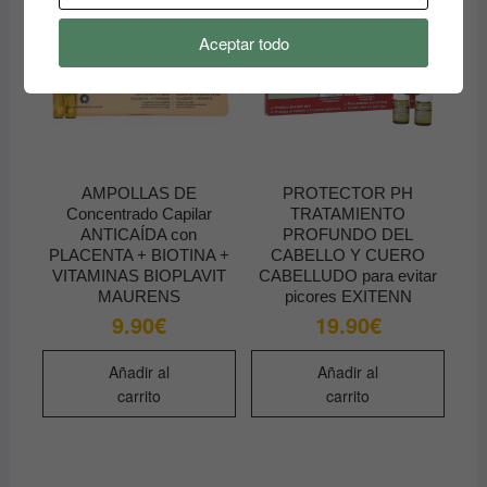
Aceptar todo
AMPOLLAS DE
PROTECTOR PH
Concentrado Capilar
TRATAMIENTO
ANTICAÍDA con
PROFUNDO DEL
PLACENTA + BIOTINA +
CABELLO Y CUERO
VITAMINAS BIOPLAVIT
CABELLUDO para evitar
MAURENS
picores EXITENN
9.90
€
19.90
€
Añadir al
Añadir al
carrito
carrito