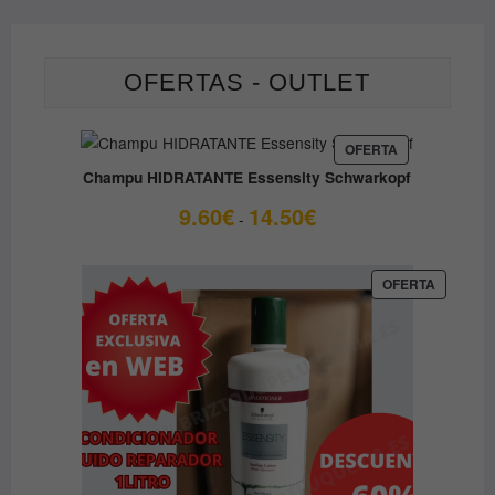
OFERTAS - OUTLET
PRODUCTO
OFERTA
EN
Champu HIDRATANTE Essensity Schwarkopf
OFERTA
Rango
9.60
€
14.50
€
-
de
precios:
desde
PRODUC
OFERTA
EN
9.60€
OFERTA
hasta
14.50€