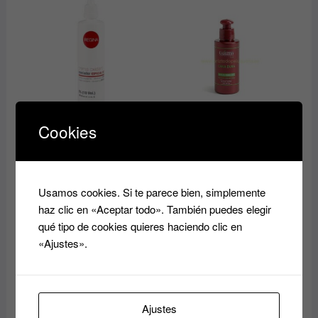
opciones
elegir
se
en
pueden
la
elegir
págin
en
de
la
produ
página
de
Cookies
OXIDANTE /
CANA DURA EXITENN
producto
OXIGENADA PARA
3.90
€
TINTE PARA PESTAÑAS
Y CEJAS PROFESIONAL
Añadir al
REGINA
Usamos cookies. Si te parece bien, simplemente
carrito
9.90
€
haz clic en «Aceptar todo». También puedes elegir
qué tipo de cookies quieres haciendo clic en
Añadir al
«Ajustes».
carrito
Ajustes