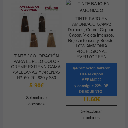
TINTE BAJO EN
AMONIACO GAMA:
Dorados, Cobre, Cognac,
Caoba, Violeta intensos,
Rojos intensos y Booster
LOW AMMONIA
PROFESIONAL
TINTE / COLORACIÓN
EVERYGREEN
PARA EL PELO COLOR
CREME EXITENN GAMA:
☀️Promoción Verano:
AVELLANAS Y ARENAS
Usa el cupón
Nº: 60, 70, 830 y 930
VERANO22
5.90
€
y consigue
22% DE
DESCUENTO
Este
Seleccionar
11.68
€
producto
opciones
tiene
Este
Seleccionar
múltiples
produ
opciones
variantes.
tiene
Las
múltip