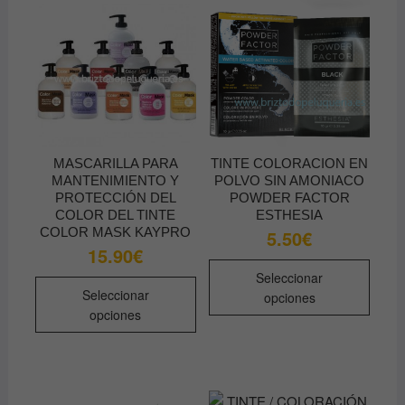
opcio
se
se
pueden
pued
elegir
elegir
en
en
la
la
página
págin
de
de
producto
MASCARILLA PARA
TINTE COLORACION EN
produ
MANTENIMIENTO Y
POLVO SIN AMONIACO
PROTECCIÓN DEL
POWDER FACTOR
COLOR DEL TINTE
ESTHESIA
COLOR MASK KAYPRO
5.50
€
15.90
€
Este
Seleccionar
Este
produ
Seleccionar
opciones
producto
tiene
opciones
tiene
múltip
múltiples
varian
variantes.
Las
Las
opcio