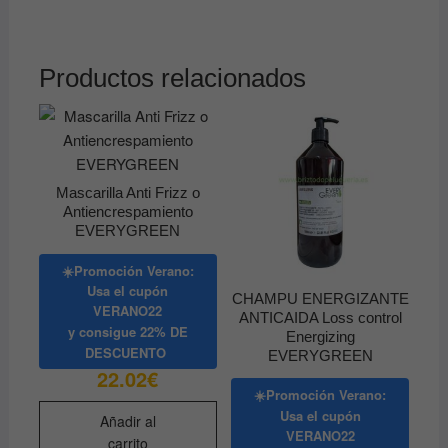
varian
Las
opcio
Productos relacionados
se
pued
elegir
en
la
Mascarilla Anti Frizz o
págin
Antiencrespamiento
EVERYGREEN
de
produ
☀️Promoción Verano:
Usa el cupón
CHAMPU ENERGIZANTE
VERANO22
ANTICAIDA Loss control
y consigue
22% DE
Energizing
DESCUENTO
EVERYGREEN
22.02
€
☀️Promoción Verano:
Usa el cupón
Añadir al
VERANO22
carrito