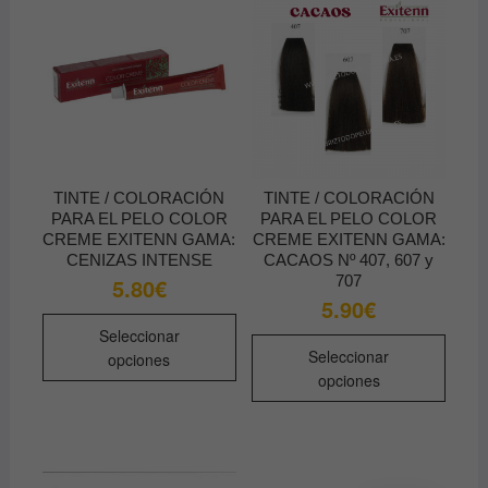
TINTE / COLORACIÓN
TINTE / COLORACIÓN
PARA EL PELO COLOR
PARA EL PELO COLOR
CREME EXITENN GAMA:
CREME EXITENN GAMA:
CENIZAS INTENSE
CACAOS Nº 407, 607 y
707
5.80
€
5.90
€
Este
Seleccionar
Este
producto
Seleccionar
opciones
produ
tiene
opciones
tiene
múltiples
múltip
variantes.
varian
Las
Las
opciones