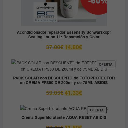
Acondicionador reparador Essensity Schwarzkopf
Sealing Lotion 1L: Reparación y Color
El
El
37.00
€
14.80
€
precio
precio
original
actual
era:
es:
PRODUC
OFERTA
EN
37.00€.
14.80€.
OFERTA
PACK SOLAR con DESCUENTO de FOTOPROTECTOR
en CREMA FPS50 DE 200ml y de 75ML ABIDIS
El
El
59.05
€
41.33
€
precio
precio
original
actual
era:
es:
PRODUCTO
OFERTA
EN
59.05€.
41.33€.
Crema Superhidratante AQUA RESET ABIDIS
OFERTA
El
El
37.45
€
31.80
€