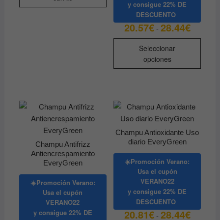
y consigue
22% DE
DESCUENTO
20.57
€
28.44
€
Rango
-
de
precios:
Este
desde
Seleccionar
produ
20.57€
opciones
hasta
tiene
28.44€
múltip
varian
Las
opcio
se
Champu Antioxidante Uso
pued
diario EveryGreen
Champu Antifrizz
elegir
Antiencrespamiento
en
☀️Promoción Verano:
EveryGreen
la
Usa el cupón
VERANO22
págin
☀️Promoción Verano:
y consigue
22% DE
Usa el cupón
de
DESCUENTO
VERANO22
produ
20.81
€
28.44
€
Rango
y consigue
22% DE
-