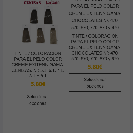
opciones
se
se
pued
pueden
elegir
elegir
en
en
la
TINTE / COLORACIÓN
la
págin
PARA EL PELO COLOR
página
de
CREME EXITENN GAMA:
de
produ
CHOCOLATES Nº: 470,
TINTE / COLORACIÓN
producto
570, 670, 770, 870 y 970
PARA EL PELO COLOR
CREME EXITENN GAMA:
5.80
€
CENIZAS, Nº: 5.1, 6.1, 7.1,
Este
8.1 Y 9.1
Seleccionar
produ
5.80
€
opciones
tiene
Este
múltip
Seleccionar
producto
opciones
varian
tiene
Las
múltiples
opcio
variantes.
se
Las
pued