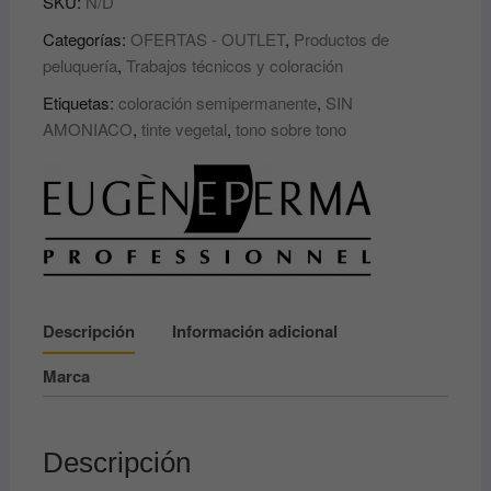
SKU:
N/D
TONO
SOBRE
Categorías:
OFERTAS - OUTLET
,
Productos de
TONO
peluquería
,
Trabajos técnicos y coloración
SIN
Etiquetas:
coloración semipermanente
,
SIN
AMONIACO
AMONIACO
,
tinte vegetal
,
tono sobre tono
SAFRANISSIM
OH
EUGENE
cantidad
Descripción
Información adicional
Marca
Descripción