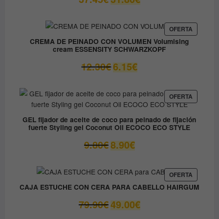
precio
precio
original
actual
era:
es:
PRODUC
OFERTA
EN
37.45€.
31.80€.
CREMA DE PEINADO CON VOLUMEN Volumising
OFERTA
cream ESSENSITY SCHWARZKOPF
El
El
12.30
€
6.15
€
precio
precio
original
actual
era:
es:
PRODUC
OFERTA
EN
12.30€.
6.15€.
OFERTA
GEL fijador de aceite de coco para peinado de fijación
fuerte Styling gel Coconut Oil ECOCO ECO STYLE
El
El
9.80
€
8.90
€
precio
precio
original
actual
era:
es:
PRODUC
OFERTA
EN
9.80€.
8.90€.
CAJA ESTUCHE CON CERA PARA CABELLO HAIRGUM
OFERTA
El
El
79.90
€
49.00
€
precio
precio