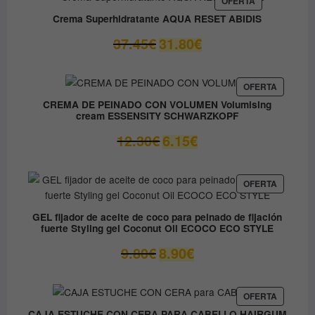
OFERTA
EN
59.05€.
41.33€.
Crema Superhidratante AQUA RESET ABIDIS
OFERTA
El
El
37.45
€
31.80
€
precio
precio
original
actual
era:
es:
PRODUC
OFERTA
EN
37.45€.
31.80€.
CREMA DE PEINADO CON VOLUMEN Volumising
OFERTA
cream ESSENSITY SCHWARZKOPF
El
El
12.30
€
6.15
€
precio
precio
original
actual
era:
es:
PRODUC
OFERTA
EN
12.30€.
6.15€.
OFERTA
GEL fijador de aceite de coco para peinado de fijación
fuerte Styling gel Coconut Oil ECOCO ECO STYLE
El
El
9.80
€
8.90
€
precio
precio
original
actual
era:
es:
PRODUC
OFERTA
EN
9.80€.
8.90€.
CAJA ESTUCHE CON CERA PARA CABELLO HAIRGUM