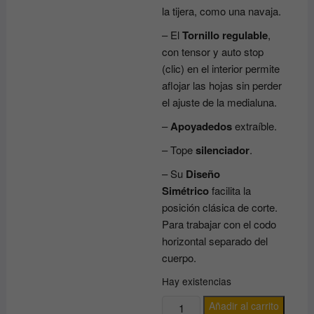
la tijera, como una navaja.
– El
Tornillo regulable
,
con tensor y auto stop
(clic) en el interior permite
aflojar las hojas sin perder
el ajuste de la medialuna.
–
Apoyadedos
extraíble.
– Tope
silenciador
.
– Su
Diseño
Simétrico
facilita la
posición clásica de corte.
Para trabajar con el codo
horizontal separado del
cuerpo.
Hay existencias
TIJERA
Añadir al carrito