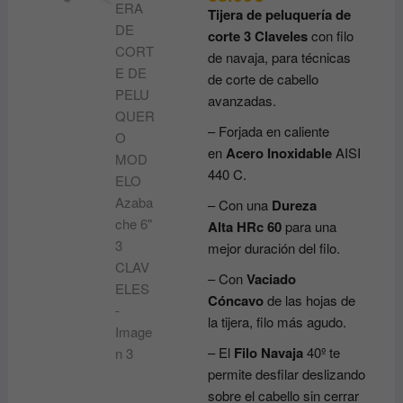
Tijera de peluquería de
corte 3 Claveles
con filo
de navaja, para técnicas
de corte de cabello
avanzadas.
– Forjada en caliente
en
Acero Inoxidable
AISI
440 C.
– Con una
Dureza
Alta
HRc 60
para una
mejor duración del filo.
– Con
Vaciado
Cóncavo
de las hojas de
la tijera, filo más agudo.
– El
Filo Navaja
40º te
permite desfilar deslizando
sobre el cabello sin cerrar