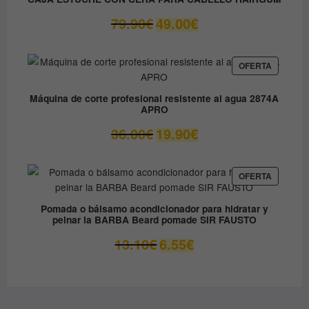
OFERTA
El
El
79.90
€
49.00
€
precio
precio
original
actual
era:
es:
PRODUC
OFERTA
EN
79.90€.
49.00€.
OFERTA
Máquina de corte profesional resistente al agua 2874A
APRO
El
El
36.00
€
19.90
€
precio
precio
original
actual
era:
es:
PRODUC
OFERTA
EN
36.00€.
19.90€.
OFERTA
Pomada o bálsamo acondicionador para hidratar y
peinar la BARBA Beard pomade SIR FAUSTO
El
El
13.10
€
6.55
€
precio
precio
original
actual
era:
es:
13.10€.
6.55€.