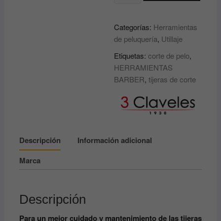
DE
CORTE
Categorías:
Herramientas
DE
de peluquería
,
Utillaje
PELUQUERO
MODELO
Etiquetas:
corte de pelo
,
Azabache
HERRAMIENTAS
6"
BARBER
,
tijeras de corte
3
CLAVELES
cantidad
Descripción
Información adicional
Marca
Descripción
Para un mejor cuidado y mantenimiento de las tijeras