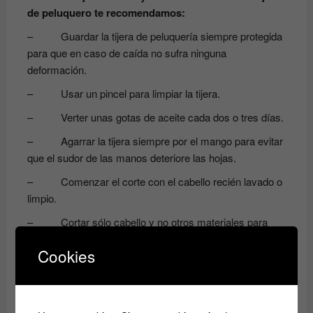
de peluquero te recomendamos:
– Guardar la tijera de peluquería siempre protegida
para que en caso de caída no sufra ninguna
deformación.
– Usar un pincel para limpiar la tijera.
– Verter unas gotas de aceite cada dos o tres días.
– Agarrar la tijera siempre por el mango para evitar
que el sudor de las manos deteriore las hojas.
– Comenzar el corte con el cabello recién lavado o
limpio.
– Cortar sólo cabello y no otros materiales para
evitar desafilar el corte de la tijera.
Cookies
Productos relacionados