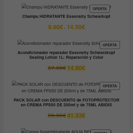
PRODUCTO
OFERTA
EN
Champu HIDRATANTE Essensity Schwarkopf
OFERTA
Rango
9.60
€
14.50
€
-
de
precios:
desde
PRODUC
OFERTA
EN
9.60€
Acondicionador reparador Essensity Schwarzkopf
OFERTA
Sealing Lotion 1L: Reparación y Color
hasta
14.50€
El
El
37.00
€
14.80
€
precio
precio
original
actual
era:
es:
PRODUC
OFERTA
EN
37.00€.
14.80€.
OFERTA
PACK SOLAR con DESCUENTO de FOTOPROTECTOR
en CREMA FPS50 DE 200ml y de 75ML ABIDIS
El
El
59.05
€
41.33
€
precio
precio
original
actual
era:
es:
PRODUCTO