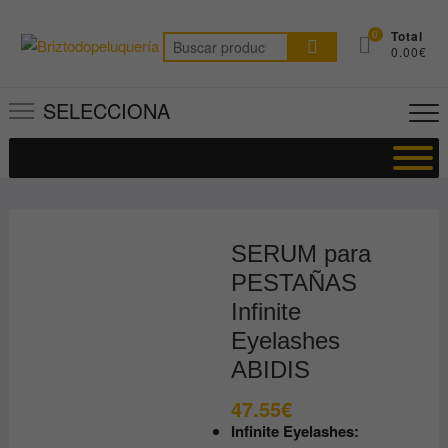
Saltar
al
0
Total
Buscar
0.00€
contenido
por:
SELECCIONA
SERUM para
PESTAÑAS
Infinite
Eyelashes
ABIDIS
47.55
€
Infinite Eyelashes: