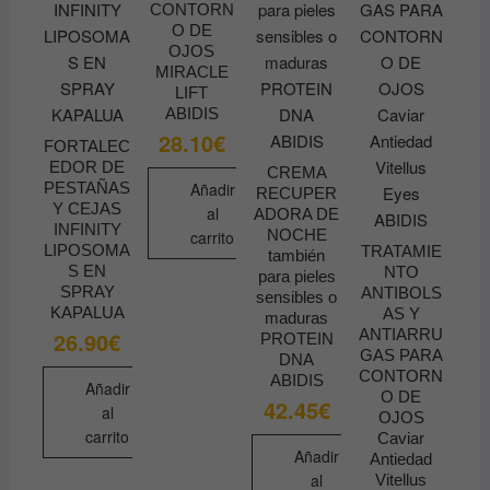
CONTORN
pueden
O DE
elegir
OJOS
en
MIRACLE
la
LIFT
ABIDIS
página
28.10
€
de
FORTALEC
EDOR DE
producto
CREMA
PESTAÑAS
Añadir
RECUPER
Y CEJAS
al
ADORA DE
INFINITY
NOCHE
carrito
LIPOSOMA
TRATAMIE
también
S EN
NTO
para pieles
SPRAY
ANTIBOLS
sensibles o
KAPALUA
AS Y
maduras
ANTIARRU
26.90
€
PROTEIN
GAS PARA
DNA
CONTORN
ABIDIS
Añadir
O DE
42.45
€
al
OJOS
carrito
Caviar
Añadir
Antiedad
al
Vitellus