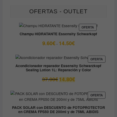
OFERTAS - OUTLET
PRODUCTO
OFERTA
EN
Champu HIDRATANTE Essensity Schwarkopf
OFERTA
Rango
9.60
€
14.50
€
-
de
precios:
desde
PRODUC
OFERTA
EN
9.60€
Acondicionador reparador Essensity Schwarzkopf
OFERTA
Sealing Lotion 1L: Reparación y Color
hasta
14.50€
El
El
37.00
€
14.80
€
precio
precio
original
actual
era:
es:
PRODUC
OFERTA
EN
37.00€.
14.80€.
OFERTA
PACK SOLAR con DESCUENTO de FOTOPROTECTOR
en CREMA FPS50 DE 200ml y de 75ML ABIDIS