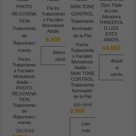
Ojos Triple
Packs
Acción
Tratamiento
Alisadora
s Faciales
THREEFOL
Monodosis
D LISS
Abidis
EYES
9.90
€
ABIDIS
Packs
44.65
€
Tratamiento
Seleccionar
s Faciales
opciones
Packs
Añadir
Monodosis
Tratamiento
al
Este
Abidis –
s Faciales
SKIN TONE
carrito
producto
Monodosis
CONTROL
Abidis –
tiene
Tratamiento
PHOTO
múltiples
Iluminador
REJUVENA
de la Piel
variantes.
TION
22.90
€
El
El
Las
Tratamiento
precio
precio
9.90
€
de
opciones
original
actual
era:
es:
Rejuveneci
se
22.90€.
9.90€.
miento
Leer
pueden
26.90
€
El
El
más
elegir
precio
precio