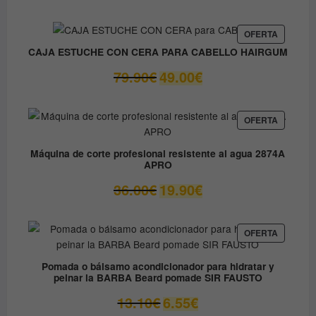
precio
precio
original
actual
era:
es:
PRODUC
OFERTA
EN
9.80€.
8.90€.
CAJA ESTUCHE CON CERA PARA CABELLO HAIRGUM
OFERTA
El
El
79.90
€
49.00
€
precio
precio
original
actual
era:
es:
PRODUC
OFERTA
EN
79.90€.
49.00€.
OFERTA
Máquina de corte profesional resistente al agua 2874A
APRO
El
El
36.00
€
19.90
€
precio
precio
original
actual
era:
es:
PRODUC
OFERTA
EN
36.00€.
19.90€.
OFERTA
Pomada o bálsamo acondicionador para hidratar y
peinar la BARBA Beard pomade SIR FAUSTO
El
El
13.10
€
6.55
€
precio
precio