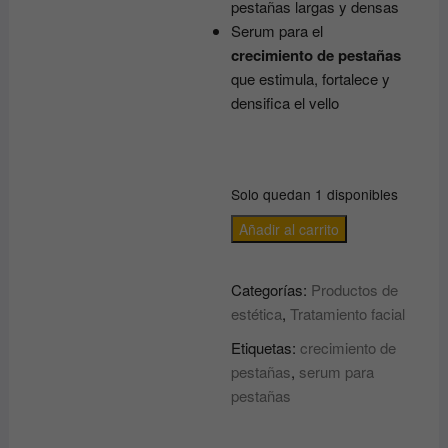
pestañas largas y densas
Serum para el
crecimiento de pestañas
que estimula, fortalece y
densifica el vello
Solo quedan 1 disponibles
SERUM
Añadir al carrito
para
PESTAÑAS
Categorías:
Productos de
Infinite
estética
,
Tratamiento facial
Eyelashes
ABIDIS
Etiquetas:
crecimiento de
cantidad
pestañas
,
serum para
pestañas