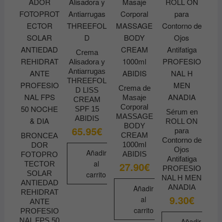
Crema
Alisadora y
Antiarrugas
THREEFOL
Crema de
D LISS
Masaje
CREAM
Corporal
SPF 15
Sérum en
MASSAGE
ABIDIS
ROLL ON
BODY
65.95
€
para
CREAM
BRONCEA
Contorno de
1000ml
DOR
Ojos
Añadir
ABIDIS
FOTOPRO
Antifatiga
al
TECTOR
27.90
€
PROFESIO
SOLAR
carrito
NAL H MEN
ANTIEDAD
ANADIA
Añadir
REHIDRAT
9.30
€
al
ANTE
carrito
PROFESIO
NAL FPS 50
Añadir