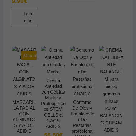
9.90
€
original
actual
en
era:
es:
26.90€.
9.90€.
la
Leer
página
más
de
producto
¡Oferta!
Crema
Antiedad
con Células
Madre y
MASCARIL
Contorno
Proteoglican
LA FACIAL
De Ojos y
os STEM
CON
Fortalecedo
CELLS &
ALGINATO
r De
GAGS
S Y ALOE
Pestañas
ABIDIS
ABIDIS
profesional
56.60
€