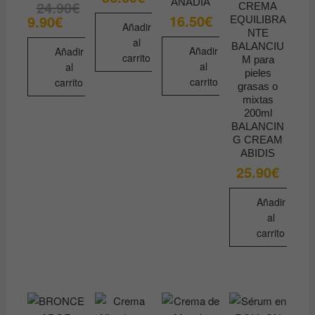
ANADIA
24.90
€
El
El
CREMA
precio
precio
16.50
€
9.90
€
EQUILIBRA
original
actual
Añadir
NTE
era:
es:
al
24.90€.
9.90€.
BALANCIU
Añadir
Añadir
carrito
M para
al
al
pieles
carrito
carrito
grasas o
mixtas
200ml
BALANCIN
G CREAM
ABIDIS
25.90
€
Añadir
al
carrito