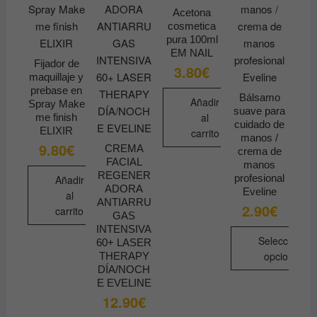
Acetona
cosmetica
pura 100ml
EM NAIL
Fijador de
3.80
€
maquillaje y
prebase en
Bálsamo
Añadir
Spray Make
suave para
al
me finish
cuidado de
ELIXIR
carrito
manos /
9.80
€
CREMA
crema de
FACIAL
manos
REGENER
profesional
Añadir
ADORA
Eveline
al
ANTIARRU
2.90
€
carrito
GAS
INTENSIVA
Seleccionar
60+ LASER
opciones
THERAPY
DÍA/NOCH
Este
E EVELINE
producto
12.90
€
tiene