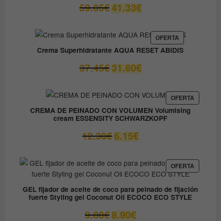
El
El
59.05
€
41.33
€
precio
precio
original
actual
era:
es:
PRODUCTO
OFERTA
EN
59.05€.
41.33€.
Crema Superhidratante AQUA RESET ABIDIS
OFERTA
El
El
37.45
€
31.80
€
precio
precio
original
actual
era:
es:
PRODUC
OFERTA
EN
37.45€.
31.80€.
CREMA DE PEINADO CON VOLUMEN Volumising
OFERTA
cream ESSENSITY SCHWARZKOPF
El
El
12.30
€
6.15
€
precio
precio
original
actual
era:
es:
PRODUC
OFERTA
EN
12.30€.
6.15€.
OFERTA
GEL fijador de aceite de coco para peinado de fijación
fuerte Styling gel Coconut Oil ECOCO ECO STYLE
El
El
9.80
€
8.90
€