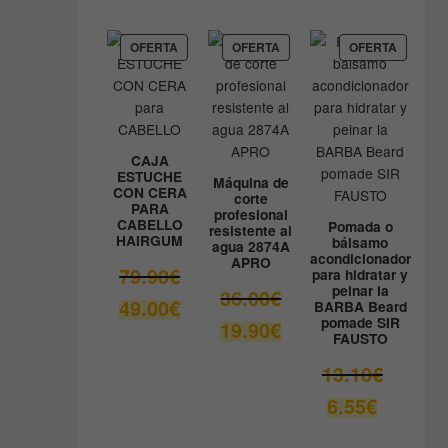
precio
era:
actual
9.80€.
es:
PRODUCTO
PRODUCTO
PRODUC
OFERTA
OFERTA
OFERTA
EN
EN
EN
8.90€.
OFERTA
OFERTA
OFERTA
CAJA
ESTUCHE
Máquina de
CON CERA
corte
PARA
profesional
CABELLO
Pomada o
resistente al
HAIRGUM
bálsamo
agua 2874A
acondicionador
APRO
El
79.90
€
para hidratar y
peinar la
precio
El
36.00
€
El
49.00
€
BARBA Beard
original
precio
pomade SIR
precio
El
19.90
€
era:
original
FAUSTO
actual
precio
79.90€.
era:
es:
actual
El
13.10
€
36.00€.
49.00€.
es:
precio
El
6.55
€
19.90€.
original
precio
era:
actual