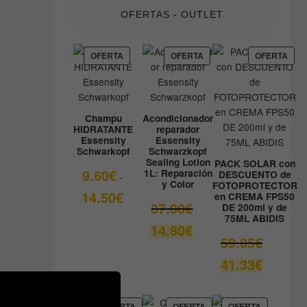
OFERTAS - OUTLET
PRODUCTO
PRODUCTO
PRO
OFERTA
OFERTA
OFERTA
EN
EN
EN
OFERTA
OFERTA
OFE
Champu
Acondicionador
HIDRATANTE
reparador
Essensity
Essensity
Schwarkopf
Schwarzkopf
Sealing Lotion
PACK SOLAR con
9.60
€
1L: Reparación
DESCUENTO de
-
y Color
FOTOPROTECTOR
Rango
14.50
€
en CREMA FPS50
El
37.00
€
DE 200ml y de
de
75ML ABIDIS
precio
precios:
El
14.80
€
original
desde
El
59.05
€
precio
era:
9.60€
precio
actual
El
41.33
€
37.00€.
hasta
original
es:
precio
14.50€
era:
14.80€.
actual
59.05€.
es:
PRODUCTO
PRODUCTO
PRODUCT
OFERTA
OFERTA
OFERTA